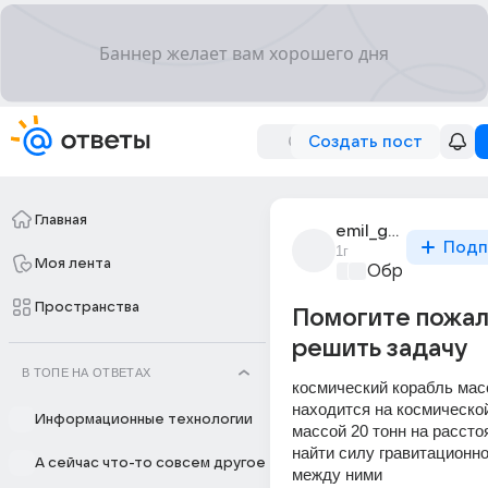
Создать пост
Главная
emil_ganaev
Подп
1г
Моя лента
Образователь
Пространства
Помогите пожал
решить задачу
В ТОПЕ НА ОТВЕТАХ
космический корабль масс
находится на космической
Информационные технологии
массой 20 тонн на расстоя
найти силу гравитационно
А сейчас что-то совсем другое
между ними