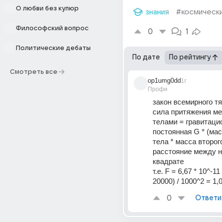
О любви без купюр
знания
#космически
Философский вопрос
0
1
Политические дебаты
По дате
По рейтингу
Смотреть все
op1umg0dd
1г
Профи
закон всемирного т
сила притяжения ме
телами = гравитацио
постоянная G * (мас
тела * масса второго 
расстояние между н
квадрате
т.е. F = 6,67 * 10^-11 
20000) / 1000^2 = 1,
0
Ответи