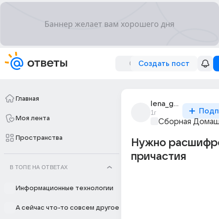
Создать пост
Главная
lena_gagaeva_4
Подп
1г
Моя лента
Сборная Домаш
Пространства
Нужно расшифр
причастия
В ТОПЕ НА ОТВЕТАХ
Информационные технологии
А сейчас что-то совсем другое