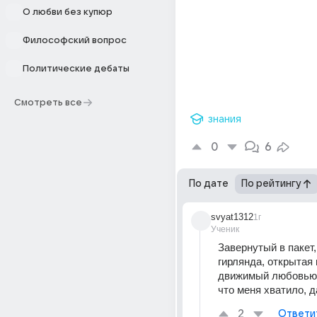
О любви без купюр
Философский вопрос
Политические дебаты
Смотреть все
знания
0
6
По дате
По рейтингу
svyat1312
1г
Ученик
Завернутый в пакет
гирлянда, открытая к
движимый любовью, 
что меня хватило, 
2
Ответи