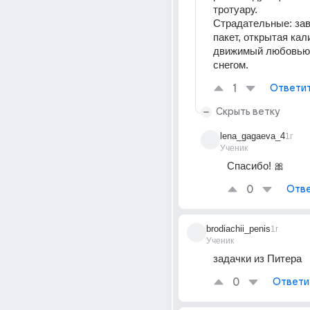
тротуару.
Страдательные: зав
пакет, открытая кали
движимый любовью,
снегом.
1
Ответи
Скрыть ветку
lena_gagaeva_4
1г
Ученик
Спасибо! 🎀
0
Отве
brodiachii_penis
1г
Ученик
задачки из Питера
0
Ответи