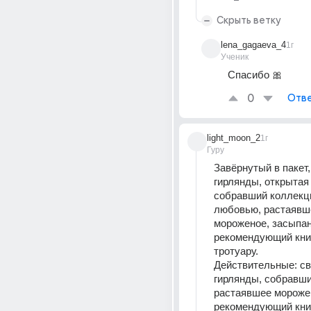
Скрыть ветку
lena_gagaeva_4
1г
Ученик
Спасибо 🎀
0
Отве
light_moon_2
1г
Гуру
Завёрнутый в пакет
гирлянды, открытая 
собравший коллекц
любовью, растаявше
мороженое, засыпан
рекомендующий книг
тротуару.
Действительные: с
гирлянды, собравши
растаявшее морожен
рекомендующий книг