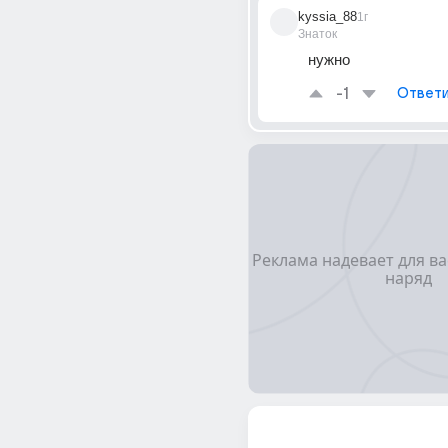
kyssia_88
1г
Знаток
нужно
-1
Ответи