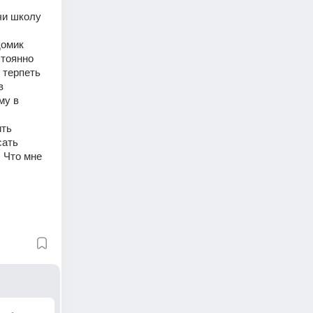
чи школу 
омик 
тоянно 
терпеть 
 
у в 
ть 
ать 
 Что мне 