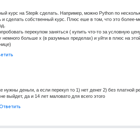
ый курс на Stepik сделать. Например, можно Python по нескольк
 и сделать собственный курс. Плюс еше в том, что это более-ме
д. 
пробовать перекупом заняться ( купить что-то за условную цену 
у немного больше x (в разумных пределах) и уйти в плюс на этой
нице)
етить
е нужны деньги, а если перекуп то 1) нет денег 2) без платной р
 не выйдет, да и 14 лет маловато для всего этого
Ответить