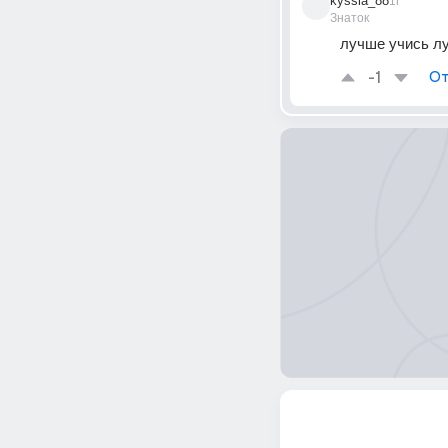
kyssia_88
1г
Знаток
лучше учись л
-1
От