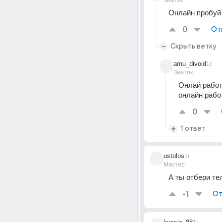
Знаток
Онлайн пробуй
0
От
Скрыть ветку
amu_divoid
1г
Знаток
Онлай работа
онлайн рабо
0
1 ответ
ustolos
1г
Мастер
А ты отбери те
-1
От