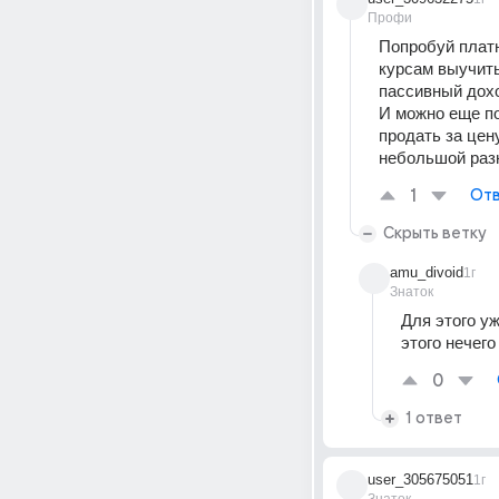
Профи
Попробуй платн
курсам выучить
пассивный дохо
И можно еще по
продать за цен
небольшой раз
1
Отв
Скрыть ветку
amu_divoid
1г
Знаток
Для этого уж
этого нечего
0
1 ответ
user_305675051
1г