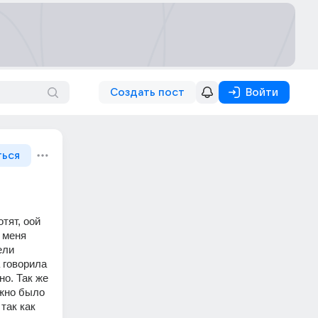
Создать пост
Войти
ться
ят, оой 
 меня 
ли 
говорила 
о. Так же 
жно было 
ак как 