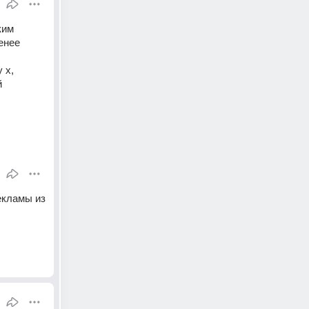
им 
нее 
x, 
 
екламы из 