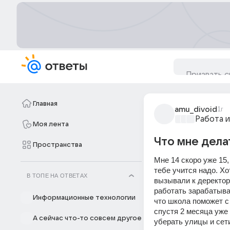
Главная
amu_divoid
1г
Работа и
Моя лента
Что мне дела
Пространства
Мне 14 скоро уже 15,
тебе учится надо. Хо
В ТОПЕ НА ОТВЕТАХ
вызывали к деректору
работать зарабатыват
Информационные технологии
что школа поможет с 
спустя 2 месяца уже 
А сейчас что-то совсем другое
уберать улицы и сети