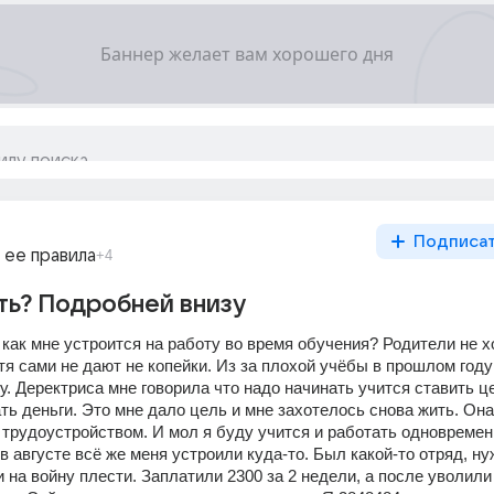
Подписа
 ее правила
+4
ть? Подробней внизу
 как мне устроится на работу во время обучения? Родители не хот
тя сами не дают не копейки. Из за плохой учёбы в прошлом году
. Деректриса мне говорила что надо начинать учится ставить це
ь деньги. Это мне дало цель и мне захотелось снова жить. Она 
трудоустройством. И мол я буду учится и работать одновременн
в августе всё же меня устроили куда-то. Был какой-то отряд, ну
 на войну плести. Заплатили 2300 за 2 недели, а после уволили т