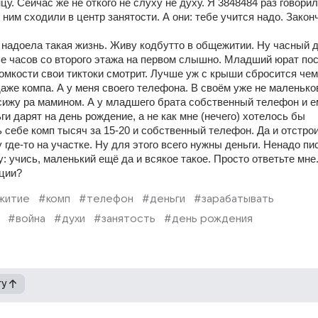
цу. Сейчас же не откого не слуху не духу. Я 3848484 раз говорил 
ним сходили в центр занятости. А они: тебе учится надо. Закон
 надоела такая жизнь. Живу кодбутто в общежитии. Ну часный д
ье часов со второго этажа на первом слышно. Младший юрат пос
омкости свои тиктоки смотрит. Лучше уж с крыши сбросится чем 
даже компа. А у меня своего телефона. В своём уже не маленьков
сижу ра мамином. А у младшего брата собственный телефон и ем
ги дарят на день рождение, а не как мне (нечего) хотелось бы 
 себе комп тысяч за 15-20 и собственный телефон. Да и отстрои
где-то на участке. Ну для этого всего нужны деньги. Ненадо пис
: учись, маленький ещё да и всякое такое. Просто ответьте мне.
ации?
житие
#комп
#телефон
#деньги
#зарабатывать
#война
#духи
#занятость
#день рождения
гу