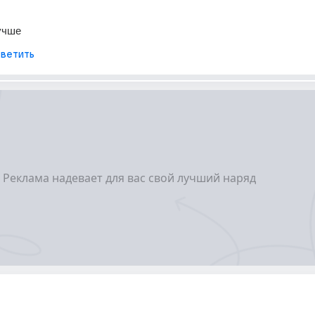
учше
ветить