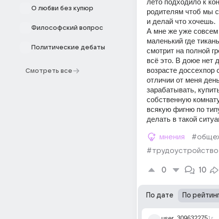
лето подходило к кон
О любви без купюр
родителям чтоб мы с 
и делай что хочешь.
Философский вопрос
А мне же уже совсем
маленький где тикан
Политические дебаты
смотрит на полной гр
всё это. В доюе нет 
возрасте доссехпор 
Смотреть все
отличии от меня день
зарабатывать, купить
собственную комнату 
всякую фигню по типу
делать в такой ситу
мнения
#обще
#трудоустройство
0
10
По дате
По рейтин
user_309632275
1г