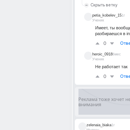
Скрыть ветку
petia_kobelev_15
1г
Ученик
Имеет, ты вообще
разбираешся в inte
0
Отве
heroic_0918
6мес
Ученик
Не работает так
0
Отве
zelenaia_biaka
1г