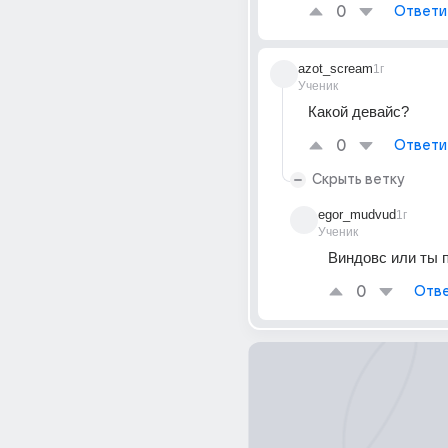
0
Ответи
azot_scream
1г
Ученик
Какой девайс?
0
Ответи
Скрыть ветку
egor_mudvud
1г
Ученик
Виндовс или ты 
0
Отве