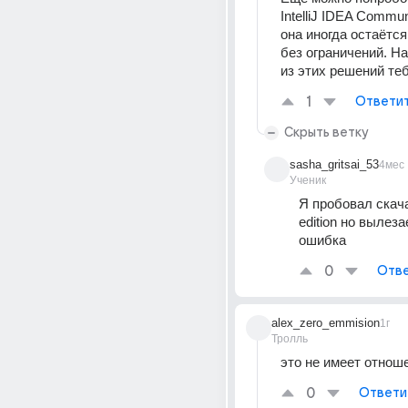
IntelliJ IDEA Communi
она иногда остаётся
без ограничений. На
из этих решений те
1
Ответи
Скрыть ветку
sasha_gritsai_53
4мес
Ученик
Я пробовал скача
edition но вылезае
ошибка
0
Отве
alex_zero_emmision
1г
Тролль
это не имеет отноше
0
Ответи