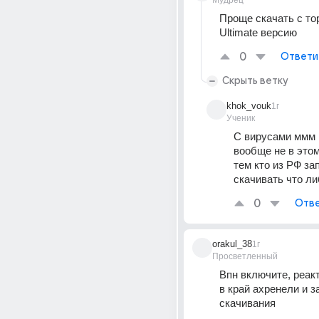
Мудрец
Проще скачать с тор
Ultimate версию
0
Ответи
Скрыть ветку
khok_vouk
1г
Ученик
С вирусами ммм к
вообще не в этом
тем кто из РФ за
скачивать что ли
0
Отве
orakul_38
1г
Просветленный
Впн включите, реакт
в край ахренели и з
скачивания