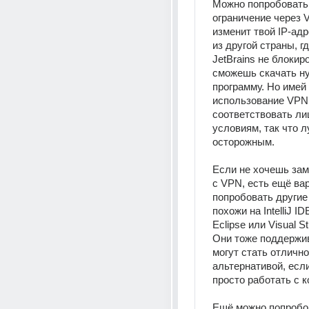
Можно попробовать 
ограничение через V
изменит твой IP-адр
из другой страны, гд
JetBrains не блокиро
сможешь скачать н
программу. Но имей в
использование VPN 
соответствовать ли
условиям, так что л
осторожным. 
Если не хочешь зам
с VPN, есть ещё вар
попробовать другие 
похожи на IntelliJ I
Eclipse или Visual St
Они тоже поддержив
могут стать отлично
альтернативой, если
просто работать с к
Ещё можно попробов