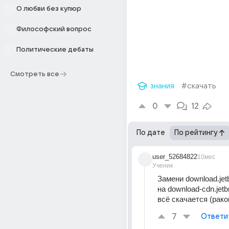
О любви без купюр
Философский вопрос
Политические дебаты
Смотреть все
знания
#скачать
0
12
По дате
По рейтингу
user_52684822
10мес
Ученик
Замени download.jetb
на download-cdn.jetbr
всё скачается (рако
7
Ответи