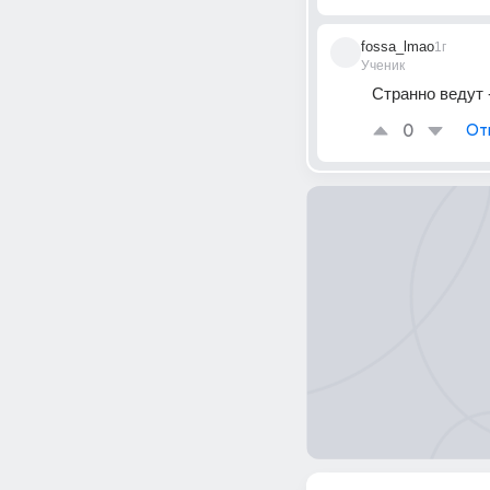
fossa_lmao
1г
Ученик
Странно ведут 
0
От