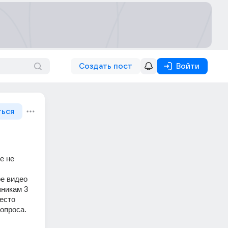
Создать пост
Войти
ться
 не 
е видео 
никам 3 
есто 
опроса. 