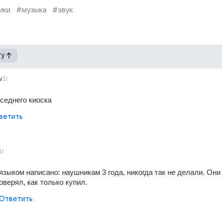
ики
#музыка
#звук
гу
v
1г
седнего киоска
ветить
1г
языком написано: наушникам 3 года, никогда так не делали. Они
оверял, как только купил.
Ответить