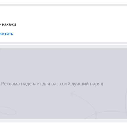
- накажи
ветить