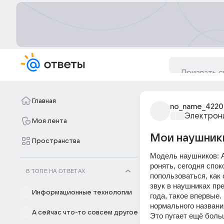
Главная
no_name_4220
Электрони
Моя лента
Мои наушники
Пространства
Модель наушников: Ai
ронять, сегодня спок
В ТОПЕ НА ОТВЕТАХ
попользоваться, как
звук в наушниках пре
Информационные технологии
года, такое впервые.
нормального названия
А сейчас что-то совсем другое
Это пугает ещё боль