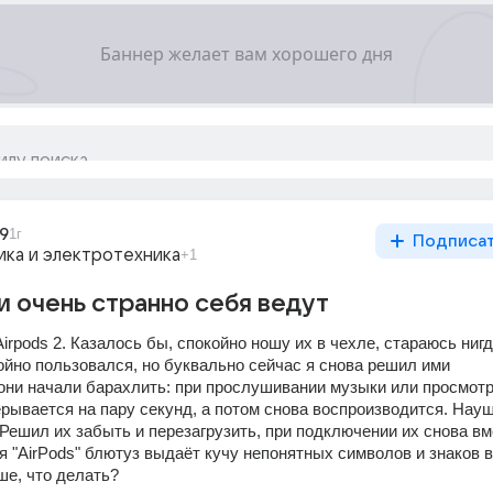
9
1г
Подписа
ка и электротехника
+1
 очень странно себя ведут
rpods 2. Казалось бы, спокойно ношу их в чехле, стараюсь нигде
ойно пользовался, но буквально сейчас я снова решил ими 
 они начали барахлить: при прослушивании музыки или просмотр
рывается на пару секунд, а потом снова воспроизводится. Науш
 Решил их забыть и перезагрузить, при подключении их снова вм
 "AirPods" блютуз выдаёт кучу непонятных символов и знаков в
ше, что делать?