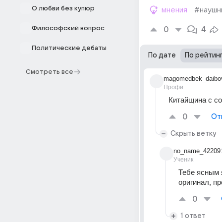
О любви без купюр
мнения
#наушн
Философский вопрос
0
4
Политические дебаты
По дате
По рейтин
Смотреть все
magomedbek_daibo
Профи
Китайщина с со
0
От
Скрыть ветку
no_name_42209
Ученик
Тебе ясным 
оригинал, пр
0
1 ответ