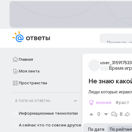
Главная
user_315917533
Время игр
Моя лента
Не знаю какой
Пространства
Люди которые играют 
В ТОПЕ НА ОТВЕТАХ
мнения
#раст
Информационные технологии
0
8
А сейчас что-то совсем другое
По дате
По рейтин