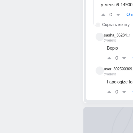
у меня i9-14900k
0
От
Скрыть ветку
sasha_36284
1г
Ученик
Верю
0
user_302599369
Ученик
I apologize f
0