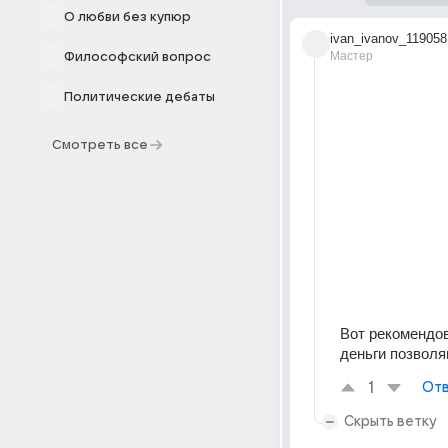
О любви без купюр
ivan_ivanov_119058
Мастер
Философский вопрос
Политические дебаты
Смотреть все
Вот рекомендов
деньги позволя
1
Отв
Скрыть ветку