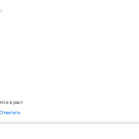
1г
ится в раст
Ответить