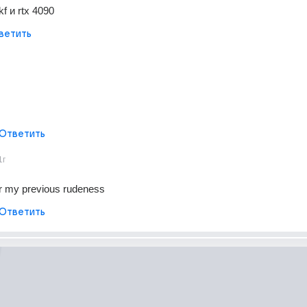
f и rtx 4090
ветить
Ответить
1г
or my previous rudeness
Ответить