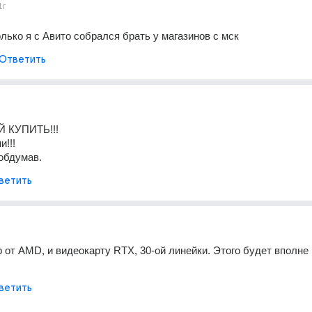
1г
лько я с Авито собрался брать у магазинов с мск
Ответить
Й КУПИТЬ!!!
и!!!
 обдумав.
ветить
 от AMD, и видеокарту RTX, 30-ой линейки. Этого будет вполне 
ветить