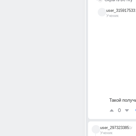
user_315917533
Ученик
Такой получ
0
user_297323385
1г
Ученик