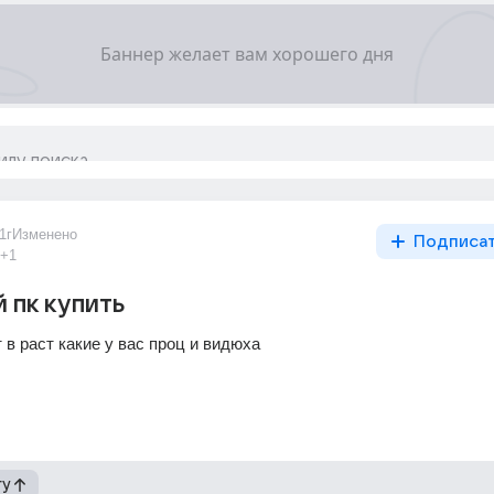
1г
Изменено
Подписа
+1
 пк купить
в раст какие у вас проц и видюха
гу