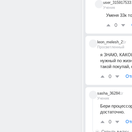
user_315917533
Ученик
Уменя 33к то
0
leon_melesh_2
1г
Просветленный
я ЗНАЮ, КАКО
нужный по жизн
такой покупай,
0
От
sasha_36284
1г
Ученик
Бери процессор
достаточно.
0
От
Скрыть ветку