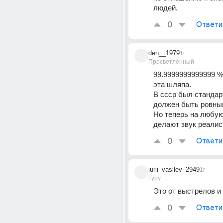
людей.
0
Ответи
den__1979
1г
Просветленный
99.9999999999999 %
эта шляпа. 
В ссср был стандарт 
должен быть ровны
Но теперь на любую
делают звук реали
0
Ответи
iurii_vasilev_2949
1г
Гуру
Это от выстрелов и
0
Ответи