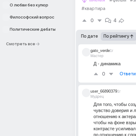
мнения
#фильм
#з
О любви без купюр
#квартира
Философский вопрос
0
4
Политические дебаты
По дате
По рейтингу
Смотреть все
gato_verde
1г
Мастер
Д - динамика
0
Ответи
user_66890379
1г
Мудрец
Для того, чтобы соз
чувство доверия и л
отношению к актерам
чтобы на фоне взрыв
контрасте усиливал
по отношению к спок