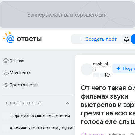
Создать пост
Главная
nash_sloniara_1
Подп
1г
Моя лента
Киномания
+2
Пространства
От чего такая фи
фильмах звуки
В ТОПЕ НА ОТВЕТАХ
выстрелов и вз
гремят на всю к
Информационные технологии
голоса еле слы
А сейчас что-то совсем другое