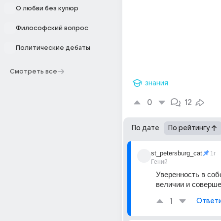
О любви без купюр
Философский вопрос
Политические дебаты
Смотреть все
знания
0
12
По дате
По рейтингу
st_petersburg_cat
1г
Гений
Уверенность в соб
величии и совершен
1
Ответ