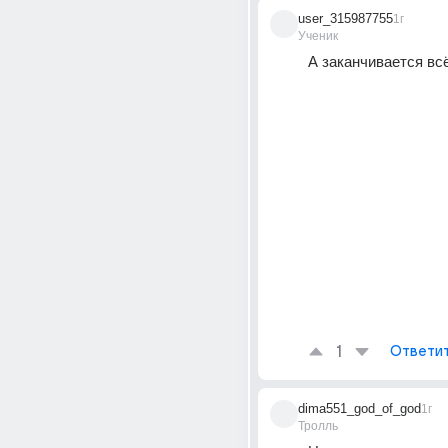
user_315987755
1г
Ученик
А заканчивается вс
1
Ответи
dima551_god_of_god
1г
Тролль