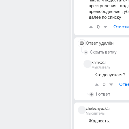
преступления : жадно
прелюбодеяния , уби
далее по списку .
0
Ответи
Ответ удалён
Скрыть ветку
khrnko
1г
Мыслитель
Кто допускает?
0
Отве
1 ответ
zheleznyack
1г
Мыслитель
Жадность.