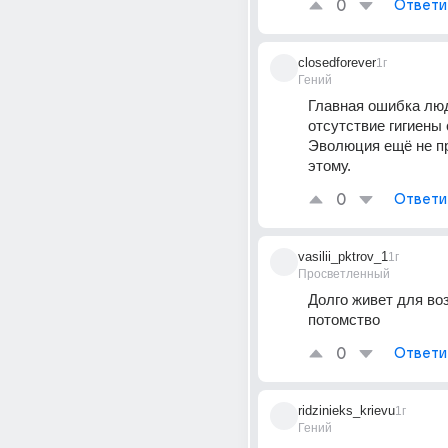
0
Ответи
closedforever
1г
Гений
Главная ошибка люд
отсутствие гигиены 
Эволюция ещё не пр
этому.
0
Ответи
vasilii_pktrov_1
1г
Просветленный
Долго живет для воз
потомство
0
Ответи
ridzinieks_krievu
1г
Гений