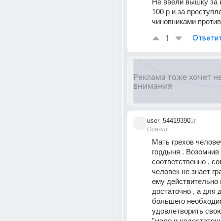
Не ввели вышку за 
100 р и за преступле
чиновниками против
1
Ответи
user_54419390
1г
Оракул
Мать грехов человеч
гордыня . Возомнив с
соответственно , с
человек не знает гра
ему действительно 
достаточно , а для 
большего необходим
удовлетворить свою
"мало и недостаточно