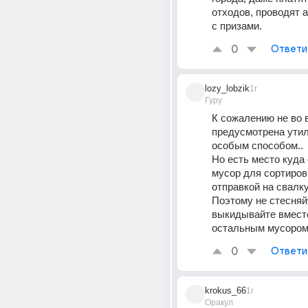
отходов, проводят а
с призами.
0
Ответи
lozy_lobzik
1г
Гуру
К сожалению не во в
предусмотрена утил
особым способом..
Но есть место куда 
мусор для сортиров
отправкой на свалку
Поэтому не стесняйт
выкидывайте вместе
остальным мусором
0
Ответи
krokus_66
1г
Оракул