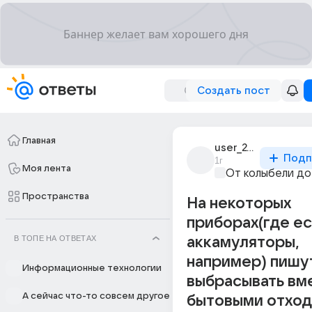
Создать пост
Главная
user_242418129
Подп
1г
Моя лента
От колыбели до
Пространства
На некоторых
приборах(где ес
В ТОПЕ НА ОТВЕТАХ
аккамуляторы,
например) пишут
Информационные технологии
выбрасывать вм
А сейчас что-то совсем другое
бытовыми отход