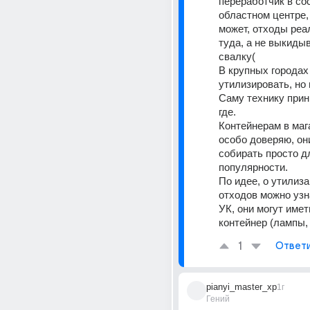
переработчик в со
областном центре, т
может, отходы реал
туда, а не выкидыв
свалку(
В крупных городах
утилизировать, но 
Саму технику прин
где.
Контейнерам в мага
особо доверяю, они
собирать просто дл
популярности.
По идее, о утилиза
отходов можно узна
УК, они могут имет
контейнер (лампы,
1
Ответ
pianyi_master_xp
1г
Гений