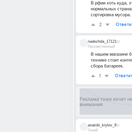
В рфии хоть куда, эт
нормальных странах
сортировка мусора.
2
Ответи
nadezhda_17121
1г
Просветленный
В нашем магазине б
технике стоит конте
сбора батареек.
1
Ответи
anatolii_krylov_9
1г
Гений