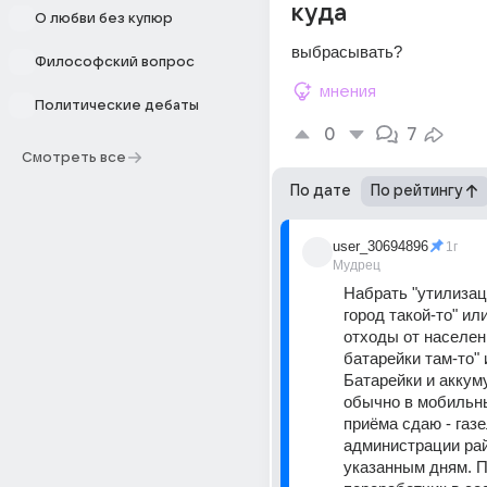
куда
О любви без купюр
выбрасывать?
Философский вопрос
мнения
Политические дебаты
0
7
Смотреть все
По дате
По рейтингу
user_30694896
1г
Мудрец
Набрать "утилизац
город такой-то" ил
отходы от населени
батарейки там-то" и
Батарейки и аккум
обычно в мобильны
приёма сдаю - газе
администрации рай
указанным дням. 