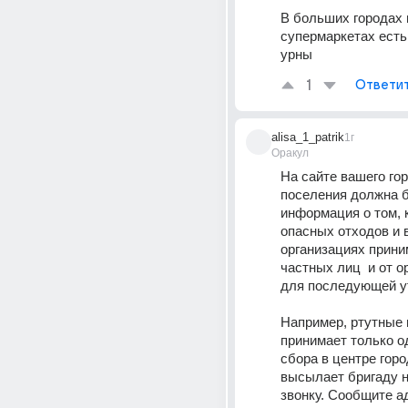
В больших городах в
супермаркетах есть
урны
1
Ответи
alisa_1_patrik
1г
Оракул
На сайте вашего гор
поселения должна б
информация о том, 
опасных отходов и в
организациях прини
частных лиц  и от ор
для последующей у
Например, ртутные 
принимает только од
сбора в центре город
высылает бригаду н
звонку. Сообщите ад