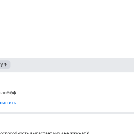
гу
ло❄️❄️❄️
тветить
тоспособность вырастает,мухи не жжужат.))