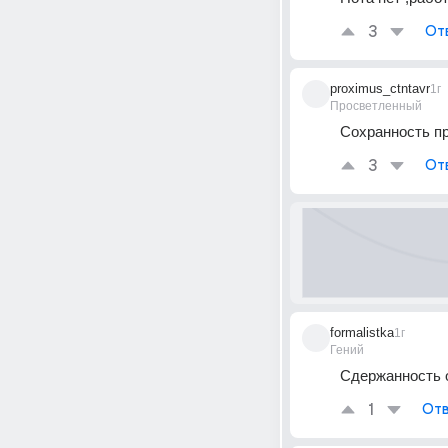
3
От
proximus_ctntavr
1г
Просветленный
Сохранность п
3
От
formalistka
1г
Гений
Сдержанность о
1
Отв