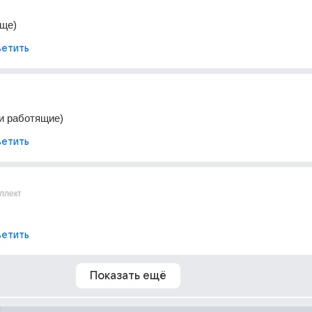
аще)
етить
и работящие)
етить
ллект
етить
Показать ещё