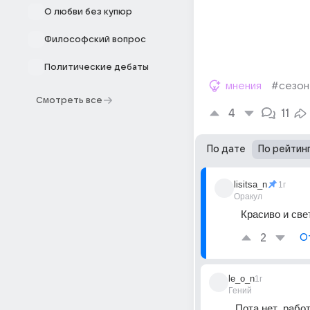
О любви без купюр
Философский вопрос
Политические дебаты
мнения
#сезон
Смотреть все
4
11
По дате
По рейтин
lisitsa_n
1г
Оракул
Красиво и свет
2
О
le_o_n
1г
Гений
Пота нет ,рабо