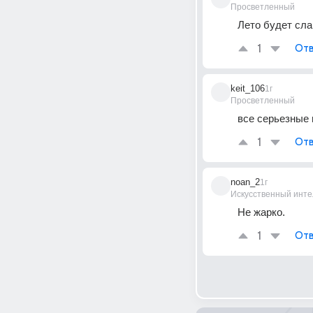
Просветленный
Лето будет сл
1
Отв
keit_106
1г
Просветленный
все серьезные 
1
Отв
noan_2
1г
Искусственный инте
Не жарко.
1
Отв