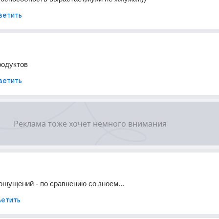
ветить
родуктов
ветить
щущений - по сравнению со зноем...
етить