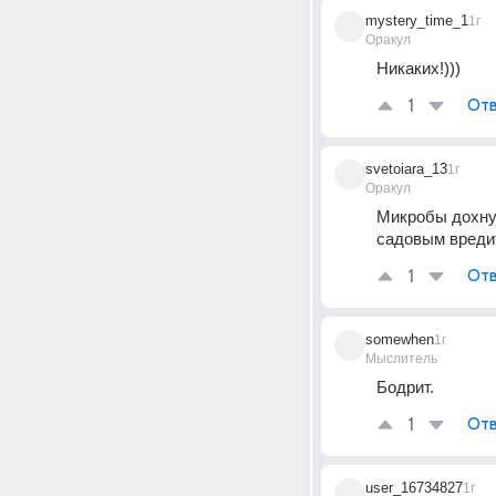
mystery_time_1
1г
Оракул
Никаких!)))
1
Отв
svetoiara_13
1г
Оракул
Микробы дохнут
садовым вреди
1
Отв
somewhen
1г
Мыслитель
Бодрит.
1
Отв
user_16734827
1г