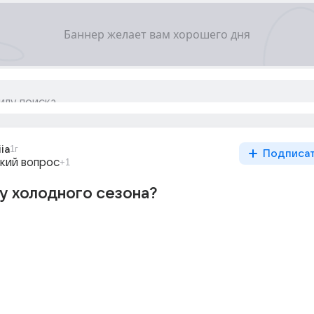
ia
1г
Подписа
кий вопрос
+1
у холодного сезона?