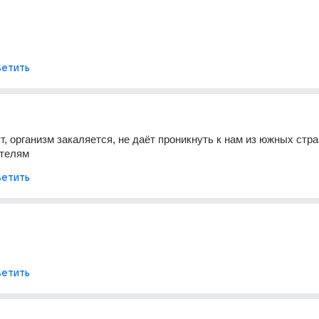
етить
, организм закаляется, не даёт проникнуть к нам из южных стран
телям
етить
етить