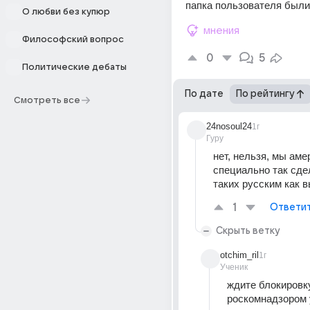
папка пользователя были
О любви без купюр
мнения
Философский вопрос
0
5
Политические дебаты
По дате
По рейтингу
Смотреть все
24nosoul24
1г
Гуру
нет, нельзя, мы аме
специально так сдел
таких русским как в
1
Ответи
Скрыть ветку
otchim_ril
1г
Ученик
ждите блокировку
роскомнадзором