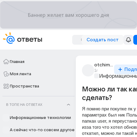
Создать пост
Главная
otchim_ril
Подп
1г
Моя лента
Информационны
Пространства
Можно ли так ка
сделать?
В ТОПЕ НА ОТВЕТАХ
Я помню при покупке пк у 
параметрах был ник Польз
Информационные технологии
папках user, я переустано
изза того что хотел обнов
А сейчас что-то совсем другое
откатил, можно ли такой н