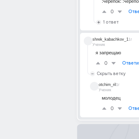
:черепок: :черепо
0
Отве
1 ответ
shrek_kabachkov_1
1г
Ученик
я запрещаю
0
Ответи
Скрыть ветку
otchim_ril
1г
Ученик
молодец
0
Отве