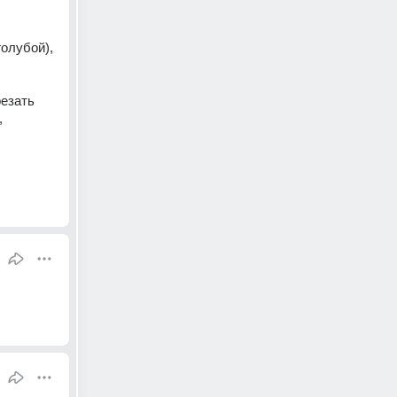
олубой), 
езать 
 