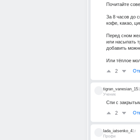
Почитайте сов
За 8 часов до с
кофе, какао, ци
Перед сном жел
или насыпать тр
добавить можн
Или тёплое мол
2
От
tigran_vanesian_15
1
Ученик
Спи с закрыты
2
От
lada_iatsenko_4
1г
Профи