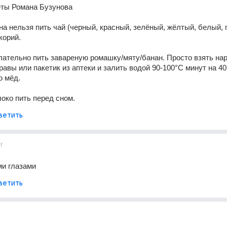
еты Романа Бузунова
на нельзя пить чай (черный, красный, зелёный, жёлтый, белый, г
корий.
ательно пить завареную ромашку/мяту/банан. Просто взять нар
авы или пакетик из аптеки и залить водой 90-100°С минут на 40,
о мёд.
око пить перед сном.
ветить
г
ми глазами
ветить