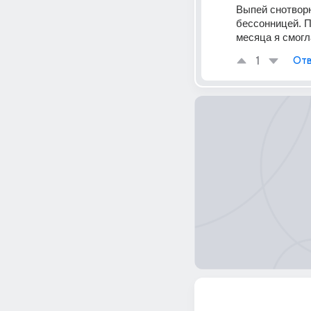
Выпей снотворн
бессонницей. П
месяца я смогл
1
Отв