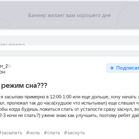
er_2
1г
Подписа
он
 режим сна???
я засыпаю примерно в 12:00-1:00 или еще дольше, хочу начать 
ал, пролежал так до часа(худшое что испытывал) еще слвшал чт
обы когда будешь ложиться спать от усталости сразу заснул, во
-3 ночи не спать?) ужене знаю как улучшить, поэтому ребят дай
#засыпать
#ночь
#спать
#заснуть