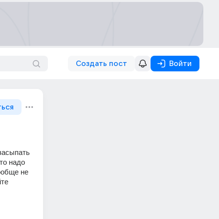
Создать пост
Войти
ться
засыпать 
о надо 
обще не 
те 