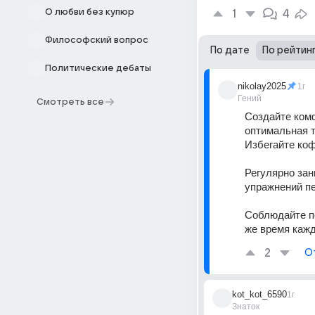
О любви без купюр
1
4
Философский вопрос
По дате
По рейтин
Политические дебаты
nikolay2025
1г
Гений
Смотреть все
Создайте комф
оптимальная т
Избегайте коф
Регулярно зан
упражнений пе
Соблюдайте по
же время каж
2
О
kot_kot_6590
1г
Знаток