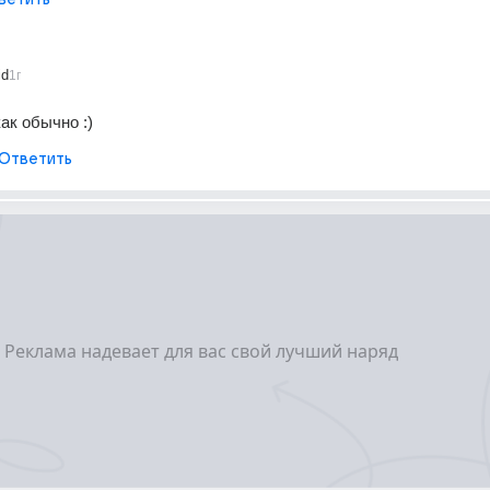
id
1г
ак обычно :)
Ответить