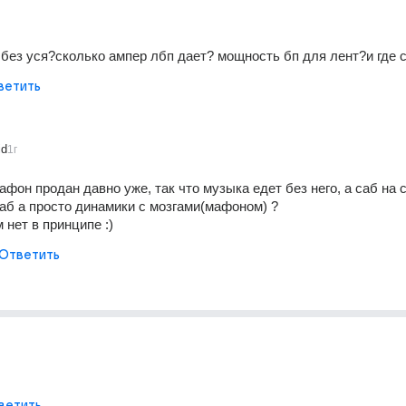
без уся?сколько ампер лбп дает? мощность бп для лент?и где 
ветить
id
1г
афон продан давно уже, так что музыка едет без него, а саб на 
саб а просто динамики с мозгами(мафоном) ?
 нет в принципе :)
Ответить
ветить