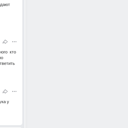
дают 
го  кто 
о 
ветить 
ка у 