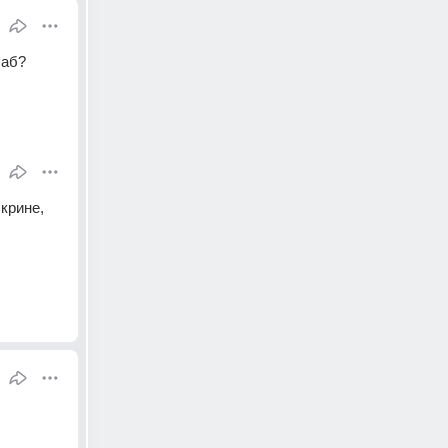
саб?
скрине,