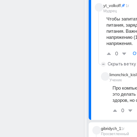
yt_volkoff
1г
Мудрец
Чтобы запитат
питания, заря
питания. Важн
напряжению (1
напряжения.
0
О
Скрыть ветку
limonchick_kisl
Ученик
Про компью
это делать 
здоров, но
0
gibridych_1
1г
Просветленный