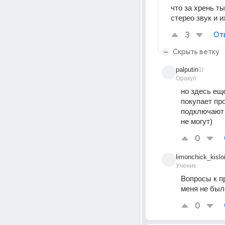
что за хрень т
стерео звук и 
3
От
Скрыть ветку
palputin
1г
Оракул
но здесь еще
покупает пр
подключают 
не могут)
0
limonchick_kislo
Ученик
Вопросы к пр
меня не был
0