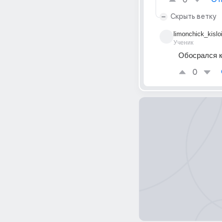
0
Скрыть ветку
limonchick_kislo
Ученик
Обосрался к
0