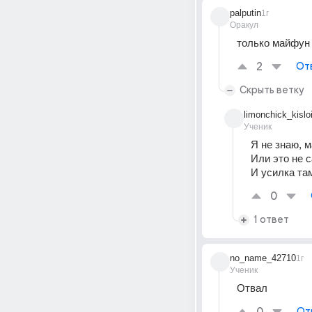
palputin
1г
Оракул
только майфун 
2
От
Скрыть ветку
limonchick_kislo
Ученик
Я не знаю, м
Или это не 
И усилка там
0
1 ответ
no_name_42710
1г
Ученик
Отвал
От