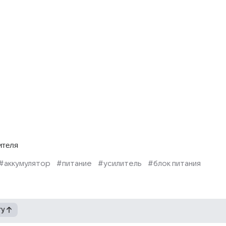
ителя
#аккумулятор
#питание
#усилитель
#блок питания
гу