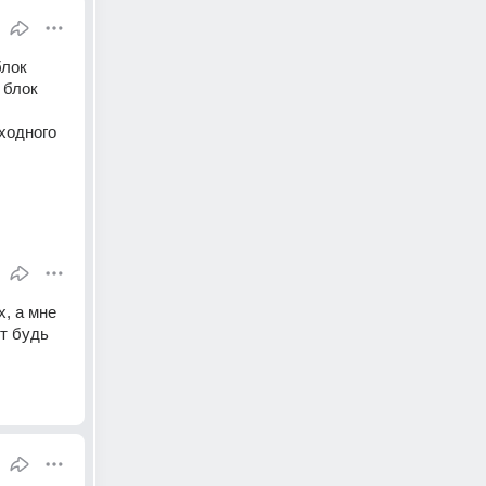
лок 
блок 
ходного 
, а мне 
т будь 