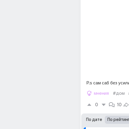
P.s сам саб без усил
мнения
#дом
0
10
По дате
По рейтин