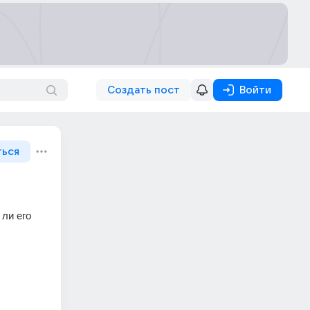
Создать пост
Войти
ться
ли его 