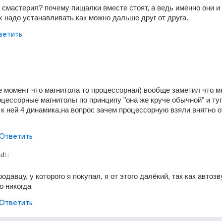
ы смастерил? почему пищалки вместе стоят, а ведь именно они и 
их надо устанавливать как можно дальше друг от друга.
ветить
 момент что магнитола то процессорная) вообще заметил что мно
оцессорные магнитолы по принципу "она же круче обычной" и туп
к ней 4 динамика,на вопрос зачем процессорную взяли внятно от
Ответить
id
1г
одавцу, у которого я покупал, я от этого далёкий, так как автозву
о никогда
Ответить