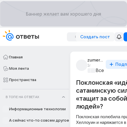
Создать пост
Главная
zumer_mudryi
Подп
1г
Моя лента
Все про бизн
Пространства
Поклонская «ид
сатанинскую сил
В ТОПЕ НА ОТВЕТАХ
«тащит за собо
людей»?
Информационные технологии
Поклонская полюбила пра
А сейчас что-то совсем другое
Хеллоуин и наряжается в