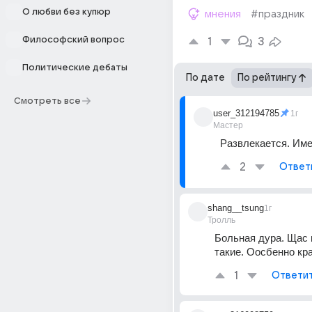
О любви без купюр
мнения
#праздник
Философский вопрос
1
3
Политические дебаты
По дате
По рейтингу
Смотреть все
user_312194785
1г
Мастер
Развлекается. Име
2
Ответ
shang__tsung
1г
Тролль
Больная дура. Щас 
такие. Оосбенно кр
1
Ответи