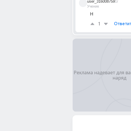
user_316008759
1г
Ученик
H
1
Ответи