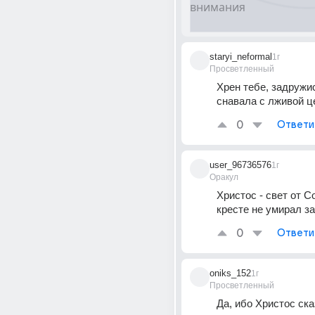
staryi_neformal
1г
Просветленный
Хрен тебе, задружис
снавала с лживой ц
0
Ответи
user_96736576
1г
Оракул
Христос - свет от Со
кресте не умирал за
0
Ответи
oniks_152
1г
Просветленный
Да, ибо Христос сказ