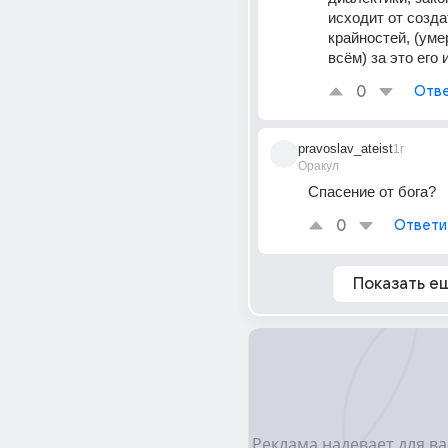
исходит от созда
крайностей, (уме
всём) за это его 
0
Отве
pravoslav_ateist
1г
Оракул
Спасение от бога?
0
Ответи
Показать е