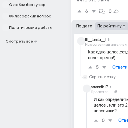
#что это значит
О любви без купюр
6
10
Философский вопрос
По дате
По рейтингу
Политические дебаты
lll__tanita__lll
1г
Смотреть все
Искусственный интеллект
Как одно целое,соз
поле,эгрегор!)
5
Ответи
Скрыть ветку
strannik17
1г
Просветленный
И как определить
целое , или это 2
половинки?
0
Отве