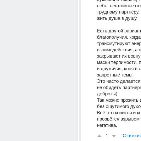
себе, негативное от
трудному партнёру, 
жить душа в душу.
Есть другой вариант
благополучия, когда
трансмутируют энер
взаимодействия, а п
закрывают их вовнут
маски терпимости, 
и двуличия, копя в с
запретные темы.
Это часто делается 
не обидеть партнёра
доброты).
Так можно прожить в
без ощутимого духо
Всё это копится и ко
прорвётся взрывом 
негатива.
1
Ответи