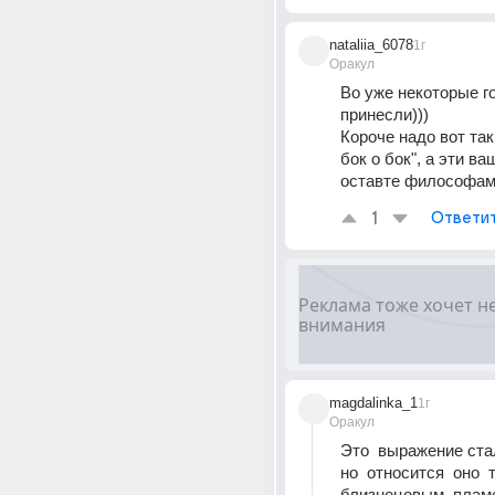
nataliia_6078
1г
Оракул
Во уже некоторые г
принесли)))
Короче надо вот так 
бок о бок", а эти ва
оставте философам)
1
Ответи
magdalinka_1
1г
Оракул
Это  выражение стал
но  относится  оно  то
близнецовым  пламе