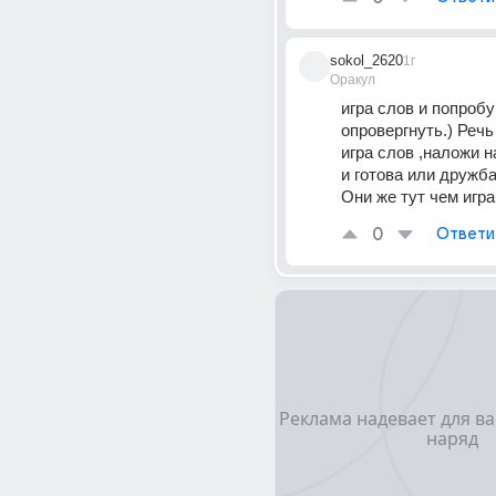
sokol_2620
1г
Оракул
игра слов и попробуй
опровергнуть.) Речь
игра слов ,наложи н
и готова или дружба 
Они же тут чем игра
0
Ответи