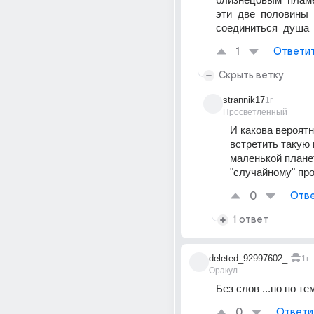
эти  две  половины  
соединиться  душа  
1
Ответи
Скрыть ветку
strannik17
1г
Просветленный
И какова вероятн
встретить такую н
маленькой планет
"случайному" пр
0
Отве
1 ответ
deleted_92997602_
1г
Оракул
Без слов ...но по тем
0
Ответи