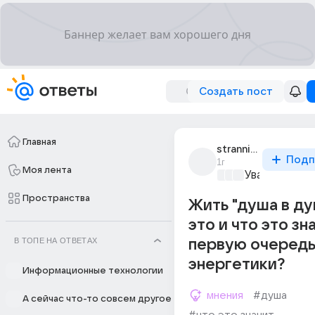
Создать пост
Главная
strannik17
Подп
1г
Моя лента
Уважаемый м
Пространства
Жить "душа в душ
это и что это зна
В ТОПЕ НА ОТВЕТАХ
первую очередь
энергетики?
Информационные технологии
мнения
#душа
А сейчас что-то совсем другое