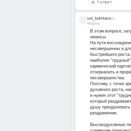
1 ответ
iurii_bukhtatov
1г
Мудрец
В этом вопросе, зат
нюансы.
На пути восхождени
несовершенны и для
быстрейшего роста,
наиболее "трудный",
кармический партнёр
отзеркалить и прора
несовершенства.
Поэтому, с точки зре
духовного роста, на
и нужен этот "трудны
который раздражает
душу преодолевать 
раздражение.
Высокодуховные лю
сумевшие трансмути