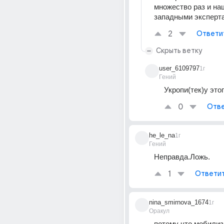
множество раз и наш
западными эксперт
2
Ответи
Скрыть ветку
user_6109797
1г
Гений
Укропи(тек)у этог
0
Отве
he_le_na
1г
Гений
Неправда.Ложь.
1
Ответи
nina_smirnova_1674
1г
Оракул
потому что мобилиз