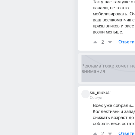
Так у вас там уже о
начали, не то что 
мобилизировать. Оч
ваш военкоматчик с
призывников и расст
возни меньше.
2
Ответи
kis_miska
1г
Оракул
Всех уже собрали...
Коллективный запад
снижать возраст до 1
собрать весь остато
2
Ответи