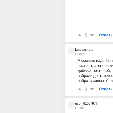
5
Ответи
kotovasko
1г
Оракул
А сколько надо был
чисто стратегически
добивается целей, з
набрали достаточно.
набрать сильно бо
3
Ответи
user_6109797
1г
Гений