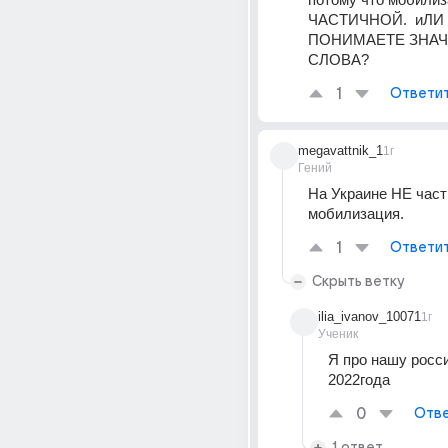
ЧАСТИЧНОЙ.  иЛИ 
ПОНИМАЕТЕ ЗНАЧ
СЛОВА?
1
Ответи
megavattnik_1
1г
Гений
На Украине НЕ част
мобилизация.
1
Ответи
Скрыть ветку
ilia_ivanov_10071
1г
Ученик
Я про нашу росси
2022года
0
Отве
1 ответ