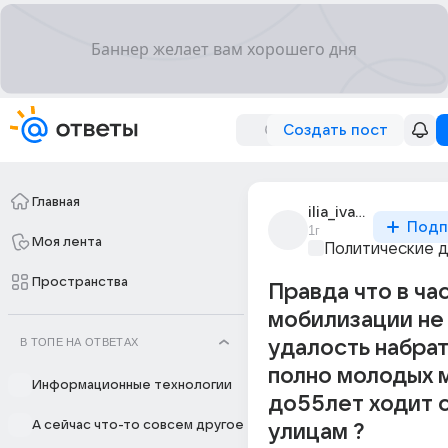
Создать пост
Главная
ilia_ivanov_10071
Подп
1г
Моя лента
Политические 
Пространства
Правда что в ча
мобилизации не
В ТОПЕ НА ОТВЕТАХ
удалость набра
полно молодых 
Информационные технологии
до55лет ходит 
А сейчас что-то совсем другое
улицам ?