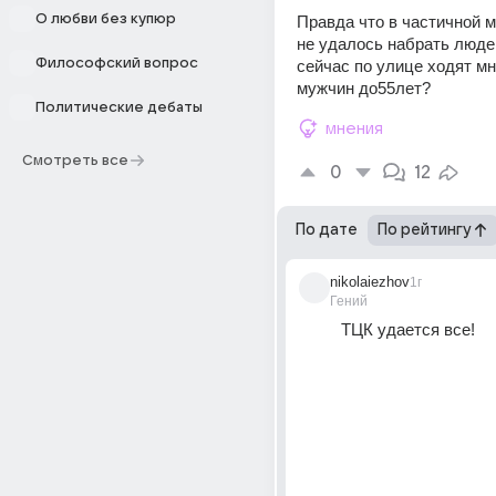
О любви без купюр
Правда что в частичной м
не удалось набрать люде
Философский вопрос
сейчас по улице ходят м
мужчин до55лет?
Политические дебаты
мнения
Смотреть все
0
12
По дате
По рейтингу
nikolaiezhov
1г
Гений
ТЦК удается все!