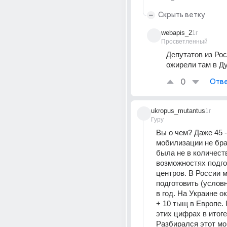
Скрыть ветку
webapis_2
1г
Просветленный
Депутатов из Росс
ожирели там в Ду
0
Отве
ukropus_mutantus
1г
Гуру
Вы о чем? Даже 45 -
мобилизации не бра
была не в количестве
возможностях подго
центров. В России 
подготовить (условн
в год. На Украине ок
+ 10 тыщ в Европе. 
этих цифрах в итоге
Разбирался этот мо