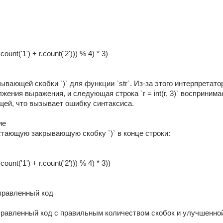
r.count('1') + r.count('2'))) % 4) * 3)
ывающей скобки `)` для функции `str`. Из-за этого интерпретатор
ения выражения, и следующая строка `r = int(r, 3)` воспринимае
ей, что вызывает ошибку синтаксиса.
ие
тающую закрывающую скобку `)` в конце строки:
r.count('1') + r.count('2'))) % 4) * 3))
правленный код
равленный код с правильным количеством скобок и улучшенной