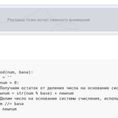
od(num, base): 

 = '' 

num > 0: 

Получаем остаток от деления числа на основание сис
wnum = str(num % base) + newnum 

Делим число на основание системы счисления, исполь
m //= base 

 newnum 
