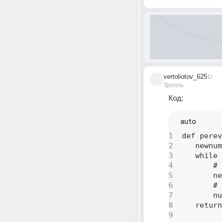
vertoliotov_625
1г
Тролль
Код:
auto
1
 def perev
2
    newnum
3
    while 
4
        # 
5
        ne
6
        # 
7
        nu
8
    return
9