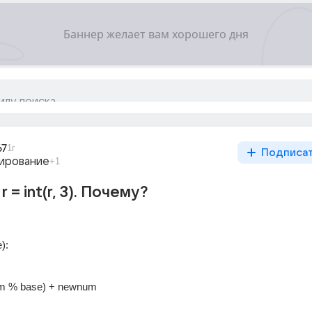
67
1г
Подписа
ирование
+1
 r = int(r, 3). Почему?
): 
tr(num % base) + newnum 