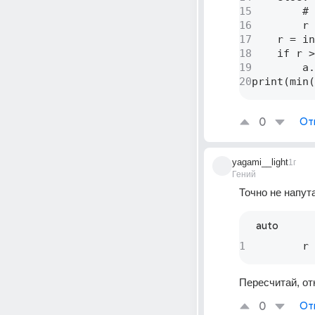
15
        # 
16
        r 
17
    r = in
18
    if r >
19
        a.
20
print(min(
0
От
yagami__light
1г
Гений
Точно не напут
auto
1
         r 
Пересчитай, о
0
От