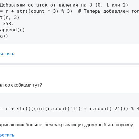
Добавляем остаток от деления на 3 (0, 1 или 2) 

= r + str((count * 3) % 3)  # Теперь добавляем тол
t(r, 3) 

 353: 

append(r) 

a)) 
ветить
ал со скобками тут?
= r + str((((int(r.count('1') + r.count('2'))) % 
ткрывающих больше, чем закрывающих, должно быть поровну
ветить