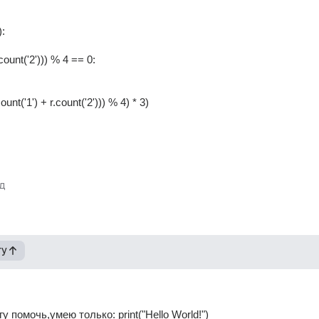
: 
+ r.count('2'))) % 4 == 0: 
int(r.count('1') + r.count('2'))) % 4) * 3) 
д
гу
у помочь,умею только: print("Hello World!")