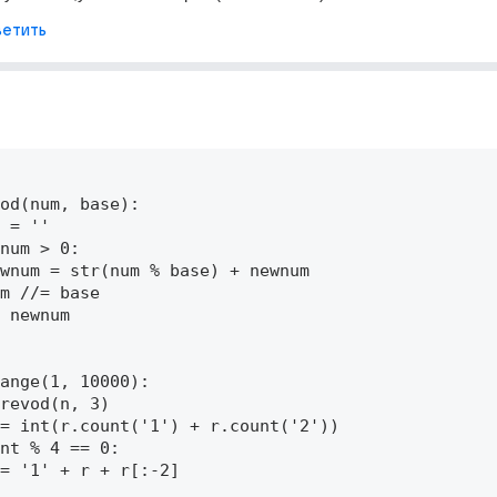
етить
od(num, base): 

 = '' 

num > 0: 

wnum = str(num % base) + newnum 

m //= base 

 newnum 

ange(1, 10000): 

revod(n, 3) 

= int(r.count('1') + r.count('2')) 

nt % 4 == 0: 

= '1' + r + r[:-2] 
