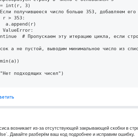
= int(r, 3) 

Если получившееся число больше 353, добавляем его 
 r > 353: 

  a.append(r) 

 ValueError: 

ntinue  # Пропускаем эту итерацию цикла, если стро
сок a не пустой, выводим минимальное число из спис
min(a)) 

"Нет подходящих чисел") 

ветить
иса возникает из-за отсутствующей закрывающей скобки в стро
else`. Давайте разберём ваш код подробнее и исправим ошибку.