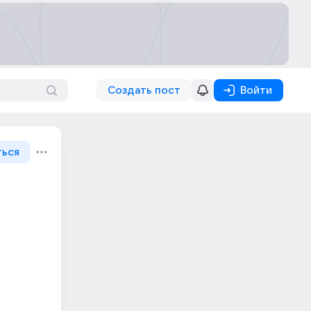
Создать пост
Войти
ться