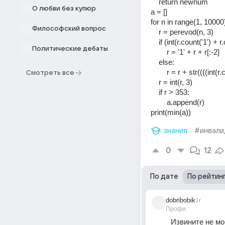
    return newnum 
О любви без купюр
a = []     
for n in range(1, 10000)
Философский вопрос
    r = perevod(n, 3) 
    if (int(r.count('1') 
Политические дебаты
        r = '1' + r + r[:-2] 
    else: 
        r = r + str((((
Смотреть все
    r = int(r, 3) 
    if r > 353: 
        a.append(r) 
print(min(a))
знания
#инвали
0
12
По дате
По рейтин
dobribobik
1г
Профи
Извините не мог