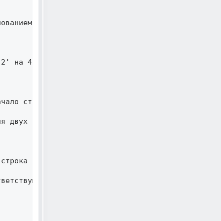
ованием 3 

2' на 4 

чало строки 

я двух символов 

строка слишком короткая 

ветствующий остатку 
