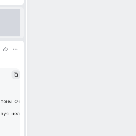
темы счисления и добавляем его в начало строки 

зуя целочисленное деление 
