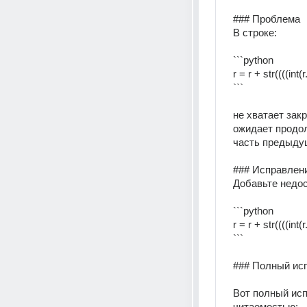
### Проблема
В строке:
```python
r = r + str((((int(
```
не хватает закр
ожидает продолж
часть предыдущ
### Исправлен
Добавьте недос
```python
r = r + str((((int(
```
### Полный ис
Вот полный исп
читаемостью: