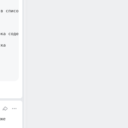
в список a 

ка содержит недопустимые символы 

ка 

ке 