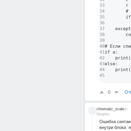
33
        r 
34
        # 
35
        if
36
          
37
    except
38
        co
39
40
# Если спи
41
if a: 

42
    print(
43
else: 

44
    print(
45
0
От
chromatic_scale
1г
Мудрец
Ошибка синтакс
внутри блока `