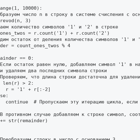
ange(1, 10000): 

бразуем число n в строку в системе счисления с осн
revod(n, 3) 

аем количество символов '1' и '2' в строке 

ones_twos = r.count('1') + r.count('2') 

дим остаток от деления количества символов '1' и '
der = count_ones_twos % 4 

ainder == 0: 

Если остаток равен нулю, добавляем символ '1' в на
и удаляем два последних символа строки 

Проверяем, что длина строки достаточна для удалени
 len(r) > 2: 

  r = '1' + r[:-2] 

se: 

  continue  # Пропускаем эту итерацию цикла, если 
В противном случае добавляем к строке символ, соот
+= str(remainder) 

Преобразуем строку в число с основанием 3 
