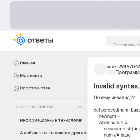
Главная
user_2949704
Программ
Моя лента
Invalid syntax.
Пространства
Почему инвалид??
В ТОПЕ НА ОТВЕТАХ
def perevod(num, base
    newnum = '' 
Информационные технологии
    while num > 0: 
        newnum = s
А сейчас что-то совсем другое
        num //= base 