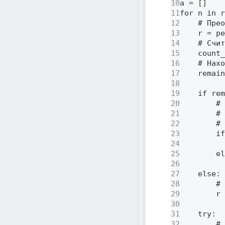
10
a = [] 

11
for n in r
12
    # Прео
13
    r = pe
14
    # Счит
15
    count_
16
    # Нахо
17
    remain
18
19
    if rem
20
        # 
21
        # 
22
        # 
23
        if
24
          
25
        el
26
          
27
    else: 

28
        # 
29
        r 
30
31
    try: 

32
        # 