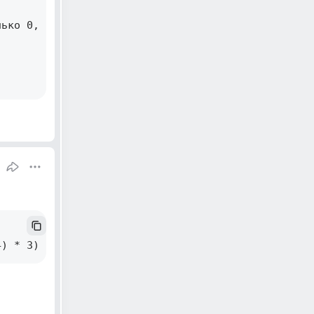
ько 0, 1 или 2 

4) * 3) 