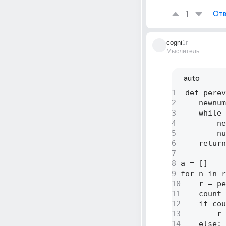
1
Отв
cogni
1г
Мыслитель
auto
1
 def perev
2
    newnum
3
    while 
4
        ne
5
        nu
6
    return
7
8
a = [] 

9
for n in r
10
    r = pe
11
    count 
12
    if cou
13
        r 
14
    else: 
