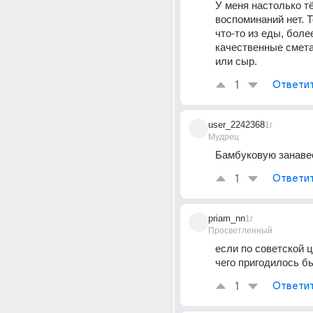
У меня настолько т
воспоминаний нет. Т
что-то из еды, более
качественные сметан
или сыр.
1
Ответи
user_2242368
1г
Мудрец
Бамбуковую занавес
1
Ответи
priam_nn
1г
Просветленный
если по советской ц
чего пригодилось бы
1
Ответи