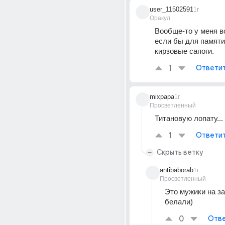
user_11502591
1г
Оракул
Вообще-то у меня вс
если бы для памяти 
кирзовые сапоги.
1
Ответи
mixpapa
1г
Просветленный
Титановую лопату...
1
Ответи
Скрыть ветку
antibaborab
1г
Просветленный
Это мужики на за
белали)
0
Отве