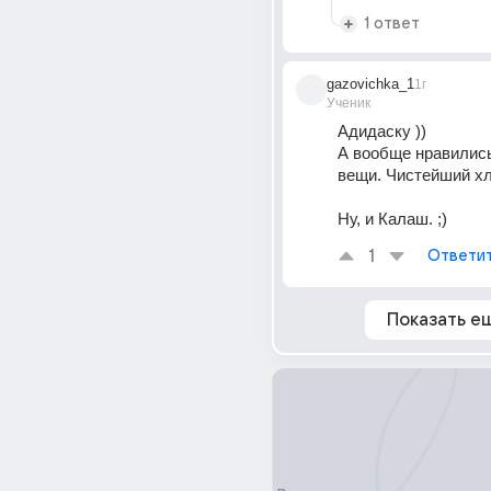
1 ответ
gazovichka_1
1г
Ученик
Адидаску ))
А вообще нравились
вещи. Чистейший хл
Ну, и Калаш. ;)
1
Ответи
Показать е