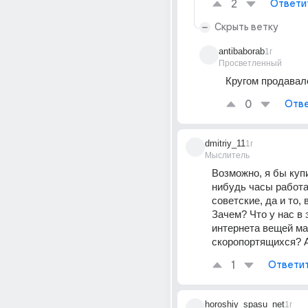
2
Ответи
Скрыть ветку
antibaborab
1г
Просветленный
Кругом продавал
0
Отве
dmitriy_11
1г
Мыслитель
Возможно, я бы куп
нибудь часы работ
советские, да и то, в
Зачем? Что у нас в 
интернета вещей мал
скоропортящихся? 
1
Ответи
horoshiy_spasu_net
1г