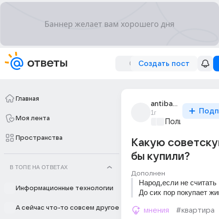
Создать пост
Главная
antibaborab
Подп
1г
Моя лента
Политические
Пространства
Какую советск
бы купили?
В ТОПЕ НА ОТВЕТАХ
Дополнен
Народ,если не считать 
Информационные технологии
До сих пор покупает жи
А сейчас что-то совсем другое
мнения
#квартира