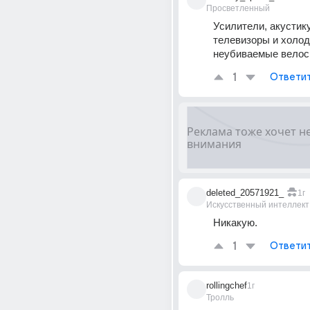
Просветленный
Усилители, акустику
телевизоры и холод
неубиваемые велос
1
Ответи
deleted_20571921_
1г
Искусственный интеллект
Никакую.
1
Ответи
rollingchef
1г
Тролль