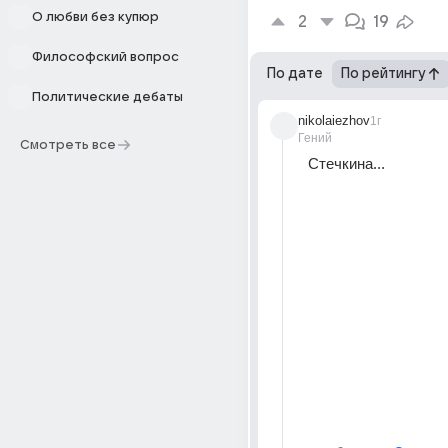
О любви без купюр
2
19
Философский вопрос
По дате
По рейтингу
Политические дебаты
nikolaiezhov
1г
Гений
Смотреть все
Стечкина...