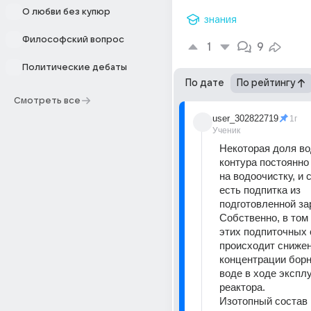
О любви без купюр
знания
Философский вопрос
1
9
Политические дебаты
По дате
По рейтингу
Смотреть все
user_302822719
1г
Ученик
Некоторая доля во
контура постоянно 
на водоочистку, и 
есть подпитка из 
подготовленной за
Собственно, в том 
этих подпиточных 
происходит снижен
концентрации борн
воде в ходе эксплу
реактора.
Изотопный состав 