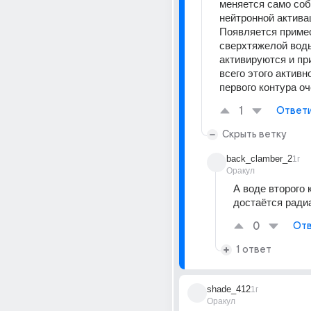
меняется само собо
нейтронной активац
Появляется примес
сверхтяжелой воды,
активируются и при
всего этого активн
первого контура о
1
Ответ
Скрыть ветку
back_clamber_2
1г
Оракул
А воде второго к
достаётся ради
0
Отв
1 ответ
shade_412
1г
Оракул