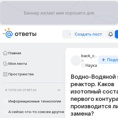
Создать пост
Главная
back_clamber_2
Подп
1г
Моя лента
Наука
Пространства
Водно-Водяной
реактор. Каков
В ТОПЕ НА ОТВЕТАХ
изотопный сост
первого контура
Информационные технологии
производится л
А сейчас что-то совсем другое
замена?