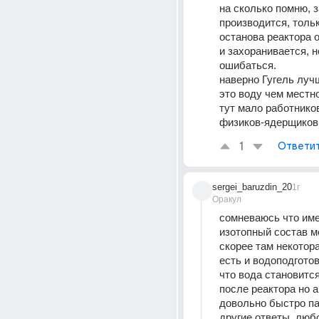
на сколько помню, з
производится, тольк
останова реактора о
и захоранивается, но
ошибаться.
наверно Гугель лучш
это воду чем местно
тут мало работнико
физиков-ядерщиков
1
Ответи
sergei_baruzdin_20
1г
Оракул
сомневаюсь что име
изотопный состав ме
скорее там некотора
есть и водоподгото
что вода становится
после реактора но а
довольно быстро пад
другие ответы, люб