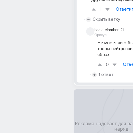
1
Ответи
Скрыть ветку
back_clamber_2
1г
Оракул
Не может жэж быт
толпы нейтронов 
ябрах
0
Отве
1 ответ