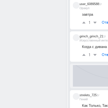
user_6089588
1г
Оракул
завтра
1
Отв
grinch_grinch_21
1г
Искусственный инте
Когда с дивана
1
Отв
strelets_725
1г
Гений
Как Только, Так