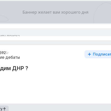
592
1г
Подписа
ие дебаты
одим ДНР ?
гу