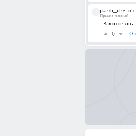
planeta__obezian
1г
Просветленный
Важно не это а
0
От