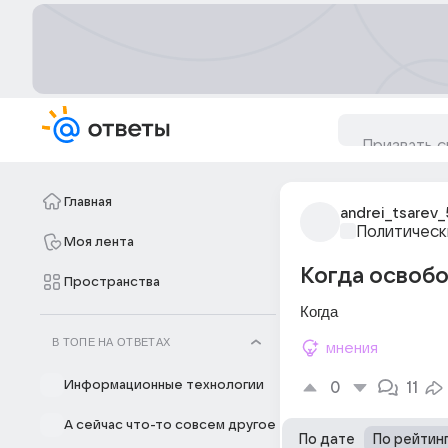
Главная
andrei_tsarev_
Политическ
Моя лента
Когда освоб
Пространства
Когда
В ТОПЕ НА ОТВЕТАХ
мнения
Информационные технологии
0
11
А сейчас что-то совсем другое
По дате
По рейтин