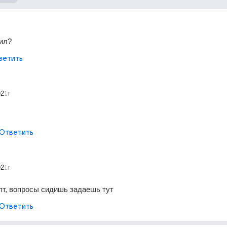
тил?
ветить
92
1г
Ответить
92
1г
епт, вопросы сидишь задаешь тут
Ответить