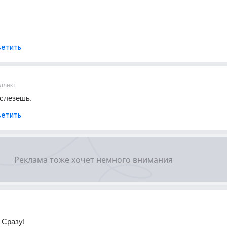
етить
ллект
 слезешь.
етить
 Сразу!