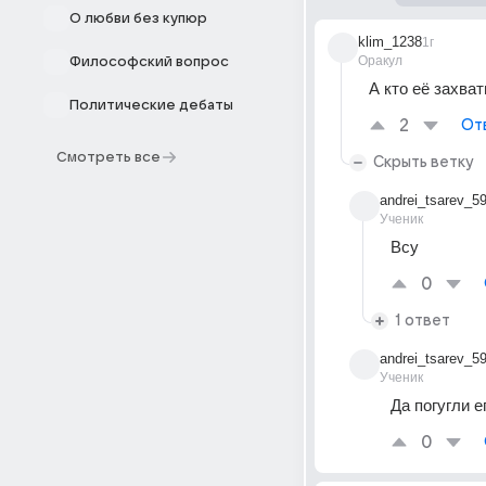
О любви без купюр
klim_1238
1г
Оракул
Философский вопрос
А кто её захва
Политические дебаты
2
От
Смотреть все
Скрыть ветку
andrei_tsarev_5
Ученик
Всу
0
1 ответ
andrei_tsarev_5
Ученик
Да погугли 
0