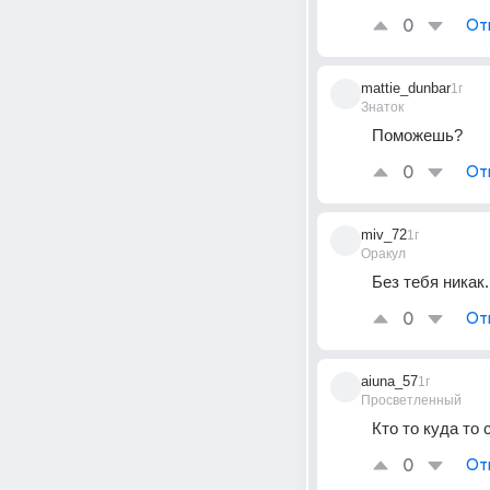
0
От
mattie_dunbar
1г
Знаток
Поможешь?
0
От
miv_72
1г
Оракул
Без тебя никак.
0
От
aiuna_57
1г
Просветленный
Кто то куда то 
0
От