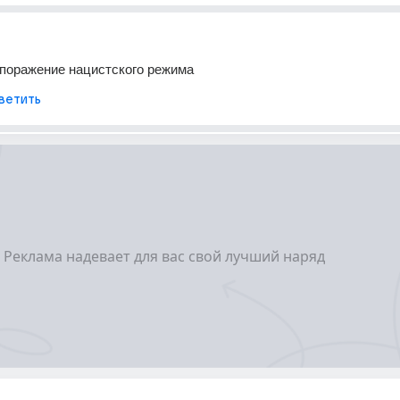
 поражение нацистского режима
ветить