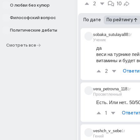
2
10
О любви без купюр
Философский вопрос
По дате
По рейтингу
Политические дебаты
sobaka_sutulaya88
1г
Ученик
Смотреть все
да
веси на турнике пей
витамины и будет в
2
Ответи
vera_petrovna_118
1г
Просветленный
Есть. Или нет.. 50/5
1
Ответи
veshch_v_sebe
1г
Гений