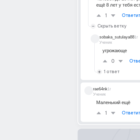
ещё 8 лет у тебя ес
1
Ответи
Скрыть ветку
sobaka_sutulaya88
1г
Ученик
угрожающе
0
Отве
1 ответ
rae64nk
1г
Ученик
Маленький ещё
1
Ответи