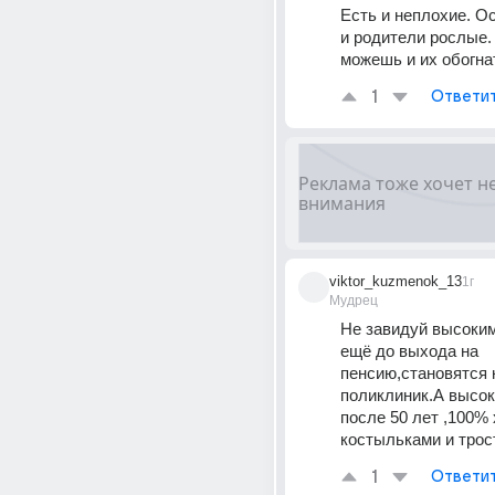
Есть и неплохие. Ос
и родители рослые. 
можешь и их обогна
1
Ответи
viktor_kuzmenok_13
1г
Мудрец
Не завидуй высоки
ещё до выхода на 
пенсию,становятся 
поликлиник.А высоки
после 50 лет ,100% х
костыльками и трос
1
Ответи