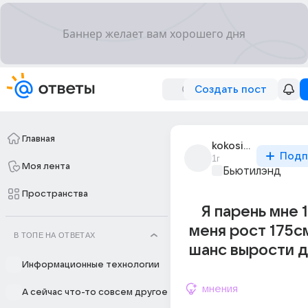
Создать пост
Главная
kokosik_sluga
Подп
1г
Моя лента
Бьютилэнд
Пространства
Я парень мне 1
меня рост 175с
В ТОПЕ НА ОТВЕТАХ
шанс вырости д
Информационные технологии
мнения
А сейчас что-то совсем другое