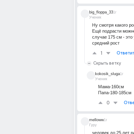
big_floppa_33
1г
Ученик
Ну смотря какого ро
Ещё подрасти можно
случае 175 см - это
средний рост
1
Ответи
Скрыть ветку
kokosik_sluga
1г
Ученик
Мама-160см
Папа-180-185см
0
Отве
melloww
1г
Гуру
человек до 25 лет ра