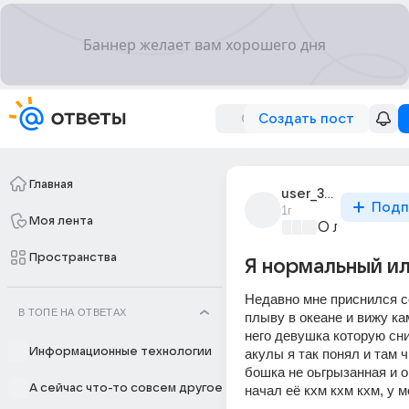
Создать пост
Главная
user_310444926
Подп
1г
Моя лента
О любви без
Пространства
Я нормальный ил
Недавно мне приснился со
В ТОПЕ НА ОТВЕТАХ
плыву в океане и вижу кам
него девушка которую сни
Информационные технологии
акулы я так понял и там ч
бошка не оьгрызанная и он
А сейчас что-то совсем другое
начал её кхм кхм кхм, у 