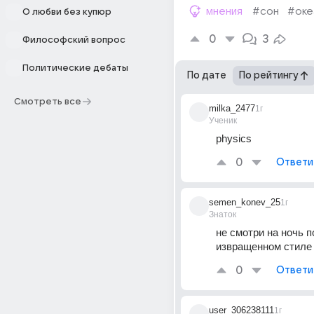
мнения
#сон
#оке
О любви без купюр
0
3
Философский вопрос
Политические дебаты
По дате
По рейтингу
Смотреть все
milka_2477
1г
Ученик
physics
0
Ответи
semen_konev_25
1г
Знаток
не смотри на ночь п
извращенном стиле
0
Ответи
user_306238111
1г