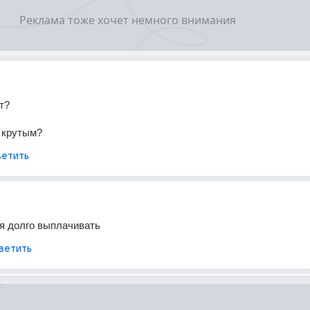
ет?
 крутым?
етить
я долго выплачивать
ветить