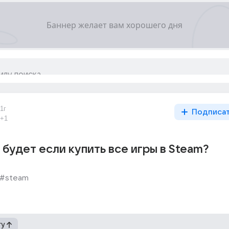
1г
Подписа
+1
 будет если купить все игры в Steam?
#steam
гу