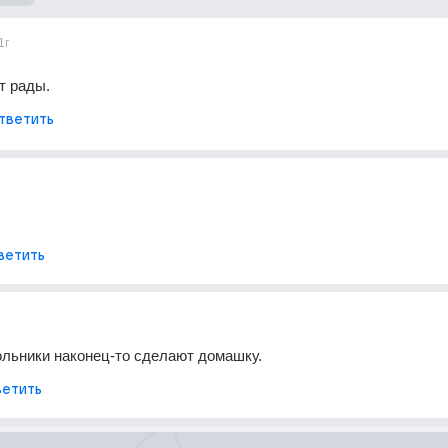
1г
т рады.
тветить
ветить
льники наконец-то сделают домашку.
етить