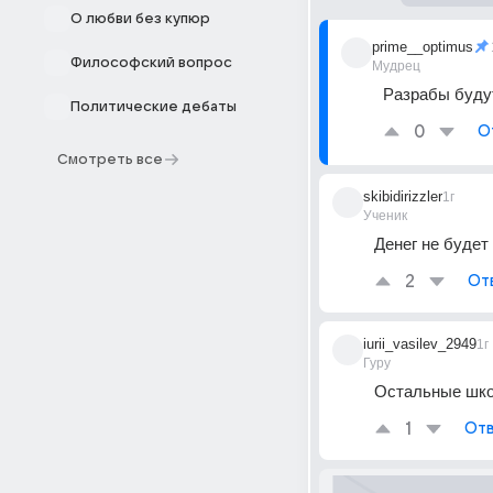
О любви без купюр
prime__optimus
Философский вопрос
Мудрец
Разрабы буду
Политические дебаты
0
О
Смотреть все
skibidirizzler
1г
Ученик
Денег не будет
2
От
iurii_vasilev_2949
1г
Гуру
Остальные шко
1
Отв