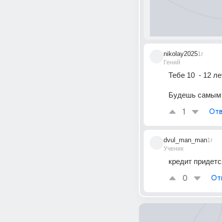
nikolay2025
1г
Гений
Тебе 10  - 12 л
Будешь самым
1
Отв
dvul_man_man
1г
Ученик
кредит придетс
0
От