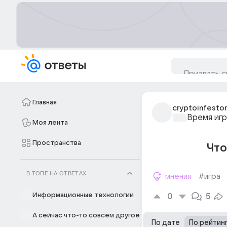
Главная
cryptoinfestor
Время игр
Моя лента
Пространства
Что
В ТОПЕ НА ОТВЕТАХ
мнения
#игра
Информационные технологии
0
5
А сейчас что-то совсем другое
По дате
По рейтин