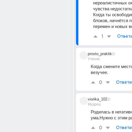
нереалистичных ож
чувства недостатка
Когда ты освободиш
блоков, начнётся п
перемен и новых в
1
Ответ
prosto_praktik
1г
Ученик
Когда смените место
везучее.
0
Ответи
viorika_102
1г
Мудрец
Родилась в негатив
ума.Нужно с этим р
0
Ответи