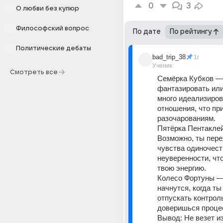
0
3
О любви без купюр
Философский вопрос
По дате
По рейтингу
Политические дебаты
bad_trip_38
1г
Ученик
Смотреть все
Семёрка Кубков — 
фантазировать или
много идеализиров
отношения, что при
разочарованиям. 
Пятёрка Пентаклей
Возможно, ты пере
чувства одиночеств
неуверенности, что
твою энергию. 
Колесо Фортуны —
начнутся, когда ты
отпускать контроль
доверишься процес
Вывод: Не везет из