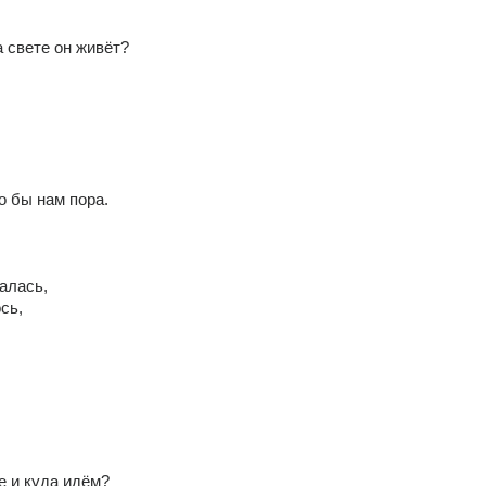
а свете он живёт?
о бы нам пора.
алась,
сь,
е и куда идём?