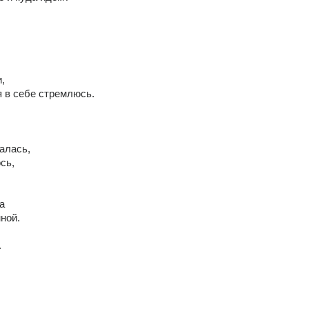
.
,
я в себе стремлюсь.
алась,
сь,
а
ной.
.