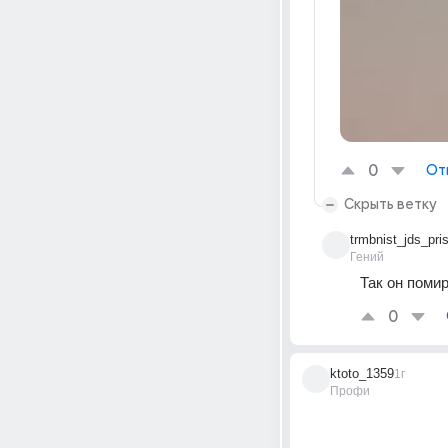
0
От
Скрыть ветку
trmbnist_jds_pris
Гений
Так он помир
0
ktoto_1359
1г
Профи