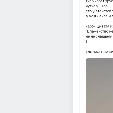
типо хвост тру
чутка уныло
ето у атеистов 
в мозги сибе и
кароч цытата и
"Блаженство не
не не слышали
)
унылость почик