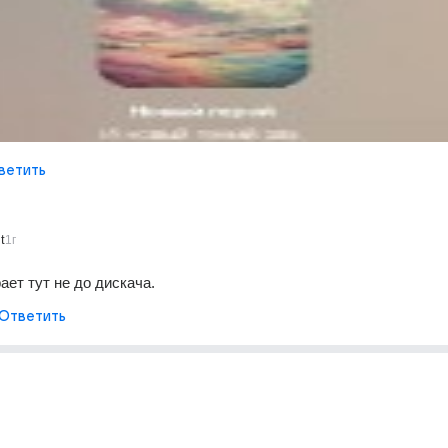
ветить
t
1г
ает тут не до дискача.
Ответить