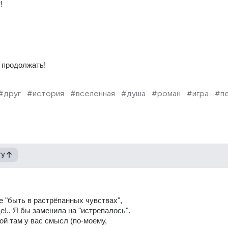
!
 продолжать!
#друг
#история
#вселенная
#душа
#роман
#игра
#п
гу
 "быть в растрёпанных чувствах",
е!.. Я бы заменила на "истрепалось".
кой там у вас смысл (по-моему,