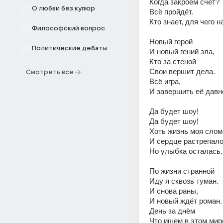
Когда закроем счёт?
О любви без купюр
Всё пройдёт.
Кто знает, для чего н
Философский вопрос
Новый герой
Политические дебаты
И новый гений зла,
Кто за стеной 
Свои вершит дела.
Смотреть все
Всё игра,
И завершить её давн
Да будет шоу!
Да будет шоу!
Хоть жизнь моя слом
И сердце растрепало
Но улыбка осталась.
По жизни странной
Иду я сквозь туман.
И снова раны,
И новый ждёт роман.
День за днём
Что ищем в этом мир