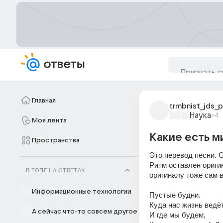
Главная
trmbnist_jds_p
Наука
+4
Моя лента
Какие есть м
Пространства
Это перевод песни. О
Ритм оставлен оригин
В ТОПЕ НА ОТВЕТАХ
оригиналу тоже сам 
Информационные технологии
Пустые будни.
Куда нас жизнь ведёт
А сейчас что-то совсем другое
И где мы будем,