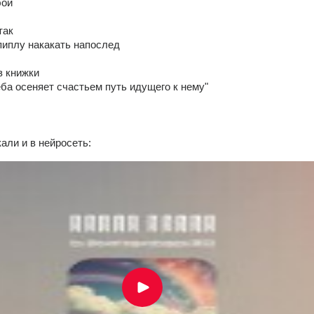
бой
так
 пиплу накакать напослед
з книжки
ба осеняет счастьем путь идущего к нему"
али и в нейросеть: