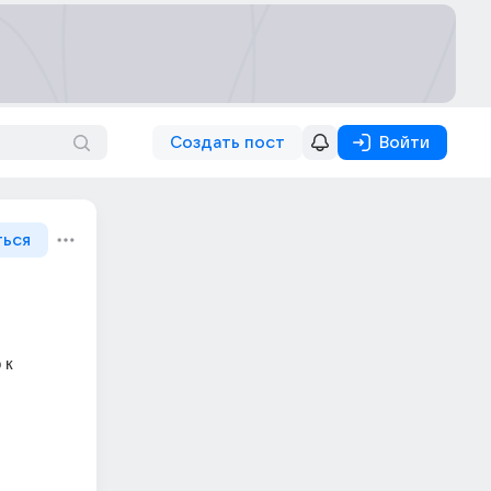
Создать пост
Войти
ться
к 