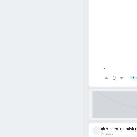
.
0
От
alex_zero_emmisio
Ученик