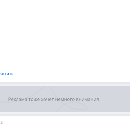
ветить
n
1г