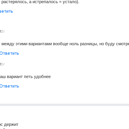
 растерялось, а истрепалось = устало).
ветить
t
1г
 между этими вариантами вообще ноль разницы, но буду смотр
Ответить
t
1г
ваш вариант петь удобнее
Ответить
ос держит