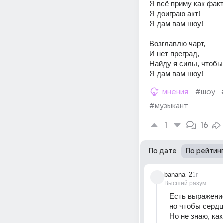
Я всё приму как факт
Я доиграю акт!
Я дам вам шоу!
Возглавлю чарт,
И нет преград,
Найду я силы, чтобы
Я дам вам шоу!
мнения
#шоу
#музыкант
1
16
По дате
По рейтин
banana_2
1г
Высший разум
Есть выражение
но чтобы сердц
Но не знаю, ка