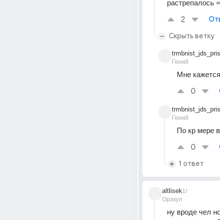
растрепалось =
2
От
Скрыть ветку
trmbnist_jds_pris
Гений
Мне кажется
0
trmbnist_jds_pris
Гений
По кр мере 
0
1 ответ
altlisek
1г
Оракул
ну вроде чел н