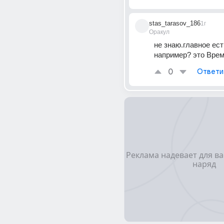
stas_tarasov_186
1г
Оракул
не знаю.главное ест
например? это Врем
0
Ответи