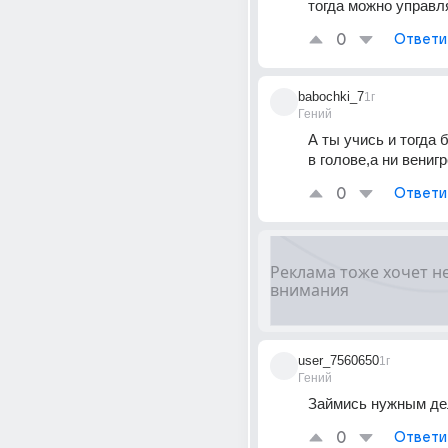
тогда можно управл
0
Ответи
babochki_7
1г
Гений
А ты учись и тогда 
в голове,а ни венигр
0
Ответи
user_7560650
1г
Гений
Займись нужным де
0
Ответи