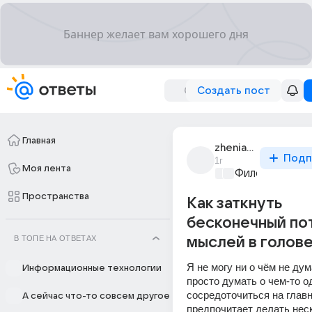
Создать пост
Главная
zhenia_torkk
Подп
1г
Моя лента
Философский 
Пространства
Как заткнуть
бесконечный по
В ТОПЕ НА ОТВЕТАХ
мыслей в голове
Я не могу ни о чём не дум
Информационные технологии
просто думать о чем-то од
сосредоточиться на главн
А сейчас что-то совсем другое
предпочитает делать неск