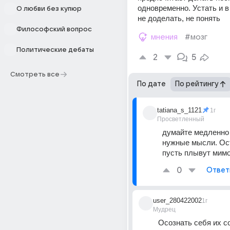
одновременно. Устать и в 
О любви без купюр
не доделать, не понять
Философский вопрос
мнения
#мозг
Политические дебаты
2
5
Смотреть все
По дате
По рейтингу
tatiana_s_1121
1г
Просветленный
думайте медленно 
нужные мысли. Ос
пусть плывут мимо
0
Ответ
user_280422002
1г
Мудрец
Осознать себя их с