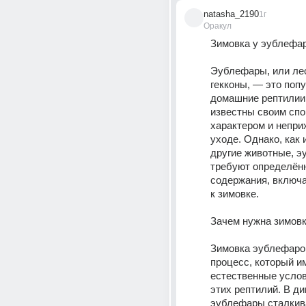
natasha_2190
1г
Оракул
Зимовка у эублефа
Эублефары, или ле
гекконы, — это поп
домашние рептилии.
известны своим спо
характером и непри
уходе. Однако, как 
другие животные, э
требуют определённ
содержания, включа
к зимовке.
Зачем нужна зимов
Зимовка эублефаров
процесс, который им
естественные услов
этих рептилий. В ди
эублефары сталкива