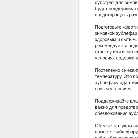
субстрат для зимовк
будет поддерживать
предотвращать разв
Подготовьте животн
зимовкой эублефар 
здоровым и сытым. 
рекомендуется подве
стрессу или изменен
условиях содержан
Постепенно снижайт
температуру. Это по
эублефару адаптиро
новым условиям.
Поддерживайте влаж
важно для предотвр
обезвоживания эуб
Обеспечьте укрытие
поможет эублефару 
себя в безопасност