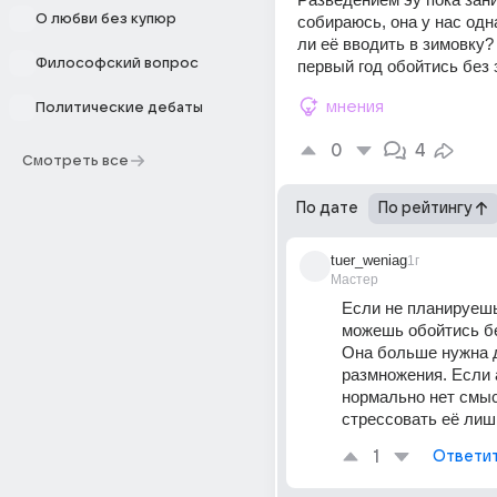
О любви без купюр
собираюсь, она у нас одна
ли её вводить в зимовку?
Философский вопрос
первый год обойтись без
мнения
Политические дебаты
0
4
Смотреть все
По дате
По рейтингу
tuer_weniag
1г
Мастер
Если не планируешь
можешь обойтись бе
Она больше нужна д
размножения. Если а
нормально нет смыс
стрессовать её лиш
1
Ответи