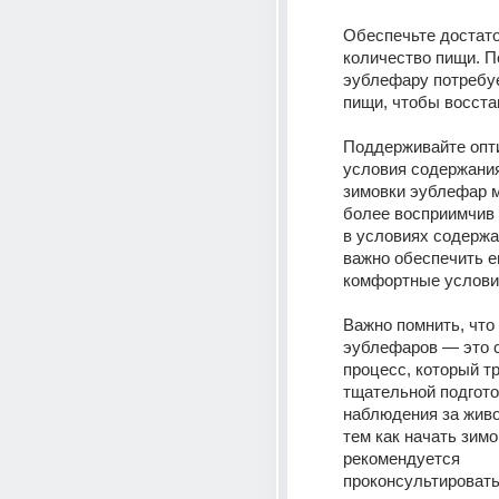
Обеспечьте достато
количество пищи. П
эублефару потребу
пищи, чтобы восста
Поддерживайте опт
условия содержания
зимовки эублефар м
более восприимчив 
в условиях содержа
важно обеспечить е
комфортные услови
Важно помнить, что 
эублефаров — это 
процесс, который тр
тщательной подготов
наблюдения за живо
тем как начать зимов
рекомендуется 
проконсультировать