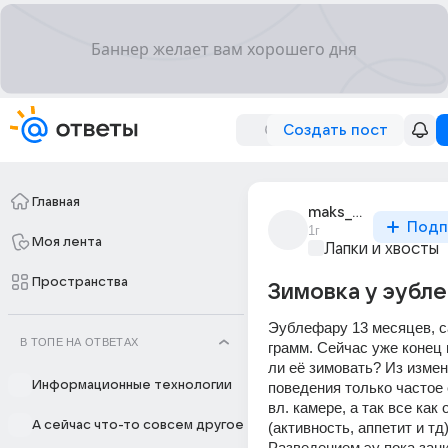
Создать пост
Главная
maks_44956
Подп
1г
Моя лента
Лапки и хвосты
Пространства
Зимовка у эубл
Эублефару 13 месяцев, са
В ТОПЕ НА ОТВЕТАХ
грамм. Сейчас уже конец 
ли её зимовать? Из измен
Информационные технологии
поведения только частое 
вл. камере, а так все как 
А сейчас что-то совсем другое
(активность, аппетит и тд).
Разведением эу пока зани