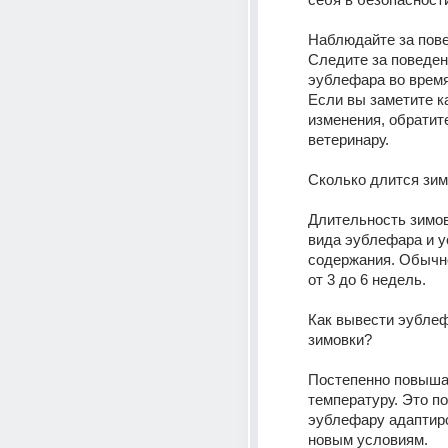
Наблюдайте за пове
Следите за поведен
эублефара во время
Если вы заметите ка
изменения, обратите
ветеринару.
Сколько длится зи
Длительность зимовк
вида эублефара и у
содержания. Обычно
от 3 до 6 недель.
Как вывести эублеф
зимовки?
Постепенно повыша
температуру. Это по
эублефару адаптиро
новым условиям.