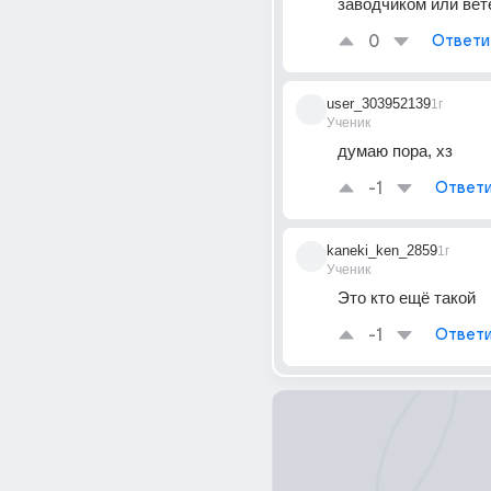
заводчиком или вет
0
Ответи
user_303952139
1г
Ученик
думаю пора, хз
-1
Ответи
kaneki_ken_2859
1г
Ученик
Это кто ещё такой
-1
Ответи