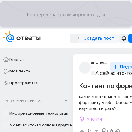
Создать пост
Главная
andrei_olkov_67
Подп
1г
Моя лента
А сейчас что-т
Пространства
Контент по фор
какой контент можно посм
В ТОПЕ НА ОТВЕТАХ
фортнайту чтобы более м
научиться играть?
Информационные технологии
мнения
А сейчас что-то совсем другое
0
6