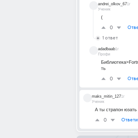
andrei_olkov_67
1г
Ученик
(
0
Отве
1 ответ
adadbaab
1г
Профи
Библиотека>Fortn
ть
0
Отве
maks_mitin_127
1г
Ученик
А ты страпон юзать
0
Ответи