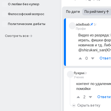
О любви без купюр
По дате
По рейтингу
Философский вопрос
Политические дебаты
adadbaab
1г
Профи
Видео из разряда: 
Смотреть все
играть, фишки форт
новичков и тд. Либо
@shizukani_san(Ю
0
Ответ
flyagaa
1г
Ученик
контент по удалению
помойки
2
Ответи
Скрыть ветку