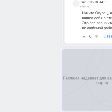
user_311918514
1г
Ученик
Никита Огурец, я 
нашел себя в этих
Это все равно чт
не любимой рабо
0
Отве