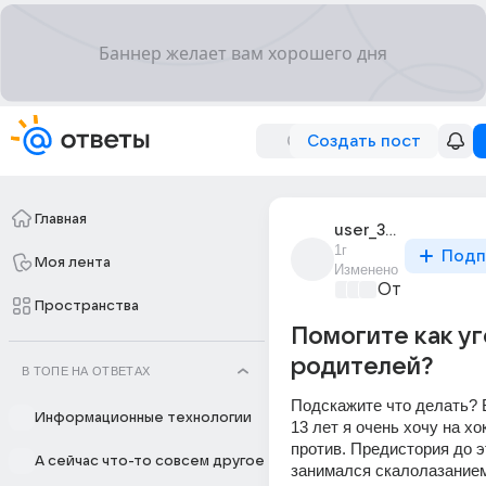
Создать пост
Главная
user_311918514
1г
Подп
Моя лента
Изменено
От колыбели
Пространства
Помогите как у
родителей?
В ТОПЕ НА ОТВЕТАХ
Подскажите что делать? 
Информационные технологии
13 лет я очень хочу на хо
против. Предистория до эт
А сейчас что-то совсем другое
занимался скалолазанием