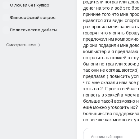
родители потратили довол
О любви без купюр
денег на это и всё это бро
причине того что мне прос
Философский вопрос
нравятся эти виды спорта.
раз просил меня записать 
Политические дебаты
говорят что я опять брошу
предложил им компромисс
др они подарили мне дово
Смотреть все
компьютер и я предлагаю 
потратить на хоккей в слу
бы они не тратили :свои: 
так они не соглашаются:( 
предлагал ( повысить усп
что мне сказали нам все р
хоть на 2. Просто сейчас
попасть в хоккей в моем в
больше такой возможно не
ещё можно уговорить их? *
большинство поддержива
но все же как можно их у
Анонимный опрос