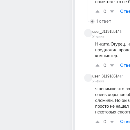
покоятся что не
0
Отве
1 ответ
user_311918514
1г
Ученик
Никита Огурец, но
предложил прода
компьютер.
0
Отве
user_311918514
1г
Ученик
я понимаю что ро
очень хорошое об
сложили. Но быва
просто не нашел 
некоторых спорт
0
Отве