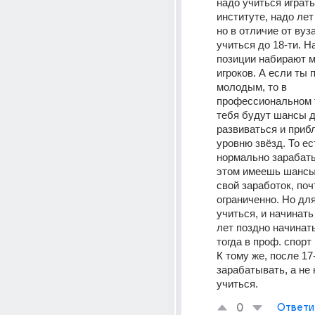
надо учиться играть.
институте, надо лет
но в отличие от вуза
учиться до 18-ти. Н
позиции набирают м
игроков. А если ты п
молодым, то в 
профессиональном т
тебя будут шансы д
развиваться и прибл
уровню звёзд. То ест
нормально зарабаты
этом имеешь шансы
свой заработок, почт
ограниченно. Но для
учиться, и начинать 
лет поздно начинать
тогда в проф. спорт
К тому же, после 17
зарабатывать, а не 
учиться. 
0
Ответи