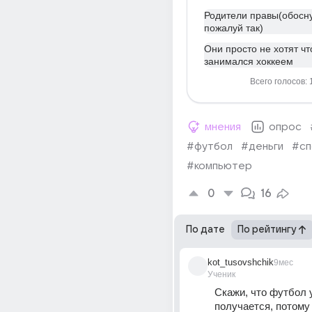
Родители правы(обосн
пожалуй так)
Они просто не хотят чт
занимался хоккеем
Всего голосов: 
мнения
опрос
#футбол
#деньги
#сп
#компьютер
0
16
По дате
По рейтингу
kot_tusovshchik
9мес
Ученик
Скажи, что футбол у
получается, потому 