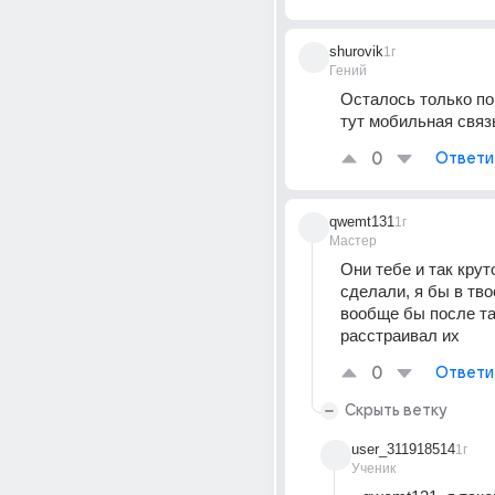
shurovik
1г
Гений
Осталось только пон
тут мобильная связь.
0
Ответи
qwemt131
1г
Мастер
Они тебе и так крут
сделали, я бы в тво
вообще бы после так
расстраивал их
0
Ответи
Скрыть ветку
user_311918514
1г
Ученик