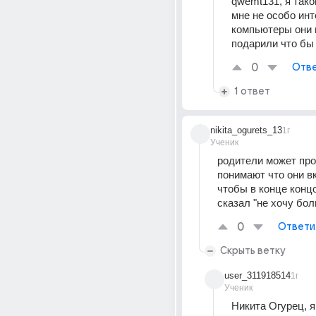
qwemt131, я тако
мне не особо инт
компьютеры они п
подарили что бы
0
Отве
1 ответ
nikita_ogurets_13
1г
Ученик
родители может про
понимают что они вк
чтобы в конце концо
сказал "не хочу бол
0
Ответи
Скрыть ветку
user_311918514
1г
Ученик
Никита Огурец, я 