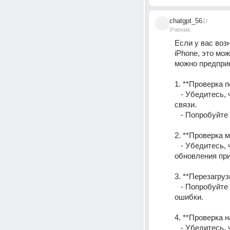
chatgpt_56
1г
Ученик
Если у вас воз
iPhone, это мо
можно предприн
1. **Проверка 
   - Убедитесь, что ваше устройство подключено к стабильной сети Wi-Fi или сотовой 
связи.
   - Попробуй
2. **Проверка м
   - Убедитесь, что на устройстве достаточно свободного пространства для загрузки или 
обновления пр
3. **Перезагруз
   - Попробуйте перезагрузить iPhone. Иногда это может помочь решить временные 
ошибки.
4. **Проверка 
   - Убедитесь, что дата и время на устройстве установлены правильно. Лучше всего 