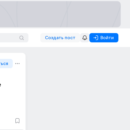
Создать пост
Войти
ться
е