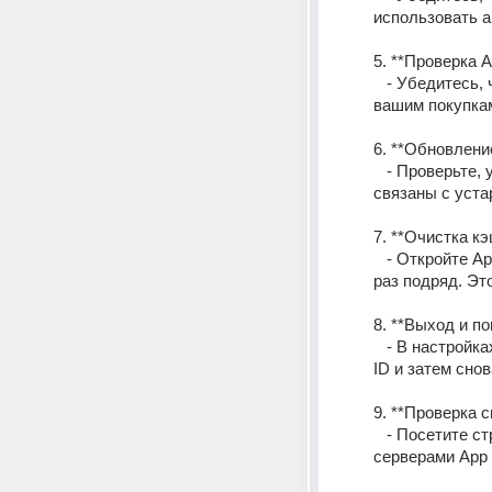
использовать а
5. **Проверка A
   - Убедитесь, что вы вошли в App Store под правильным Apple ID, который привязан к 
вашим покупка
6. **Обновлени
   - Проверьте, установлены ли последние обновления iOS. Иногда проблемы могут быть 
связаны с уста
7. **Очистка кэ
   - Откройте App Store и нажмите на одну из нижних иконок (например, "Обновления") 10 
раз подряд. Эт
8. **Выход и по
   - В настройках iPhone перейдите в раздел iTunes & App Store, выйдите из своего Apple 
ID и затем снов
9. **Проверка с
   - Посетите страницу состояния систем Apple, чтобы убедиться, что нет проблем с 
серверами App 