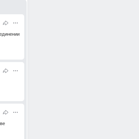
единении 
тве