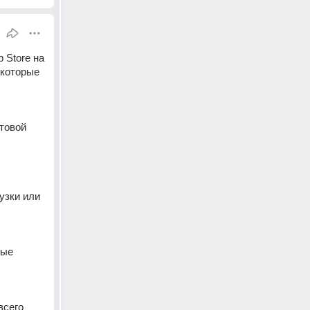
Store на 
которые 