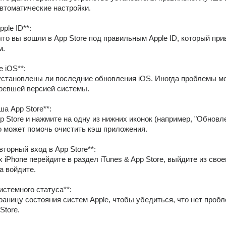
втоматические настройки.
pple ID**:
м.
е iOS**:
ревшей версией системы.
ша App Store**:
о может помочь очистить кэш приложения.
вторный вход в App Store**:
а войдите.
истемного статуса**:
Store.