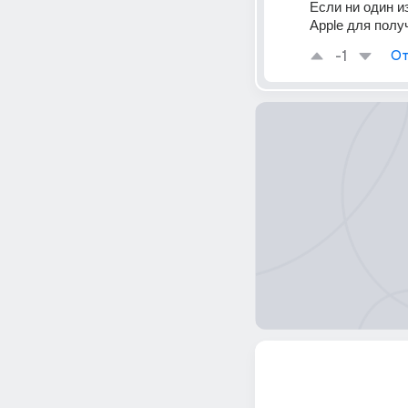
Если ни один и
Apple для полу
-1
От