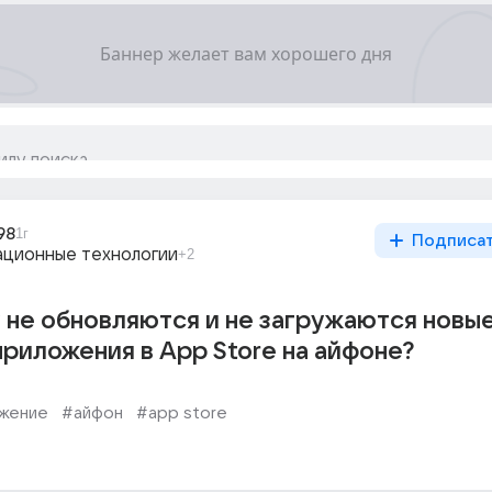
98
1г
Подписа
ционные технологии
+2
 не обновляются и не загружаются новы
приложения в App Store на айфоне?
жение
#айфон
#app store