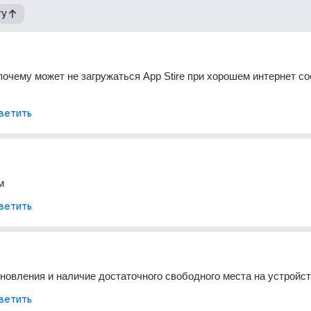
гу
почему может не загружаться App Stire при хорошем интернет со
ветить
м
ветить
новления и наличие достаточного свободного места на устройс
ветить