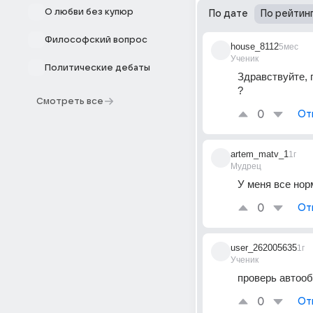
О любви без купюр
По дате
По рейтин
Философский вопрос
house_8112
5мес
Ученик
Политические дебаты
Здравствуйте, 
?
Смотреть все
0
От
artem_matv_1
1г
Мудрец
У меня все нор
0
От
user_262005635
1г
Ученик
проверь автооб
0
От