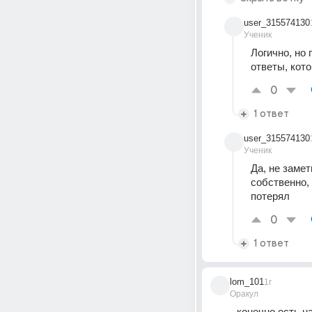
user_315574130
Ученик
Логично, но
ответы, кот
0
1 ответ
user_315574130
Ученик
Да, не замет
собственно, 
потерял
0
1 ответ
lom_101
1г
Оракул
конечно есть н