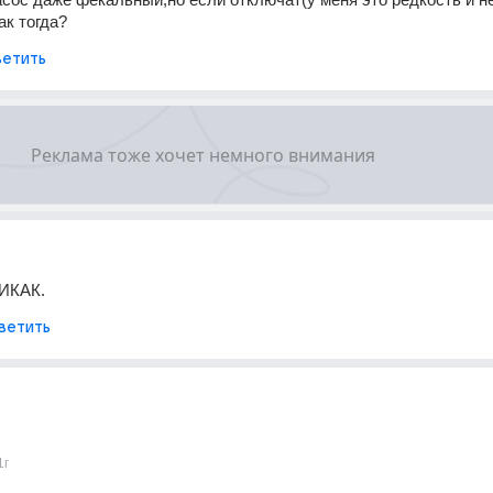
как тогда?
етить
НИКАК.
ветить
1г