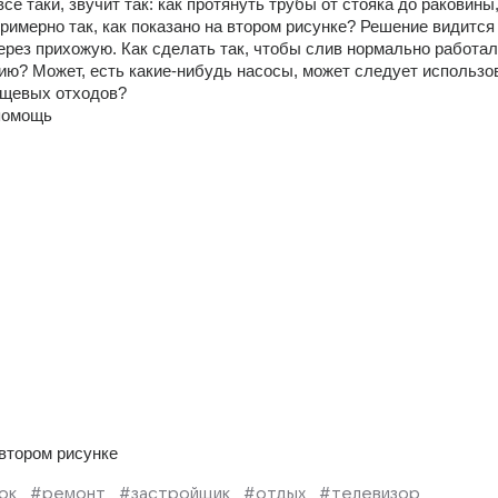
се таки, звучит так: как протянуть трубы от стояка до раковины,
имерно так, как показано на втором рисунке? Решение видится в
рез прихожую. Как сделать так, чтобы слив нормально работал,
ию? Может, есть какие-нибудь насосы, может следует использов
ищевых отходов? 
 помощь
а втором рисунке
ок
#ремонт
#застройщик
#отдых
#телевизор