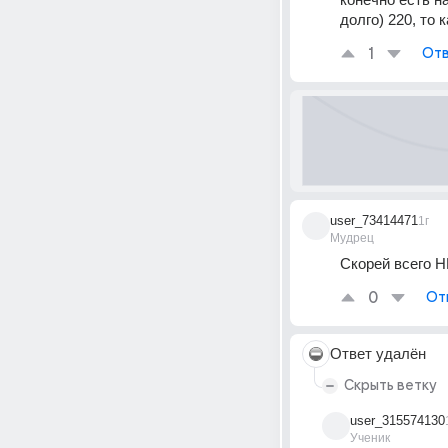
долго) 220, то 
1
Отв
user_73414471
1г
Мудрец
Скорей всего 
0
От
Ответ удалён
Скрыть ветку
user_315574130
Ученик