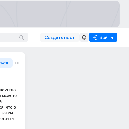
Создать пост
Войти
ться
немного 
 можете 
 
, что в 
 каким-
отечки. 