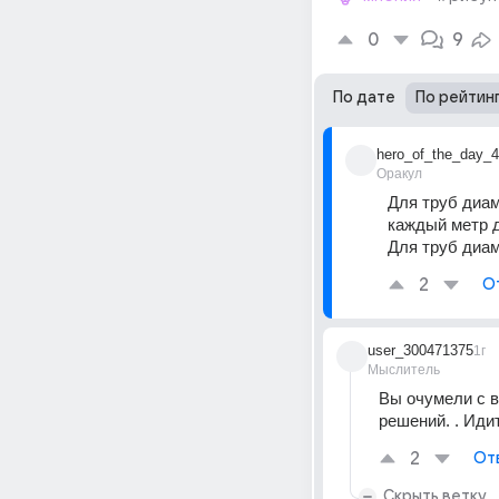
0
9
По дате
По рейтин
hero_of_the_day_4
Оракул
Для труб диам
каждый метр 
Для труб диам
2
О
user_300471375
1г
Мыслитель
Вы очумели с в
решений. . Иди
2
От
Скрыть ветку