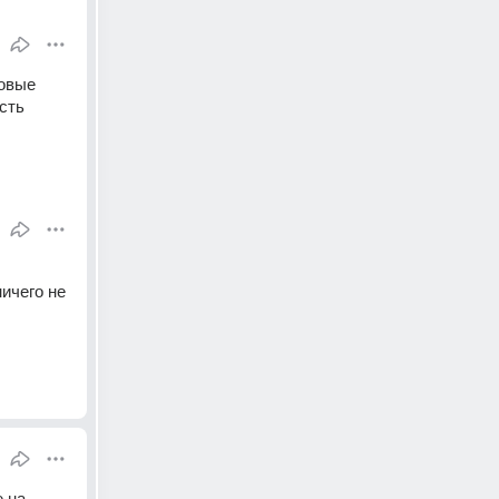
овые 
сть
ичего не 
 на 