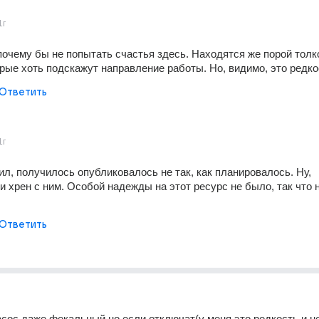
1г
 почему бы не попытать счастья здесь. Находятся же порой толк
орые хоть подскажут направление работы. Но, видимо, это редко
Ответить
1г
ил, получилось опубликовалось не так, как планировалось. Ну, 
и хрен с ним. Особой надежды на этот ресурс не было, так что н
Ответить
асос даже фекальный,но если отключат(у меня это редкость и не