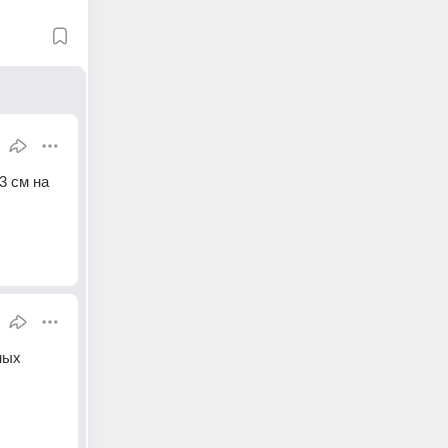
 см на 
ых 