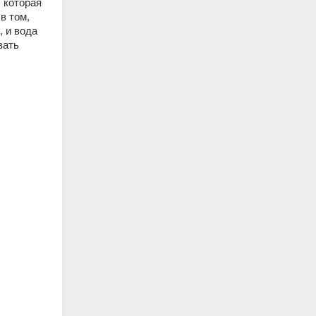
 которая 
 том, 
 и вода 
ать 