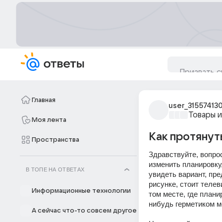
Главная
user_31557413
Товары 
Моя лента
Как протянут
Пространства
Здравствуйте, вопро
изменить планировку
В ТОПЕ НА ОТВЕТАХ
увидеть вариант, пре
рисунке, стоит телев
Информационные технологии
том месте, где план
нибудь герметиком ме
А сейчас что-то совсем другое