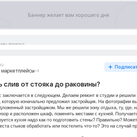
0
1г
Подписа
и маркетплейсы
+4
ь слив от стояка до раковины?
с заключается в следующем. Делаем ремонт в студии и решили 
, которую изначально предложил застройщик. На фотографии вы
дложенный застройщиком. Мы же решили зону отдыха, ту, где, на
изор и расположен шкаф, поменять местами с кухней. Получается
ируется кухня надо как-то подготовить стены? Правильно? Может
ста стыков обработать или постелить что-то? Это на случай пр