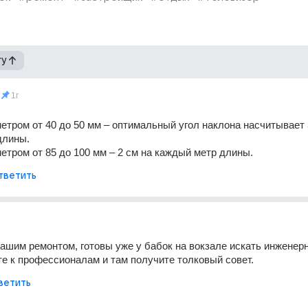
гу
1г
етром от 40 до 50 мм – оптимальный угол наклона насчитывает 3
длины. 
етром от 85 до 100 мм – 2 см на каждый метр длины.
тветить
ашим ремонтом, готовы уже у бабок на вокзале искать инженерн
те к профессионалам и там получите толковый совет.
ветить