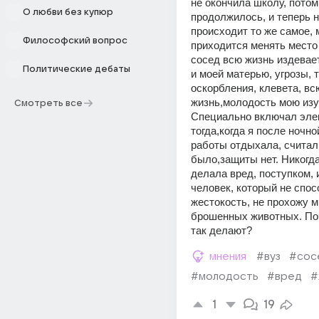
не окончила школу, потом 
О любви без купюр
продолжилось, и теперь на
происходит то же самое, м
Философский вопрос
приходится менять место 
сосед всю жизнь издевает
Политические дебаты
и моей матерью, угрозы, т
оскорбления, клевета, всю
жизнь,молодость мою изув
Смотреть все
Специально включал элек
тогда,когда я после ночно
работы отдыхала, считал 
было,защиты нет. Никогда
делала вред, поступком, и
человек, который не спосо
жестокость, не прохожу м
брошенных животных. Поч
так делают?
мнения
#вуз
#сос
#молодость
#вред
#
1
19