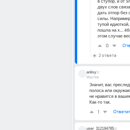
в ступор, и от з
двух слов связа
дать отпор без 
силы. Например,
тупой идиоткой,
пошла на х... ёбн
этом случае ве
0
Отв
2 ответа
anlisy
1г
Мастер
Значит, вас преслед
полоса или окружаю
не нравится в вашем
Как-то так.
1
Ответи
user_312194785
1г