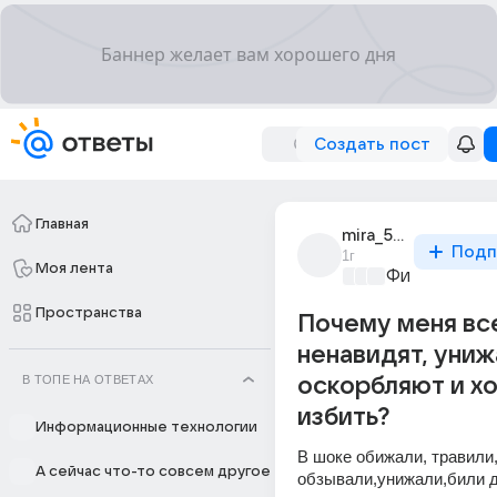
Создать пост
Главная
mira_5757
Подп
1г
Моя лента
Философски
Пространства
Почему меня вс
ненавидят, униж
В ТОПЕ НА ОТВЕТАХ
оскорбляют и х
избить?
Информационные технологии
В шоке обижали, травили,
А сейчас что-то совсем другое
обзывали,унижали,били до 