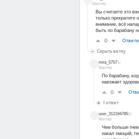
Мастер
Вы считаете это важ
только прекратите 
внимание, всё нала
быть по барабану на
0
Ответи
Скрыть ветку
mira_5757
1г
Мастер
По барабану, когд
наезжает здоров
0
Отве
1 ответ
user_312194785
1г
Мастер
Чем больше гнев
накал эмоций, те