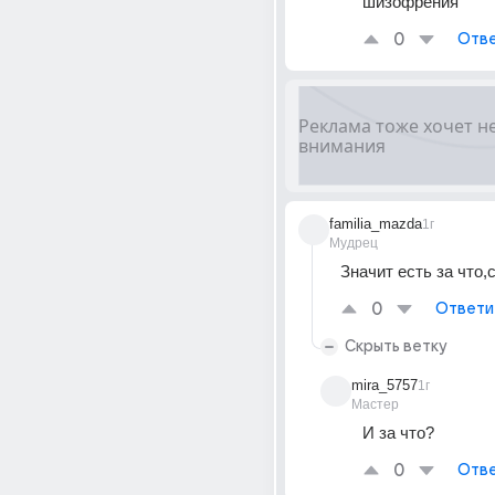
шизофрения
0
Отве
familia_mazda
1г
Мудрец
Значит есть за что,
0
Ответи
Скрыть ветку
mira_5757
1г
Мастер
И за что?
0
Отве