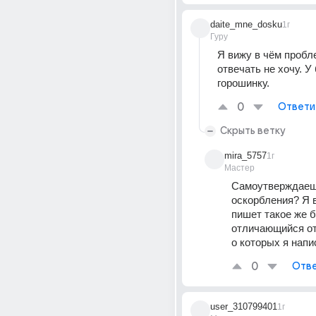
daite_mne_dosku
1г
Гуру
Я вижу в чём пробле
отвечать не хочу. У 
горошинку.
0
Ответи
Скрыть ветку
mira_5757
1г
Мастер
Самоутверждаешь
оскорбления? Я в
пишет такое же б
отличающийся от 
о которых я напи
0
Отве
user_310799401
1г