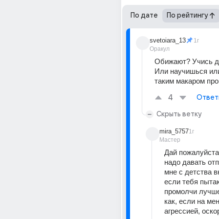
По дате
По рейтингу
svetoiara_13
1г
Оракул
Обижают? Учись да
Или научишься или
таким макаром пр
4
Ответ
Скрыть ветку
mira_5757
1г
Мастер
Дай пожалуйста 
надо давать отп
мне с детства в
если тебя пыта
промолчи лучше.
как, если на мен
агрессией, оско