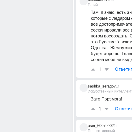
Гений
Там, я знаю, есть эн
которые с ледаром 
все достопримечате
сосканировали всё в
потом воссоздать. О
это Русские "с изюми
Одесса - Жемчужина
будет хорошо. Главн
со дна моря не выд
1
Ответи
sashka_seragov
1г
Искусственный интеллект
Зато Пэрэмога!
1
Ответи
user_60079902
1г
Просветленный