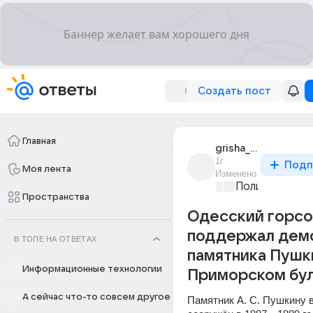
Создать пост
Главная
grisha_377
1г
Подп
Моя лента
Изменено
Политические
Пространства
Одесский горсо
поддержал дем
В ТОПЕ НА ОТВЕТАХ
памятника Пушк
Информационные технологии
Приморском бул
А сейчас что-то совсем другое
Памятник А. С. Пушкину в