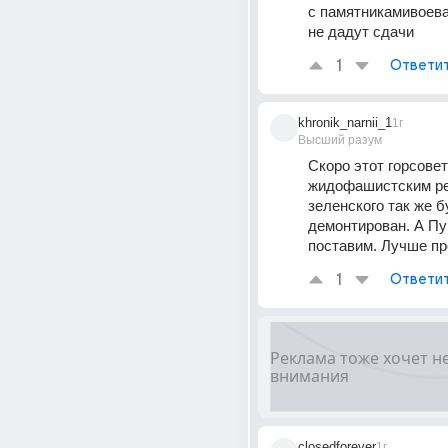
с памятникамивоеват
не дадут сдачи
1
Ответи
khronik_narnii_1
1г
Высший разум
Скоро этот горсовет
жидофашистским ре
зеленского так же б
демонтирован. А Пу
поставим. Лучше пр
1
Ответи
closedforever
1г