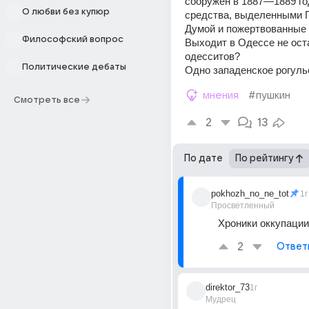
сооружён в 1887—1889 год
О любви без купюр
средства, выделенными Г
Думой и пожертвованные 
Философский вопрос
Выходит в Одессе не ост
одесситов?
Политические дебаты
Одно западенское рогуль
мнения
#пушкин
Смотреть все
2
13
По дате
По рейтингу
pokhozh_no_ne_tot
1г
Просветленный
Хроники оккупации
2
Ответ
direktor_73
1г
Мудрец