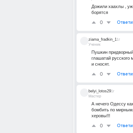
Дожили хаахлы , уже
борятся
0
Ответи
ziama_fradkin_1
1г
Ученик
Пушкин придворный 
глашатай русского м
и сносят.
0
Ответи
belyi_lotos29
1г
Мастер
А нечего Одессу ка
бомбить по мирным,
херовы!!!
0
Ответи