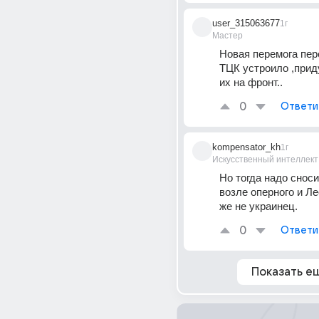
user_315063677
1г
Мастер
Новая перемога пер
ТЦК устроило ,приду
их на фронт..
0
Ответи
kompensator_kh
1г
Искусственный интеллект
Но тогда надо сноси
возле оперного и Ле
же не украинец.
0
Ответи
Показать е