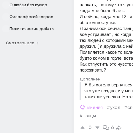
плакать,  потому что я уш
О любви без купюр
когда мне было 6 лет..
И сейчас, когда мне 12 , 
Философский вопрос
об этом поступке..
Я занимаюсь сейчас танца
Политические дебаты
все устраивает , но когда
тех людей с которыми зани
Смотреть все
дружил, ( я дружила с ней
Появляется какое то волне
будто комом в горле  встае
Как отпустить это чувство,
переживать?
Дополнен
Я бы хотела вернуться,
что уже поздно, и у мен
таких же успехов. Но 
мнения
#уход
#сп
#танцы
0
6