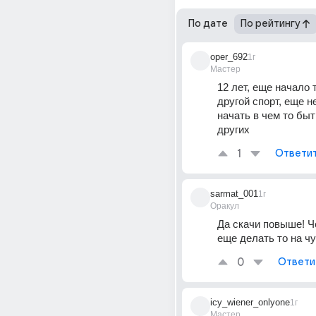
По дате
По рейтингу
oper_692
1г
Мастер
12 лет, еще начало т
другой спорт, еще не
начать в чем то быт
других
1
Ответи
sarmat_001
1г
Оракул
Да скачи повыше! Че
еще делать то на чу
0
Ответи
icy_wiener_onlyone
1г
Мастер