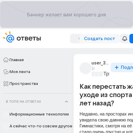
Создать пост
Главная
user_309061862
Подп
1г
Моя лента
Трушный сп
Пространства
Как перестать ж
уходе из спорта
В ТОПЕ НА ОТВЕТАХ
лет назад?
Недавно, на просторах инт
Информационные технологии
увидела свою давнюю подр
Гимнастики, смотря на еë 
А сейчас что-то совсем другое
стало очень грустно и хот