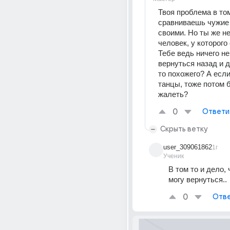
Твоя проблема в том
сравниваешь чужие 
своими. Но ты же не 
человек, у которого 
Тебе ведь ничего не
вернуться назад и д
то похожего? А если
танцы, тоже потом 
жалеть?
0
Ответи
Скрыть ветку
user_309061862
1г
Ученик
В том то и дело, 
могу вернуться..
0
Отве