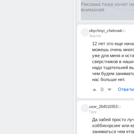
obychnyi_chelvoek
1г
Знаток
12 лет это еще нача
можешь очень многое
уже для меня и ост
сверстников в наши 
надо тщательней вы
чем будем занимать
нас больше нет.
0
Ответи
user_264510353
1г
Гуру
Да забей просто луч
хоббихорсинг или к
заниматься чем ето