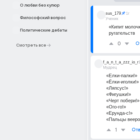
О любви без купюр
sus_179
1г
Философский вопрос
Ученик
«Кипит молочк
Политические дебаты
ругательств
0
О
Смотреть все
f_a_n_t_a_zzz_io_r
Мудрец
«Елки-палки!» 
«Ёлки-иголки!» 
«Ляпсус!» 
«Фигушки!» 
«Черт побери!»
«Ого-го!» 
«Ерунда-с!» 
«Пальцы веером!
1
Отв