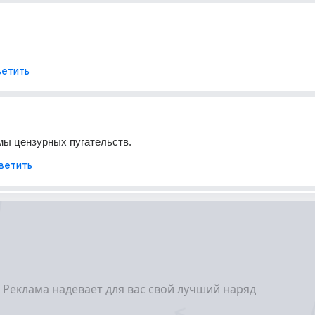
етить
змы цензурных пугательств.
ветить