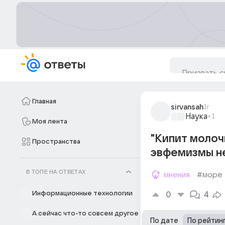
Главная
sirvansah
1г
Наука
+1
Моя лента
"Кипит молочк
Пространства
эвфемизмы н
В ТОПЕ НА ОТВЕТАХ
мнения
#море
Информационные технологии
0
4
А сейчас что-то совсем другое
По дате
По рейтин