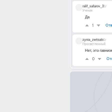
ralif_safarov_3
1г
Ученик
Да
1
Отв
zynia_zertsalo
1г
Просветленный
Нет, это гавни
0
От