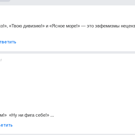
о!», «Твою дивизию!» и «Ясное море!» — это эвфемизмы неценз
тветить
1г
 
»  «Ну ни фига себе!» ...
етить