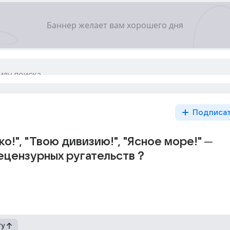
Подписа
о!", "Твою дивизию!", "Ясное море!" ─
ецензурных ругательств？
гу