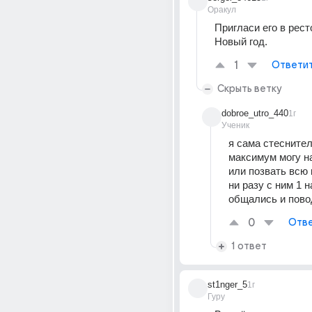
Оракул
Пригласи его в ресто
Новый год.
1
Ответи
Скрыть ветку
dobroe_utro_440
1г
Ученик
я сама стеснител
максимум могу на
или позвать всю 
ни разу с ним 1 на
общались и пово
0
Отве
1 ответ
st1nger_5
1г
Гуру