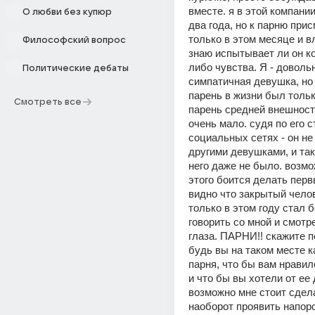
вместе. я в этой компании
О любви без купюр
два года, но к парню прис
только в этом месяце и в
Философский вопрос
знаю испытывает ли он ко
либо чувства. Я - довольн
Политические дебаты
симпатичная девушка, но 
парень в жизни был только
Смотреть все
парень средней внешности
очень мало. судя по его с
социальных сетях - он не
другими девушками, и так
него даже не было. возмож
этого боится делать первы
видно что закрытый челов
только в этом году стал б
говорить со мной и смотре
глаза. ПАРНИ!! скажите п
будь вы на таком месте ка
парня, что бы вам нравил
и что бы вы хотели от ее 
возможно мне стоит сдела
наоборот проявить напорс