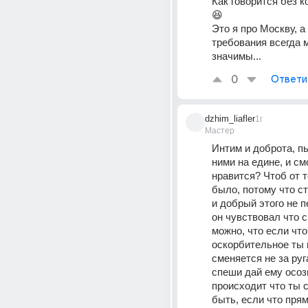
Как говорится без 
😆
Это я про Москву, а
требования всегда 
значимы...
0
Ответи
dzhim_liafler
1г
Мастер
Интим и доброта, пы
ними на едине, и смо
нравится? Чтоб от т
было, потому что с
и добрый этого не пе
он чувствовал что с
можно, что если что 
оскорбительное ты н
сменяется не за руг
спеши дай ему осозн
происходит что ты с
быть, если что прям