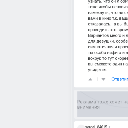
узнать, что он любит
тоже якобы ненавяз
намекнуть, что не с
вами в кино т.к. ваш
отказалась,  а вы бы
проводить это врем
Вариантов много и 
для девушки, особе
симпатичная и проси
ты особо нифига и н
вокруг, то тут скорее
вы сможете один на 
увидется.
1
Ответи
sergei_84615
1г