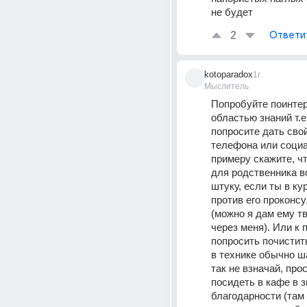
не будет
2
Ответи
kotoparadox
1г
Мыслитель
Попробуйте поинтер
областью знаний т.е.
попросите дать свой
телефона или социал
примеру скажите, чт
для родственника во
штуку, если ты в кур
против его проконсу
(можно я дам ему тв
через меня). Или к 
попросить почистить
в технике обычно ша
так не взначай, прос
посидеть в кафе в зн
благодарности (там 