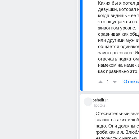
Каких бы я хотел д
девушки, которая н
когда видишь - её т
это ощущается на к
животном уровне, 
сравнивая как общ
или другими мужчи
общается одинаково
заинтересована. И
отвечать подкатом 
намеком на намек и
как правильно это 
1
Ответ
behelit
1г
Профи
Стеснительный значи
значит в таких влюб
надо. Они должны с
гроба как и я. Влюбл
напористых наглых 