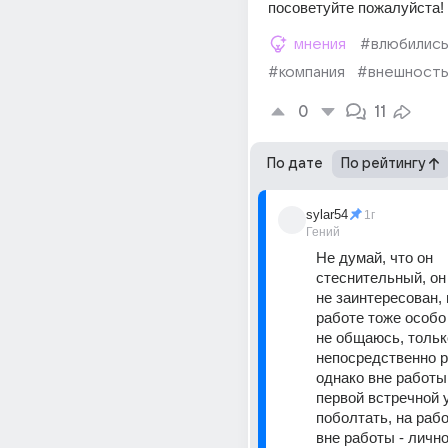
посоветуйте пожалуйста!
мнения
#влюбилис
#компания
#внешност
0
11
По дате
По рейтингу
sylar54
1г
Гений
Не думай, что он 
стеснительный, он
не заинтересован, 
работе тоже особо
не общаюсь, только
непосредственно р
однако вне работы -
первой встречной 
поболтать, на работ
вне работы - лично