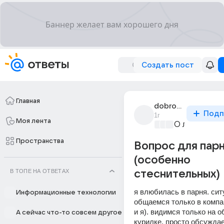
Создать пост
Главная
dobroe_utro_440
Подп
1г
Моя лента
О любви без
Пространства
Вопрос для пар
(особенно
В ТОПЕ НА ОТВЕТАХ
стеснительных)
я влюбилась в парня. сит
Информационные технологии
общаемся только в компан
и я). видимся только на о
А сейчас что-то совсем другое
курилке, просто обсуждаем