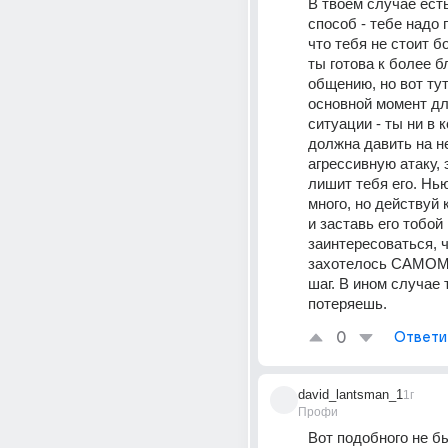
В твоём случае есть
способ - тебе надо п
что тебя не стоит бо
ты готова к более б
общению, но вот тут
основной момент для
ситуации - ты ни в к
должна давить на не
агрессивную атаку, э
лишит тебя его. Нью
много, но действуй 
и заставь его тобой 
заинтересоваться, ч
захотелось САМОМУ
шаг. В ином случае т
потеряешь.
0
Ответи
david_lantsman_1
1г
Профи
Вот подобного не б