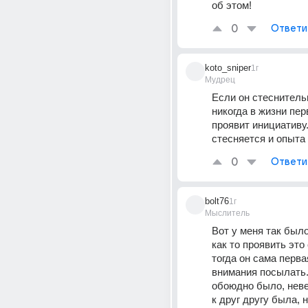
об этом!
0
Ответи
koto_sniper
1г
Мудрец
Если он стеснительн
никогда в жизни пер
проявит инициативу.
стесняется и опыта 
0
Ответи
bolt76
1г
Мыслитель
Вот у меня так было
как то проявить это
тогда он сама перва
внимания посылать. 
обоюдно было, неве
к друг другу была, 