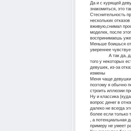
Да и с курящей дев
знакомиться, это так
Стеснительность пр
нескольких отказов 
вживую,снимал прос
моделек, после этог
воспринимаешь уже
Меньше боишься отк
увереннее чувству
                А так да, даже более 
того у некоторых ес
девушек, из-за отказ
измены
Меня чаще девушки 
поэтому я обычно п
строить иллюзии пр
Ну и классика (куда 
вопрос денег в отно
далеко не всегда это
более если только 
, а потенциальная д
примеру не умеет ра