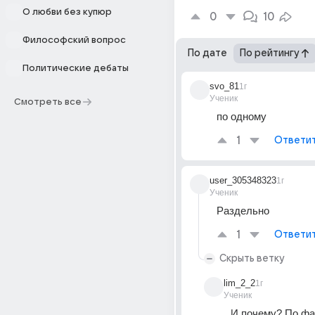
О любви без купюр
0
10
Философский вопрос
По дате
По рейтингу
Политические дебаты
svo_81
1г
Ученик
Смотреть все
по одному
1
Ответи
user_305348323
1г
Ученик
Раздельно
1
Ответи
Скрыть ветку
lim_2_2
1г
Ученик
И почему? По фак