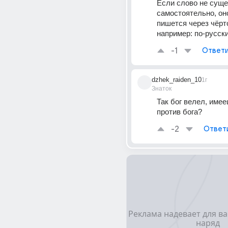
Если слово не суще
самостоятельно, он
пишется через чёрто
например: по-русски
-1
Ответи
dzhek_raiden_10
1г
Знаток
Так бог велел, имееш
против бога?
-2
Ответ