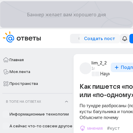
Создать пост
Главная
lim_2_2
Подп
1г
Моя лента
Наука
+1
Пространства
Как пишется «п
или «по-одному
В ТОПЕ НА ОТВЕТАХ
По тундре разбросаны (по
кусты багульника и толок
Информационные технологии
Объясните почему
А сейчас что-то совсем другое
мнения
#куст