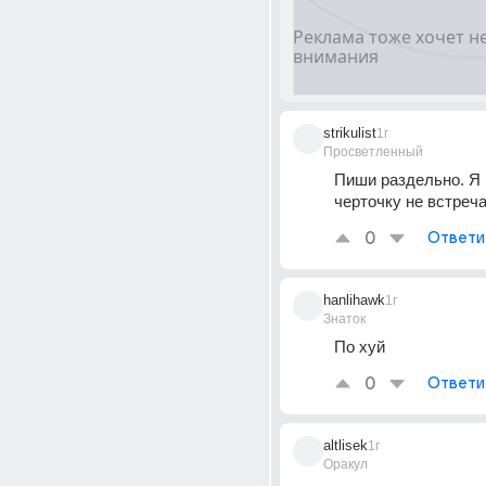
strikulist
1г
Просветленный
Пиши раздельно. Я ,
черточку не встреча
0
Ответи
hanlihawk
1г
Знаток
По xyй
0
Ответи
altlisek
1г
Оракул