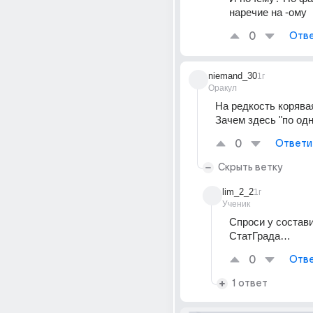
наречие на -ому
0
Отве
niemand_30
1г
Оракул
На редкость корявая
Зачем здесь "по од
0
Ответи
Скрыть ветку
lim_2_2
1г
Ученик
Спроси у состави
СтатГрада…
0
Отве
1 ответ