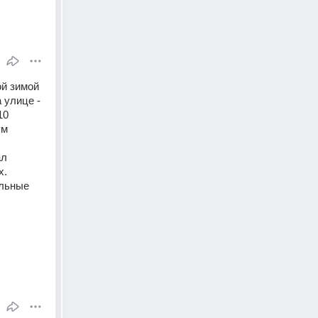
й зимой 
улице - 
0 
м 
л 
. 
льные 