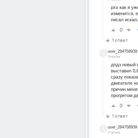
рхх как я уж
изменится, 
писал искал,
0
1 ответ
user_284758939
Ученик
дпдз новый в
выставил 0,6
сразу показа
двигателе на
причин меня
прогретом дв
0
1 ответ
user_284758939
Ученик