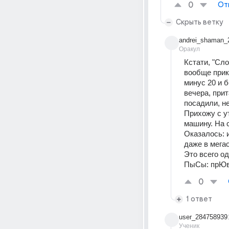
0
От
Скрыть ветку
andrei_shaman_
Оракул
Кстати, "Сло
вообще прико
минус 20 и б
вечера, прит
посадили, н
Прихожу с ут
машину. На с
Оказалось: и
даже в мега
Это всего од
ПыСы: прЮв
0
1 ответ
user_284758939
Ученик