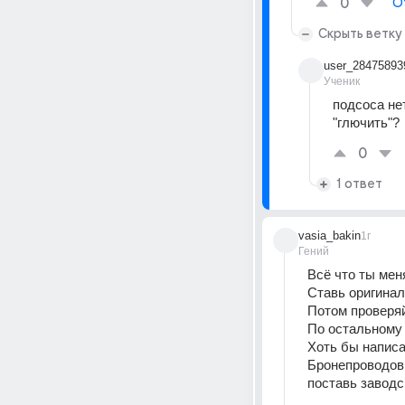
0
О
Скрыть ветку
user_28475893
Ученик
подсоса не
"глючить"?
0
1 ответ
vasia_bakin
1г
Гений
Всё что ты мен
Ставь оригинал
Потом проверяй
По остальному 
Хоть бы написа
Бронепроводов 
поставь завод