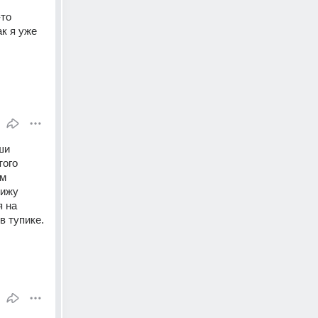
то 
 я уже 
и 
ого 
м 
ижу 
 на 
в тупике.