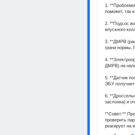
1. **Проблемо
поможет, так 
2. **Подсос в
впускного кол
3. **ДМРВ (ра
грани нормы. 
4. **Электроп
ДМРВ) на нали
5. **Датчик п
ЭБУ получает 
6. **Дроссель
заслонка) и о
**Совет:** Пр
проверить пар
реагирует на 