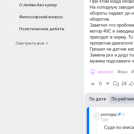
При этом когда оборо
О любви без купюр
На холодную заводит
обороты падают до но
Философский вопрос
оборотов. 
Заметил что проблем
Политические дебаты
мотор 40С и заводиш
приходят в норму. То 
прогретом двигателе 
Смотреть все
Грешил на датчик кис
Замена рхх и дпдз то
мужики подскажите ч
мнения
#ваз
#
0
24
По дате
По рейтин
pomogay
1г
Гуру
Судя по описа