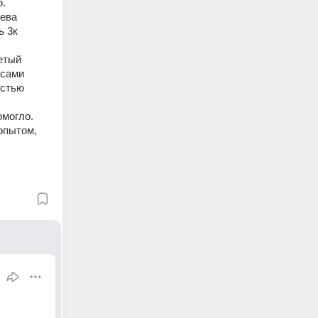
. 
ева 
 3к 
тый 
сами 
стью 
омогло.
опытом, 