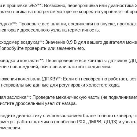
й в прошивке ЭБУ**: Возможно, перепрошивка или диагностика 
как его логика на прогретом моторе не корректно управляет оборо
оздуха**: Проверьте все шланги, соединения на впуске, прокладки
лектора и дроссельного узла на герметичность. 
сходомер воздуха)**: Значение 0,9 В для вашего двигателя може
Попробуйте проверить или заменить его. 
роводка и контакты**: Перепроверьте все контакты датчиков (ДПД
чие повреждений, окислов или плохого соединения. 
оложения коленвала (ДПКВ)**: Если он некорректно работает, воз
неправильные данные для регулировки холостого хода. 
ная заслонка**: Проверьте механическую часть (не подклинивает
чистите дроссельный узел от нагара. 
оведите диагностику с использованием более точного сканера, ч
аметры работы датчиков (особенно РХХ, ДМРВ, ДПДЗ) и узнать,
изменения.