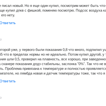
е писал новый. Но я еще один купил, посмотрим может быть что-
еще купил дпкв с фишкой, поменяю посмотрю. Подсос воздуха как
 его нету.
Ответить
1г
торой уже, у первого были показания 0,8 что много, подпилил уш
5 что в пределах нормы но не идеально. Потом купил другой, у т
ния шли 0,5, проверил на плавность, все хорошо, при заведенно
 сканере показания дпдз стабильны, заслонка "0%". Так что не в
ть. Проблема привязана к температуре и полностью проявляется
игателе, но лямбда новая и датчик температуры тоже, так что я 
Ответить
1г