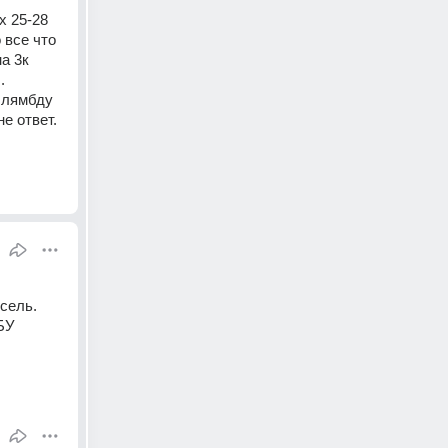
 25-28 
все что 
а 3к 
 
 лямбду 
е ответ.
сель.
БУ