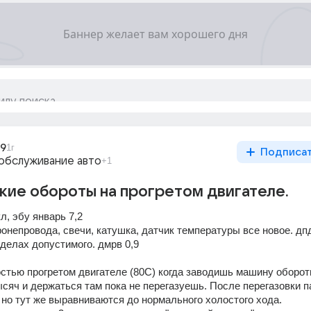
39
1г
Подписа
обслуживание авто
+1
окие обороты на прогретом двигателе.
л, эбу январь 7,2 
ронепровода, свечи, катушка, датчик температуры все новое. дпд
еделах допустимого. дмрв 0,9
стью прогретом двигателе (80С) когда заводишь машину оборот
сяч и держаться там пока не перегазуешь. После перегазовки па
 но тут же выравниваются до нормального холостого хода. 