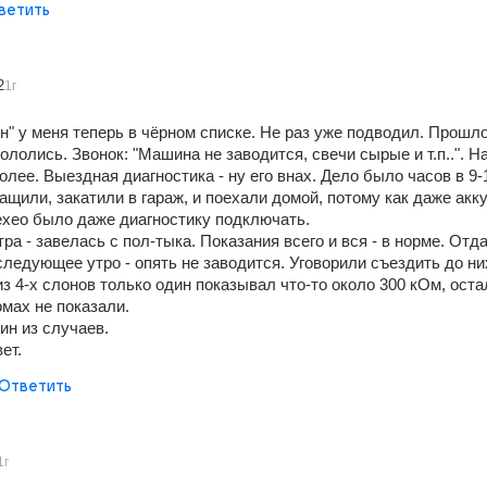
ветить
2
1г
н" у меня теперь в чёрном списке. Не раз уже подводил. Прошло
лолись. Звонок: "Машина не заводится, свечи сырые и т.п..". На 
олее. Выездная диагностика - ну его внах. Дело было часов в 9-1
ащили, закатили в гараж, и поехали домой, потому как даже акку
ехео было даже диагностику подключать.
ра - завелась с пол-тыка. Показания всего и вся - в норме. Отда
ледующее утро - опять не заводится. Уговорили съездить до них
з 4-х слонов только один показывал что-то около 300 кОм, оста
омах не показали.
ин из случаев.
ет.
Ответить
1г