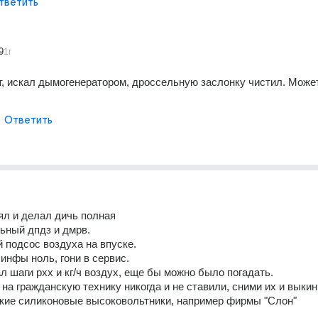
тветить
9
1г
т, искал дымогенератором, дроссельную заслонку чистил. Может
Ответить
ял и делал дичь полная 
ьный дпдз и дмрв.
 подсос воздуха на впуске.
инфы ноль, гони в сервис.
л шаги рхх и кг/ч воздух, еще бы можно было погадать.
на гражданскую технику никогда и не ставили, сними их и выкинь
ские силиконовые высоковольтники, например фирмы "Слон"