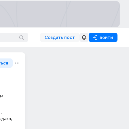
Создать пост
Войти
ться
з 
ы 
дают, 