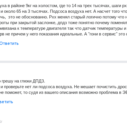
ха в районе 9кг на холостом, где то 14 на трех тысячах, шаги рхх
и около 65 на 3 тысячах. Подсоса воздуха нет. А насчет того что 
ичь,  это не обоснованно. Рхх менял старый логично потому что н
роты при закрытой заслонке, дпдз тоже понятно почему поменял.
ивязана к температуре двигателя так что датчик температуры и
в не причем у него показания идеальные. А "гони в сервис" это н
Ответить
 грешу на глюки ДПДЗ.
и проверьте нет ли подсоса воздуха. Не мешает почистить дрос
не поможет, то судя из вашего описания возможно проблема в Э
ветить
1г