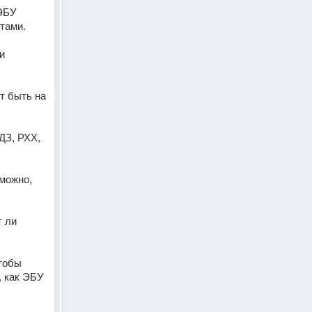
ЭБУ 
тами. 
 
т быть на 
З, РХХ, 
можно, 
 ли 
тобы 
 как ЭБУ 