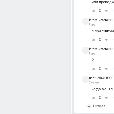
или проводк
0
letniy_veterok
1г
Гуру
а при сняти
0
letniy_veterok
1г
Гуру
?
0
user_284758939
Ученик
когда менял
0
1 ответ