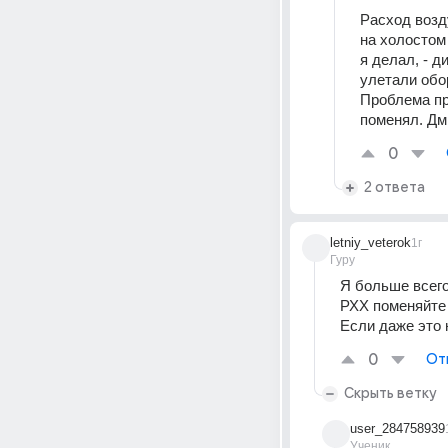
Расход возду
на холостом 
я делал, - д
улетали обо
Проблема пр
поменял. Дмр
0
2 ответа
letniy_veterok
1г
Гуру
Я больше всего
РХХ поменяйте 
Если даже это 
0
От
Скрыть ветку
user_284758939
Ученик