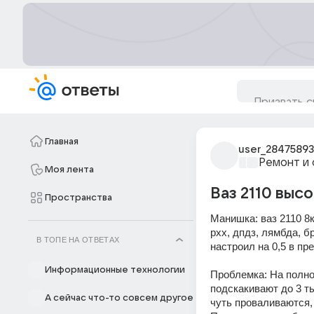
Главная
user_2847589
Ремонт и 
Моя лента
Ваз 2110 выс
Пространства
Манишка: ваз 2110 8к
рхх, дпдз, лямбда, б
В ТОПЕ НА ОТВЕТАХ
настроил на 0,5 в пр
Информационные технологии
Проблемка: На полно
подскакивают до 3 ты
А сейчас что-то совсем другое
чуть проваливаются,