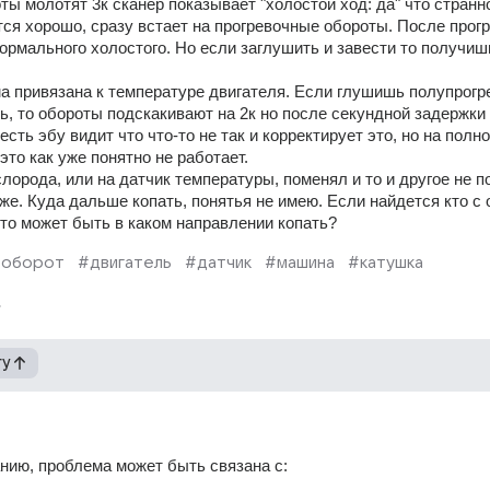
ты молотят 3к сканер показывает "холостой ход: да" что странно
ся хорошо, сразу встает на прогревочные обороты. После прогр
рмального холостого. Но если заглушить и завести то получишь
а привязана к температуре двигателя. Если глушишь полупрогре
ь, то обороты подскакивают на 2к но после секундной задержки 
есть эбу видит что что-то не так и корректирует это, но на полно
это как уже понятно не работает. 
лорода, или на датчик температуры, поменял и то и другое не п
же. Куда дальше копать, понятья не имею. Если найдется кто с 
то может быть в каком направлении копать?
оборот
#двигатель
#датчик
#машина
#катушка
гу
нию, проблема может быть связана с: 