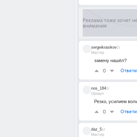
sergeikrasikov
1г
Мастер
замену нашёл?
0
Ответи
nos_184
1г
Оракул
Резко, усилием вол
0
Ответи
daz_5
1г
Мастер