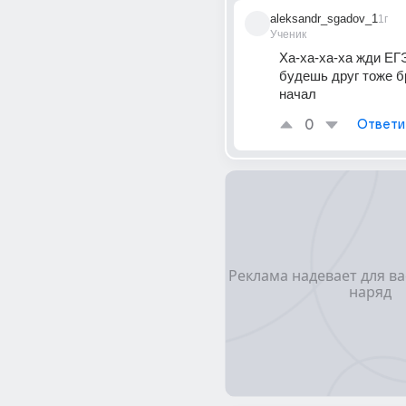
aleksandr_sgadov_1
1г
Ученик
Ха-ха-ха-ха жди ЕГЭ
будешь друг тоже бр
начал
0
Ответи