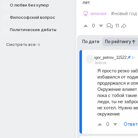
лет
О любви без купюр
мнения
#новый год
Философский вопрос
0
11
Политические дебаты
По дате
По рейтингу
Смотреть все
igor_petrov_11522
1г
Знаток
Я просто резко заб
избавился от подик
продержался и опят
Окружение влияет 
пока с тобой такие
люди, ты не заброс
не хотел. Нужно ме
окружение
0
Ответ