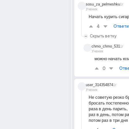
sosu_za_pelmeshku
1г
Ученик
Начать курить сига
4
Ответи
Скрыть ветку
chmo_chmo_531
1г
Ученик
можно начать юз
0
Отве
user_314354874
1г
Ученик
Не советую резко бр
бросать постепенно,
раза в день парить, 
раз в день, потом ра
потом раз в три дня 