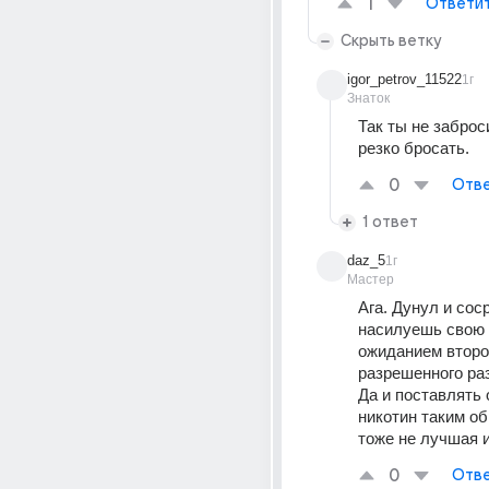
1
Ответи
Скрыть ветку
igor_petrov_11522
1г
Знаток
Так ты не заброс
резко бросать.
0
Отве
1 ответ
daz_5
1г
Мастер
Ага. Дунул и сос
насилуешь свою 
ожиданием второг
разрешенного раз
Да и поставлять 
никотин таким об
тоже не лучшая 
0
Отве