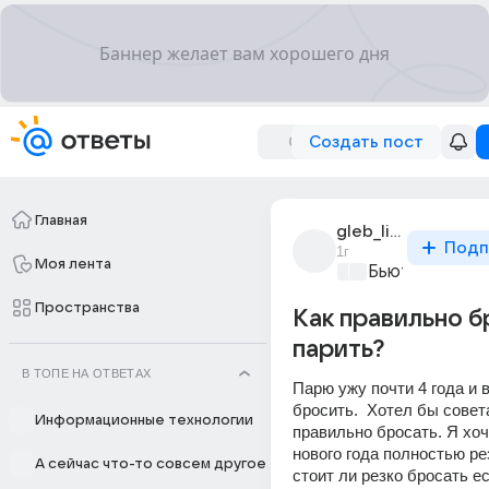
Создать пост
Главная
gleb_li_49
Подп
1г
Моя лента
Бьютилэнд
+1
Пространства
Как правильно б
парить?
В ТОПЕ НА ОТВЕТАХ
Парю ужу почти 4 года и 
бросить.  Хотел бы совета
Информационные технологии
правильно бросать. Я хоч
нового года полностью рез
А сейчас что-то совсем другое
стоит ли резко бросать ес