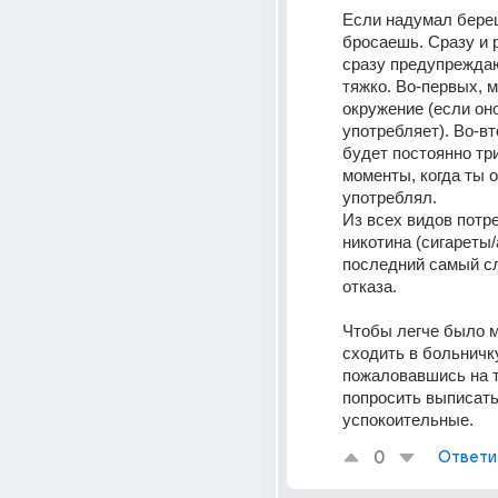
Если надумал береш
бросаешь. Сразу и р
сразу предупреждаю
тяжко. Во-первых, м
окружение (если оно
употребляет). Во-вт
будет постоянно триг
моменты, когда ты о
употреблял.  
Из всех видов потре
никотина (сигареты/
последний самый с
отказа.
Чтобы легче было 
сходить в больничку
пожаловавшись на т
попросить выписать 
успокоительные.
0
Ответи