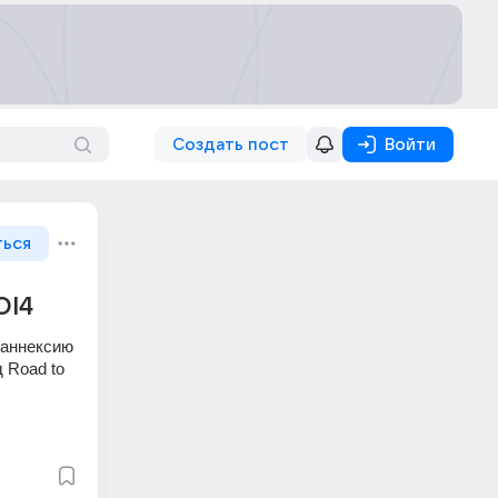
Создать пост
Войти
ться
OI4
аннексию 
Road to 