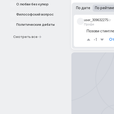
О любви без купюр
По дате
По рейтин
Философский вопрос
user_309632275
1г
Профи
Политические дебаты
Позови стинтл
Смотреть все
-1
От