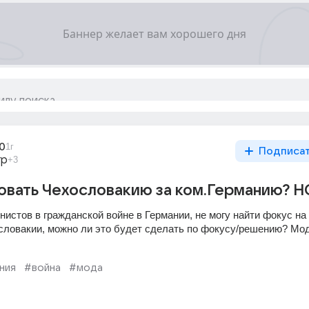
0
1г
Подписа
гр
+3
овать Чехословакию за ком.Германию? H
истов в гражданской войне в Германии, не могу найти фокус на 
словакии, можно ли это будет сделать по фокусу/решению? Мод 
ния
#война
#мода