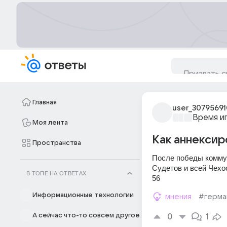
Главная
user_30795691
Время и
Моя лента
Как аннексир
Пространства
После победы коммун
Судетов и всей Чехо
В ТОПЕ НА ОТВЕТАХ
56
Информационные технологии
мнения
#герма
А сейчас что-то совсем другое
0
1