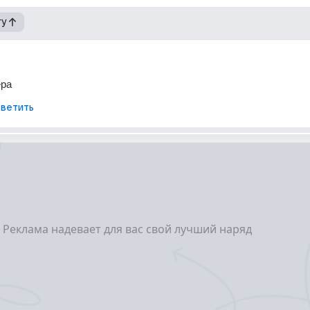
гу
ера
ветить