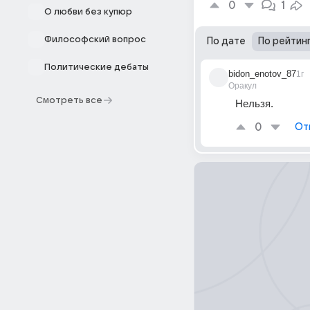
0
1
О любви без купюр
Философский вопрос
По дате
По рейтин
Политические дебаты
bidon_enotov_87
1г
Оракул
Смотреть все
Нельзя.
0
От