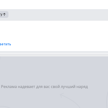
гу
ветить