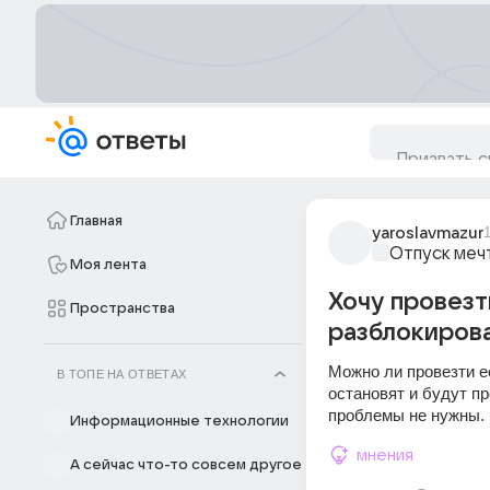
Главная
yaroslavmazur
1
Отпуск меч
Моя лента
Хочу провезт
Пространства
разблокирова
Можно ли провезти ее
В ТОПЕ НА ОТВЕТАХ
остановят и будут п
проблемы не нужны. 
Информационные технологии
мнения
А сейчас что-то совсем другое