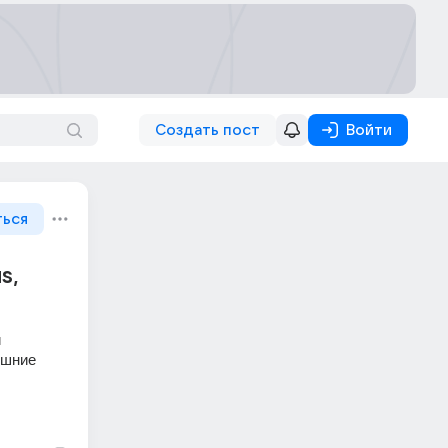
Создать пост
Войти
ться
s,
 
шние 