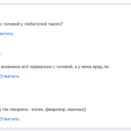
 с головой у любителей такого?
ветить
1г
 возможно всё нормально с головой, а у меня вряд ли.
Ответить
 так говорила - кохве, фвархвор, манхвы))
Ответить