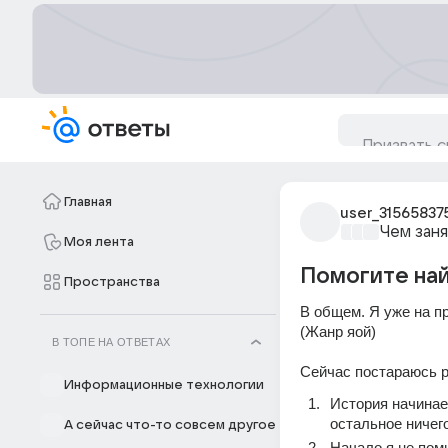
Главная
user_31565837
Чем заня
Моя лента
Помогите най
Пространства
В общем. Я уже на пр
(Жанр яой)
В ТОПЕ НА ОТВЕТАХ
Сейчас постараюсь ра
Информационные технологии
История начинает
остальное ничег
А сейчас что-то совсем другое
Начало я не помн