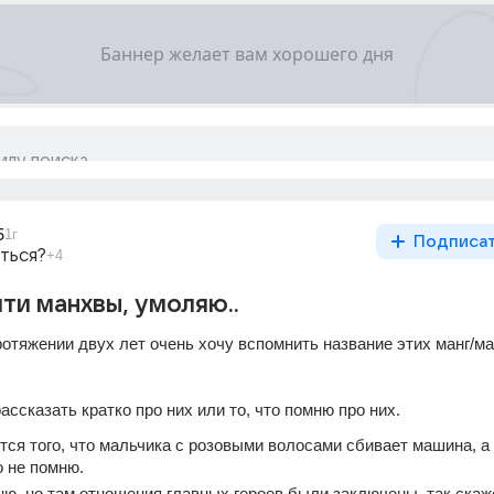
5
1г
Подписа
ться?
+4
ти манхвы, умоляю..
отяжении двух лет очень хочу вспомнить название этих манг/ман
ссказать кратко про них или то, что помню про них.
ся того, что мальчика с розовыми волосами сбивает машина, а 
о не помню.
ю, но там отношения главных героев были заключены, так скаже