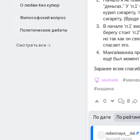
О любви без купюр
"деньгах." У 'гг.
курил сигарету, '
Философский вопрос
сигарету. (Вроде
В начале 'гг.1' в
Политические дебаты
берегу стоит 'гг.2
но так как он свя
спасает его.
Смотреть все
Манга/манхва про
ещё был момент 
Заранее всем спасиб
мнения
#манхв
#машина
0
8
По дате
По рейтин
nebesnaya__dal
Высший разум