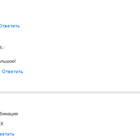
Ответить
4
1г
ольшое!
Ответить
бинация 
XX
ветить