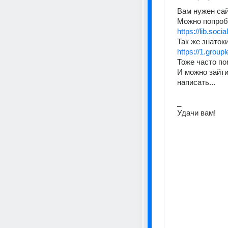
Вам нужен сайт, г
Можно попробоват
https://lib.so
Так же знатоки 
https://1.group
Тоже часто помог
И можно зайти
написать...          
_                       
Удачи вам!    