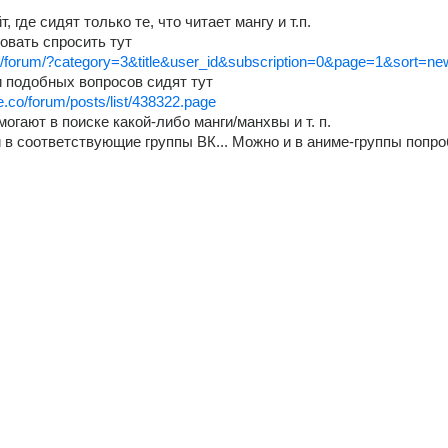
де сидят только те, что читает мангу и т.п.                                  
ь спросить тут                    
cial/forum/?category=3&title&user_id&subscription=0&page=1&sort=ne
подобных вопросов сидят тут                    
le.co/forum/posts/list/438322.page
ают в поиске какой-либо манги/манхвы и т. п.                                
 в соответствующие группы ВК... Можно и в аниме-группы попро
                            
               