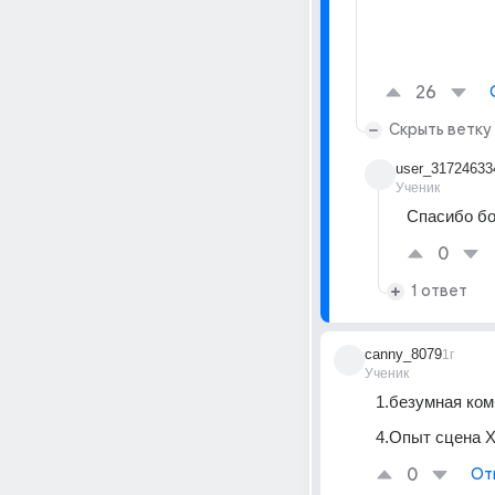
26
Скрыть ветку
user_31724633
Ученик
Спасибо б
0
1 ответ
canny_8079
1г
Ученик
1.безумная ком
4.Опыт сцена 
0
От