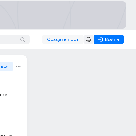
Создать пост
Войти
ться
хв. 
м, на 