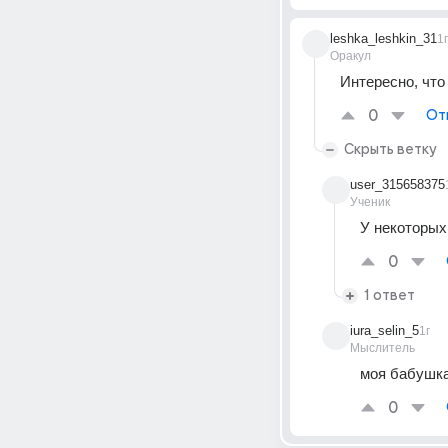
leshka_leshkin_31
1г
Оракул
Интересно, что
0
От
Скрыть ветку
user_315658375
Ученик
У некоторых
0
1 ответ
iura_selin_5
1г
Мыслитель
моя бабушка
0