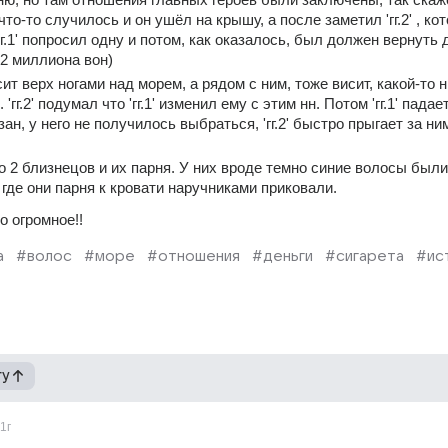
1' что-то случилось и он ушёл на крышу, а после заметил 'гг.2' , кот
гг.1' попросил одну и потом, как оказалось, был должен вернуть д
 2 миллиона вон)
исит верх ногами над морем, а рядом с ним, тоже висит, какой-то нн
'. 'гг.2' подумал что 'гг.1' изменил ему с этим нн. Потом 'гг.1' падает
зан, у него не получилось выбраться, 'гг.2' быстро прыгает за ним
 2 близнецов и их парня. У них вроде темно синие волосы были.
где они парня к кровати наручниками приковали.
о огромное!!
а
#волос
#море
#отношения
#деньги
#сигарета
#ис
гу
1г