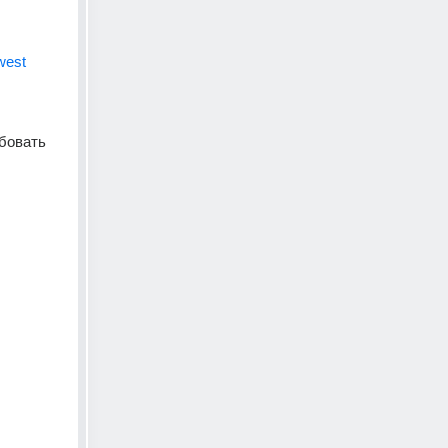
  
west
      
бовать 