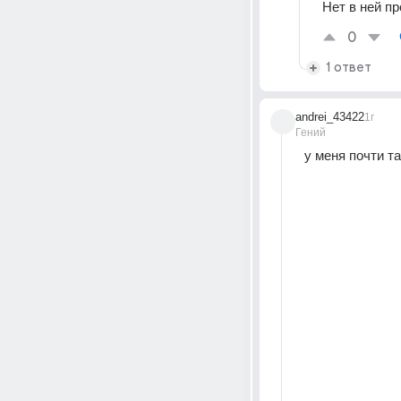
Нет в ней пр
0
1 ответ
andrei_43422
1г
Гений
у меня почти т