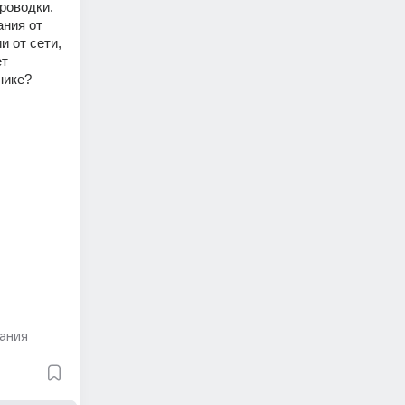
оводки. 
ния от 
 от сети, 
т 
нике?
ания