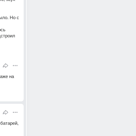
ло. Но с 
сь 
строил 
аже на 
батарей, 