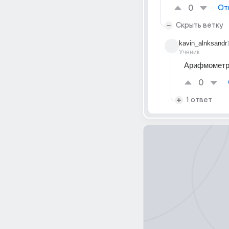
0
От
Скрыть ветку
kavin_alnksandr
Ученик
Арифмометр 
0
1 ответ