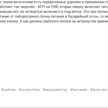
е с переключателями есть перерезанные дорожки и припаянные пр
ботают так: верхняя - АПЧ на УКВ, вторая сверху включает пита
реакции нет, на четвертую включается подсветка. Это при питании
тание от лабораторного блока питания в батарейный отсек, то не
акие кнопки. А как должны работать кнопки на нетронутом прием
#кабель
#усилитель
#аккумулятор
#питание
#блок пит