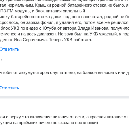
тал нормальным. Крышки родной батарейного отсека не было, я 
П3-FM модуль, и блок питания оилельный
ышку батарейного отсека даже  под него напечатал, родной не бы
рослось, он зараза фонил, я удалил его, потом все же решился 
 блок УКВ по видео с Ютуба от автора Влада Иванова, получило
е-менее и на весь диапазон. Но звук был на УКВ ужасный, я под
део от Ина Сергиеныча. Теперь УКВ работает.
Ответить
1г
 чтобы от аккумуляторов слушать его, на балкон выносить или д
Ответить
я с верху это включение питания от сети, а красная питание от 
рукции на приёмник ничего не сказано про кнопки)