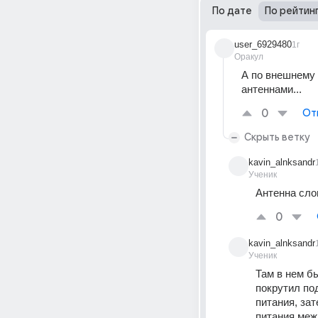
По дате
По рейтин
user_6929480
1г
Оракул
А по внешнему 
антеннами...
0
От
Скрыть ветку
kavin_alnksandr
Ученик
Антенна сло
0
kavin_alnksandr
Ученик
Там в нем б
покрутил по
питания, за
питания меж