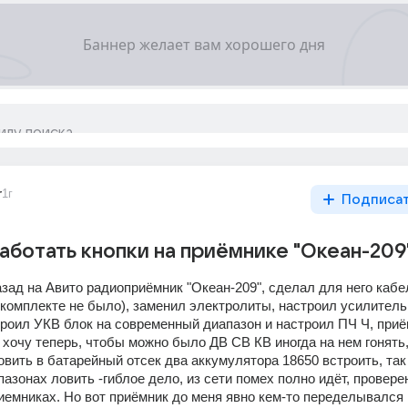
r
1г
Подписа
аботать кнопки на приёмнике "Океан-209
азад на Авито радиоприёмник "Океан-209", сделал для него кабел
 комплекте не было), заменил электролиты, настроил усилитель,
роил УКВ блок на современный диапазон и настроил ПЧ Ч, приё
 хочу теперь, чтобы можно было ДВ СВ КВ иногда на нем гонять, 
овить в батарейный отсек два аккумулятора 18650 встроить, так к
пазонах ловить -гиблое дело, из сети помех полно идёт, проверен
иемниках. Но вот приёмник до меня явно кем-то переделывался в