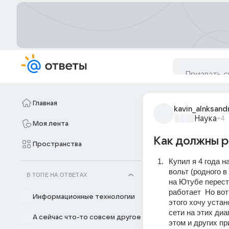
Главная
kavin_alnksand
Наука
+4
Моя лента
Как должны р
Пространства
Купил я 4 года н
вольт (родного в
В ТОПЕ НА ОТВЕТАХ
на Ютубе перест
работает  Но вот
Информационные технологии
этого хочу устан
сети на этих диа
А сейчас что-то совсем другое
этом и других пр