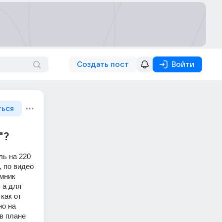
Создать пост
Войти
ться
"?
ь на 220 
 по видео 
мник 
а для 
ак от 
о на 
 плане 