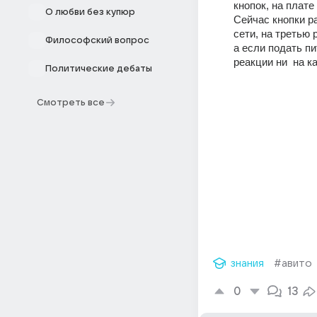
кнопок, на плат
О любви без купюр
Сейчас кнопки ра
сети, на третью 
Философский вопрос
а если подать пи
реакции ни  на к
Политические дебаты
Смотреть все
знания
#авито
0
13