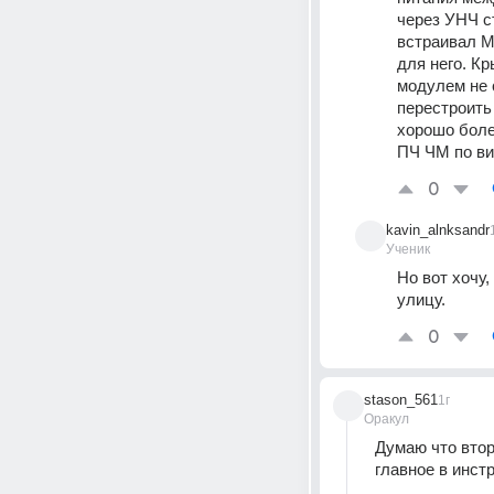
через УНЧ с
встраивал М
для него. Кр
модулем не с
перестроить
хорошо боле
ПЧ ЧМ по ви
0
kavin_alnksandr
Ученик
Но вот хочу,
улицу.
0
stason_561
1г
Оракул
Думаю что втора
главное в инст