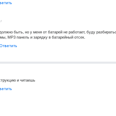
ветить
1г
должно быть, но у меня от батарей не работает, буду разбиратьс
умы, MP3 панель и зарядку в батарейный отсек.
Ответить
струкцию и читаешь
ветить