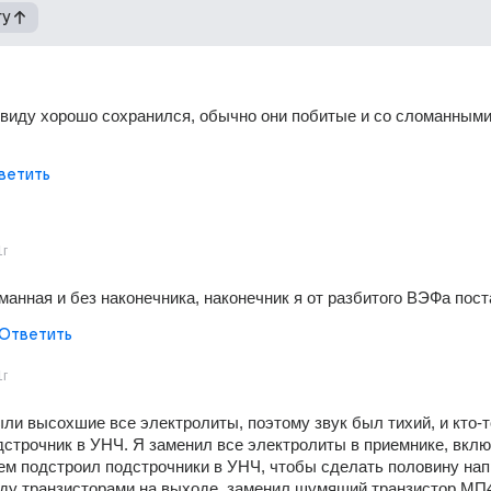
гу
виду хорошо сохранился, обычно они побитые и со сломанными
ветить
1г
манная и без наконечника, наконечник я от разбитого ВЭФа пос
Ответить
1г
ыли высохшие все электролиты, поэтому звук был тихий, и кто-то
дстрочник в УНЧ. Я заменил все электролиты в приемнике, вклю
тем подстроил подстрочники в УНЧ, чтобы сделать половину нап
ду транзисторами на выходе, заменил шумящий транзистор МП40