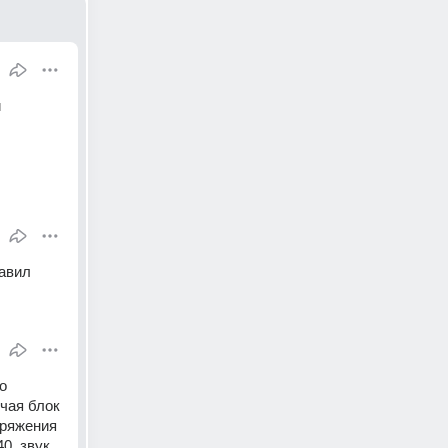
 
тавил
 
чая блок 
ряжения 
, звук 