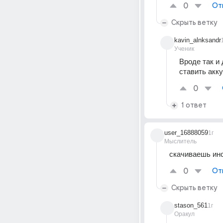
0
От
Скрыть ветку
kavin_alnksandr
Ученик
Вроде так и 
ставить акк
0
1 ответ
user_16888059
1г
Мыслитель
скачиваешь ин
0
От
Скрыть ветку
stason_561
1г
Оракул