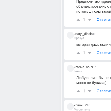
Предпочитаю идеал
сбалансированную м
потомушт сам такой
1
Ответи
usatyi_diadia
1г
Оракул
которая даст, если 
1
Ответи
koteika_no_9
1г
Гений
Любую ,лиш бы не т
много не бухала;)
1
Ответи
khiroki_2
1г
Мыслитель