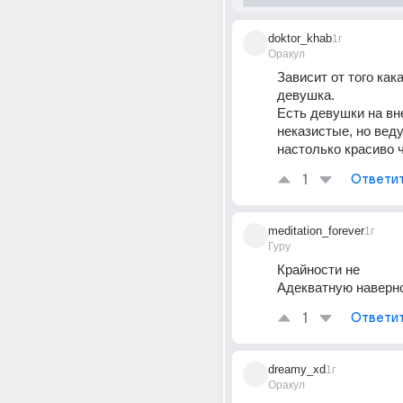
doktor_khab
1г
Оракул
Зависит от того кака
девушка. 
Есть девушки на вн
неказистые, но веду
настолько красиво ч
1
Ответи
meditation_forever
1г
Гуру
Крайности не
Адекватную наверн
1
Ответи
dreamy_xd
1г
Оракул