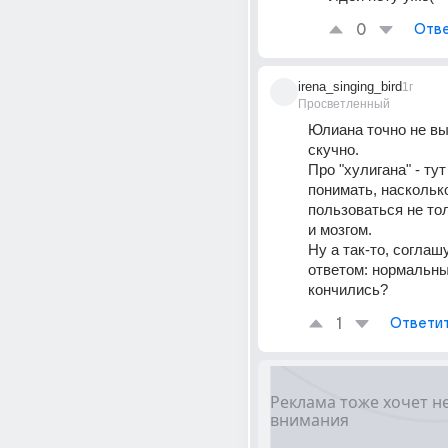
0
Отве
irena_singing_bird
1г
Просветленный
Юлиана точно не выб
скучно.
Про "хулигана" - тут
понимать, насколько
пользоваться не тол
и мозгом. 
Ну а так-то, соглаш
ответом: нормальные
кончились?
1
Ответи