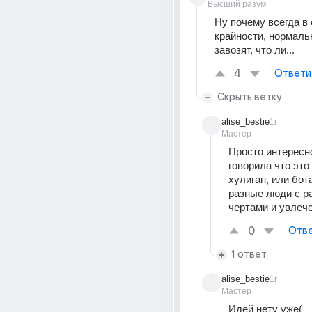
Высший разум
Ну почему всегда в 
крайности, нормальн
завозят, что ли...
4
Ответи
Скрыть ветку
alise_bestie
1г
Мастер
Просто интересно,
говорила что это
хулиган, или бота
разные люди с р
чертами и увлеч
0
Отве
1 ответ
alise_bestie
1г
Мастер
Идей нету уже(