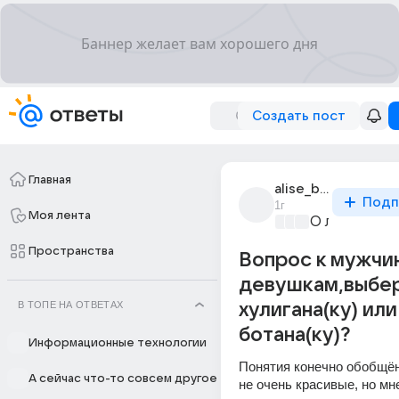
Создать пост
Главная
alise_bestie
Подп
1г
Моя лента
О любви без
Пространства
Вопрос к мужчи
девушкам,выбе
В ТОПЕ НА ОТВЕТАХ
хулигана(ку) или
ботана(ку)?
Информационные технологии
Понятия конечно обобщён
А сейчас что-то совсем другое
не очень красивые, но мне