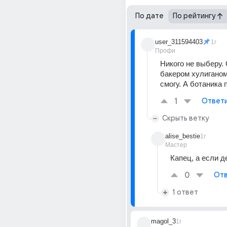
По дате
По рейтингу
user_311594403
1г
Профи
Никого не выберу. 
бакером хулиганом
смогу. А ботаника 
1
Ответ
Скрыть ветку
alise_bestie
1г
Мастер
Капец, а если 
0
Отв
1 ответ
magol_3
1г