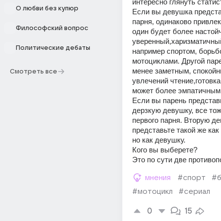
интересно глянуть статис
О любви без купюр
Если вы девушка предста
парня, одинаково привлек
Философский вопрос
один будет более настойч
уверенный,харизматичный
Политические дебаты
например спортом, борьбо
мотоциклами. Другой паре
менее заметным, спокойны
Смотреть все
увлечений чтение,готовка,
может более эмпатичным
Если вы парень представь
дерзкую девушку, все тож
первого парня. Вторую де
представьте такой же как 
но как девушку.
Кого вы выберете?
Это по сути две противо
мнения
#спорт
#б
#мотоцикл
#сериал
0
15