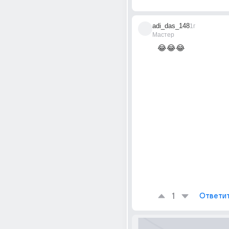
adi_das_148
1г
Мастер
😂😂😂
1
Ответи