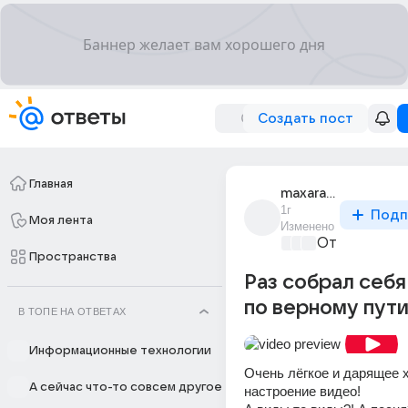
Создать пост
Главная
maxaratx
1г
Подп
Моя лента
Изменено
Отпуск мечт
Пространства
Раз собрал себя
по верному пути
В ТОПЕ НА ОТВЕТАХ
Информационные технологии
Очень лёгкое и дарящее 
А сейчас что-то совсем другое
настроение видео!  