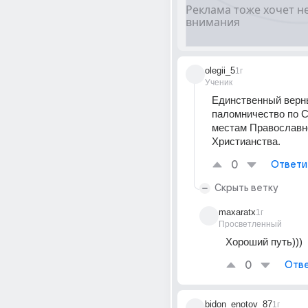
olegii_5
1г
Ученик
Единственный верный
паломничество по С
местам Православно
Христианства.
0
Ответи
Скрыть ветку
maxaratx
1г
Просветленный
Хороший путь)))
0
Отве
bidon_enotov_87
1г