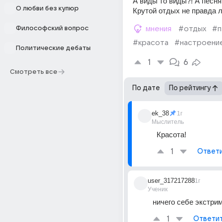
А виды то виды?! А песня?
О любви без купюр
Крутой отдых не правда 
Философский вопрос
мнения
#отдых
#п
#красота
#настроени
Политические дебаты
1
6
Смотреть все
По дате
По рейтингу
ek_38
1г
Мыслитель
Красота!
1
Ответ
user_317217288
1г
Ученик
ничего себе экстри
1
Ответи