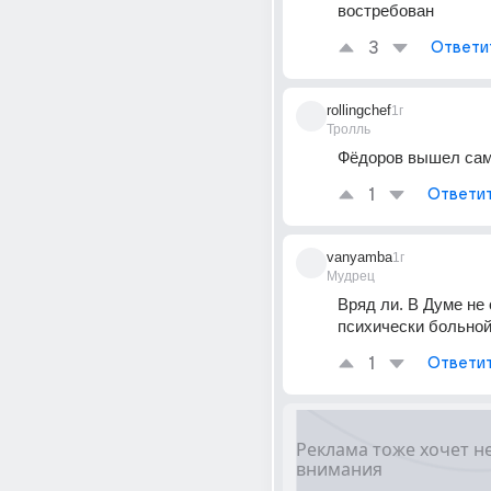
востребован
3
Ответи
rollingchef
1г
Тролль
Фёдоров вышел сам
1
Ответи
vanyamba
1г
Мудрец
Вряд ли. В Думе не 
психически больной
1
Ответи