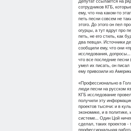
Депутат ссылается на ря
сотрудников КГБ, которые
ему, что «на каком-то этап
петь песни совсем не такие
этого. До этого он пел пр
огурцы, а тут вдруг про п
петь, не его стиль, как бу
два певца». Источники де
сообщили ему, что они «п
исследования, допросы... 
что все последние песни (
умел их писать, он писал 
ему привозили из Америки
«Профессионально в Голл
люди песни на русском яз
КГБ исследование провело
получили эту информацию
проектов тысячи: и в культ
экономике, и в политике, и
системе... Один Цой ничег
сделал, таких проектов - 
профессиональная работа.