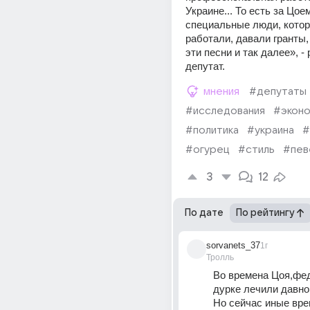
Украине... То есть за Цое
специальные люди, котор
работали, давали гранты,
эти песни и так далее», - 
депутат.
мнения
#депутаты
#исследования
#эконо
#политика
#украина
#
#огурец
#стиль
#пев
3
12
По дате
По рейтингу
sorvanets_37
1г
Тролль
Во времена Цоя,фед
дурке лечили давно
Но сейчас иные врем