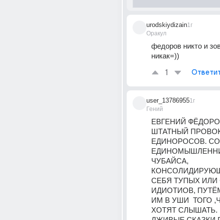
urodskiydizain
1г
Оракул
федоров никто и зову
никак=))
1
Ответи
user_13786955
1г
Гений
ЕВГЕНИЙ ФЁДОРОВ 
ШТАТНЫЙ ПРОВОКА
ЕДИНОРОСОВ. СОР
ЕДИНОМЫШЛЕННИК
ЧУБАЙСА, 
КОНСОЛИДИРУЮЩ
СЕБЯ ТУПЫХ ИЛИ
ИДИОТИОВ, ПУТЁМ
ИМ В УШИ  ТОГО ,
ХОТЯТ СЛЫШАТЬ.
ЛЖИВЫЕ СКАЗКИ П