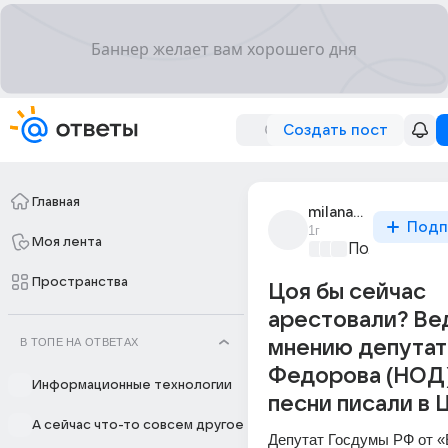
Создать пост
Главная
milana_volynets
Подп
1г
Моя лента
Политически
Пространства
Цоя бы сейчас
арестовали? Ве
В ТОПЕ НА ОТВЕТАХ
мнению депутат
Федорова (НОД
Информационные технологии
песни писали в 
А сейчас что-то совсем другое
Депутат Госдумы РФ от «