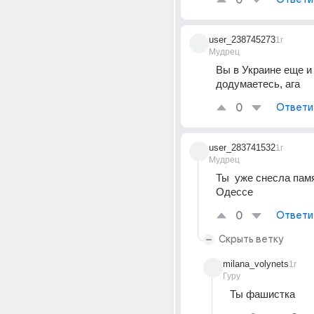
0
user_238745273
1г
Мудрец
Вы в Украине еще и 
додумаетесь, ага
0
Ответи
user_283741532
1г
Мудрец
Ты  уже снесла памя
Одессе
0
Ответи
Скрыть ветку
milana_volynets
1г
Гуру
Ты фашистка