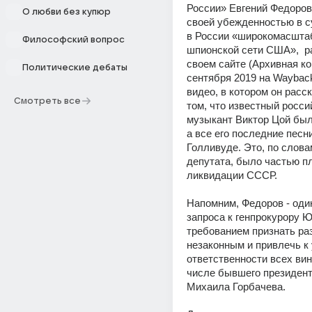
России» Евгений Федоров,
О любви без купюр
своей убежденностью в с
в России «широкомасштаб
Философский вопрос
шпионской сети США»,  ра
своем сайте (Архивная коп
Политические дебаты
сентября 2019 на Wayback
видео, в котором он расск
Смотреть все
том, что известный россий
музыкант Виктор Цой был 
а все его последние песни
Голливуде. Это, по слова
депутата, было частью пл
ликвидации СССР. 
Напомним, Федоров - один
запроса к генпрокурору Ю
требованием признать ра
незаконным и привлечь к 
ответственности всех вин
числе бывшего президент
Михаила Горбачева.