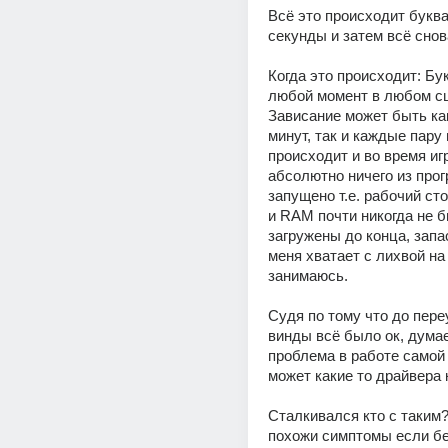
Всё это происходит буквал
секунды и затем всё снов
Когда это происходит: Бук
любой момент в любом сц
Зависание может быть как 
минут, так и каждые пару 
происходит и во время игр
абсолютно ничего из прогр
запущено т.е. рабочий ст
и RAM почти никогда не б
загружены до конца, запа
меня хватает с лихвой на 
занимаюсь.
Судя по тому что до пере
винды всё было ок, думае
проблема в работе самой 
может какие то драйвера 
Сталкивался кто с таким?
похожи симптомы если б