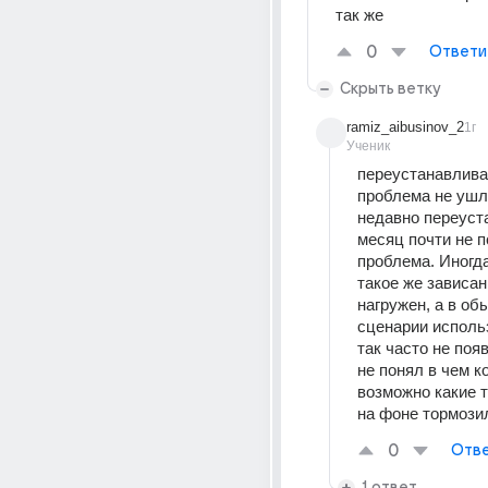
так же
0
Ответи
Скрыть ветку
ramiz_aibusinov_2
1г
Ученик
переустанавливал
проблема не ушла
недавно переуста
месяц почти не п
проблема. Иногда
такое же зависан
нагружен, а в об
сценарии исполь
так часто не появ
не понял в чем ко
возможно какие т
на фоне тормозил
0
Отве
1 ответ