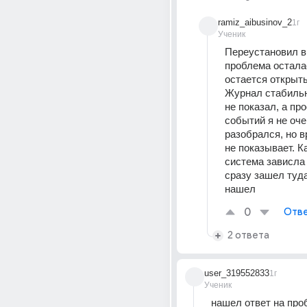
ramiz_aibusinov_2
1г
Ученик
Переустановил ви
проблема осталас
остается открыт
Журнал стабильн
не показал, а про
событий я не оче
разобрался, но в
не показывает. Ка
система зависла 
сразу зашел туда
нашел
0
Отве
2 ответа
user_319552833
1г
Ученик
нашел ответ на про