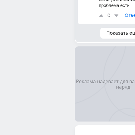
проблема есть
0
Отве
Показать е