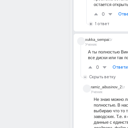
остается открыт
0
Отве
1 ответ
xukka_sempai
1г
Ученик
А ты полностью Вин
все диски или так 
0
Ответи
Скрыть ветку
ramiz_aibusinov_2
1г
Ученик
Не знаю можно ли
полностью. В нас
выбираю что то т
заводских. Т.е. я
данные с единств
драйвера, файлы,