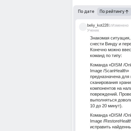
По дате
По рейтингу
beliy_kot228
1г
Изменено
Ученик
Знакомая ситуация,
снести Винду и пере
Конечно можно ввес
команд по типу:
Команда «DISM /Onli
Image /ScanHealth» 
предназначена для 
сканирования храни
компонентов на нали
повреждений. Прове
выполняться довольн
10 до 20 минут).
Команда «DISM /Onli
Image /RestoreHealt
исправить найденны