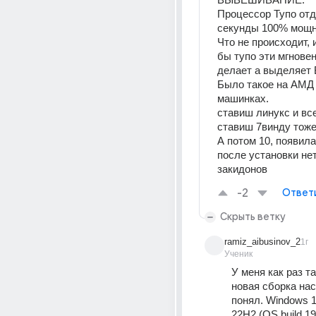
Процессор Тупо отда
секунды 100% мощн
Что не происходит, и
бы тупо эти мгновен
делает а выделяет
Было такое на АМД  
машинках.
ставиш линукс и все
ставиш 7винду тоже
А потом 10, появила
после установки нет
закидонов
-2
Ответ
Скрыть ветку
ramiz_aibusinov_2
1г
Ученик
У меня как раз та
новая сборка нас
понял. Windows 10
22H2 (OS build 190