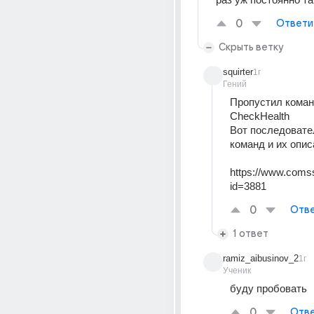
0
Ответи
Скрыть ветку
squirter
1г
Гений
Пропустил коман
CheckHealth
Вот последовате
команд и их опис
https://www.coms
id=3881
0
Отве
1 ответ
ramiz_aibusinov_2
1г
Ученик
буду пробовать
0
Отве