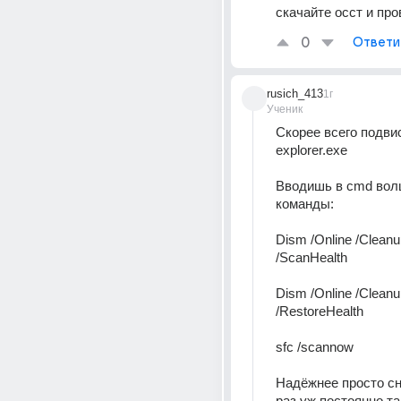
скачайте осст и про
0
Ответи
rusich_413
1г
Ученик
Скорее всего подвис
explorer.exe
Вводишь в cmd вол
команды:
Dism /Online /Cleanu
/ScanHealth
Dism /Online /Cleanu
/RestoreHealth  
sfc /scannow
Надёжнее просто сне
раз уж постоянно т