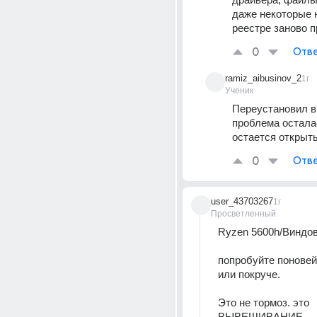
даже некоторые н
реестре заново 
0
Отве
ramiz_aibusinov_2
1г
Ученик
Переустановил ви
проблема осталас
остается открыт
0
Отве
user_43703267
1г
Просветленный
Ryzen 5600h/Виндов
попробуйте поновей 
или покруче.
Это не тормоз. это 
ВЫВЕШИВАНИЕ.