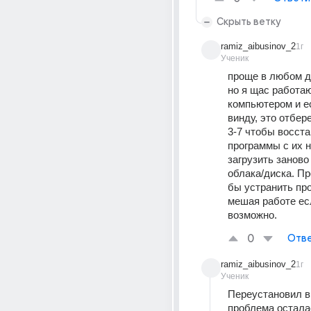
Скрыть ветку
ramiz_aibusinov_2
1г
Ученик
проще в любом др
но я щас работаю
компьютером и ес
винду, это отбере
3-7 чтобы восста
программы с их н
загрузить заново
облака/диска. Пр
бы устранить про
мешая работе есл
возможно.
0
Отве
ramiz_aibusinov_2
1г
Ученик
Переустановил ви
проблема осталас