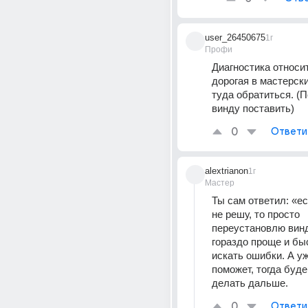
user_26450675
1г
Профи
Диагностика относит
дорогая в мастерск
туда обратиться. (П
винду поставить)
0
Ответи
alextrianon
1г
Мастер
Ты сам ответил: «ес
не решу, то просто 
переустановлю винд
гораздо проще и быс
искать ошибки. А уж
поможет, тогда буде
делать дальше.
0
Ответи