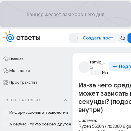
Создать пост
Главная
ramiz_aibusinov_2
Подп
1г
Моя лента
Информацио
Пространства
Из-за чего сред
может зависать н
В ТОПЕ НА ОТВЕТАХ
секунды? (подр
внутри)
Информационные технологии
Система:
А сейчас что-то совсем другое
Ryzen 5600h / rtx3060 6 gb /