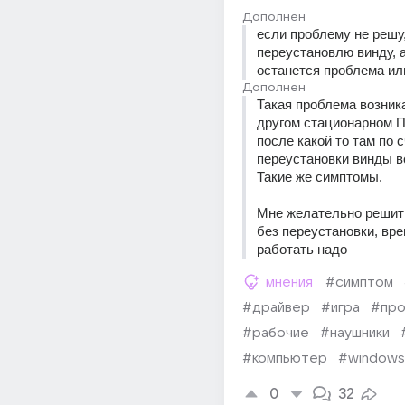
Дополнен
если проблему не решу,
переустановлю винду, а
останется проблема ил
Дополнен
Такая проблема возника
другом стационарном П
после какой то там по с
переустановки винды в
Такие же симптомы.
Мне желательно решить
без переустановки, врем
работать надо
мнения
#симптом
#драйвер
#игра
#про
#рабочие
#наушники
#компьютер
#windows
0
32