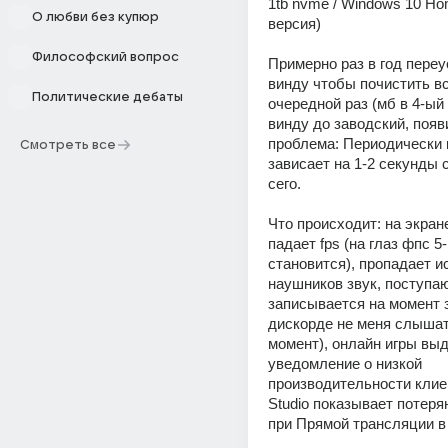
1tb nvme / Windows 10 Ho
О любви без купюр
версия)
Философский вопрос
Примерно раз в год переу
винду чтобы почистить всё
Политические дебаты
очередной раз (мб в 4-ый 
винду до заводский, появ
проблема: Периодически 
Смотреть все
зависает на 1-2 секунды с 
сего.
Что происходит: на экране
падает fps (на глаз фпс 5-
становится), пропадает и
наушников звук, поступаю
записывается на момент з
дискорде не меня слышат 
момент), онлайн игры выд
уведомление о низкой 
производительности клие
Studio показывает потеря
при Прямой трансляции в 