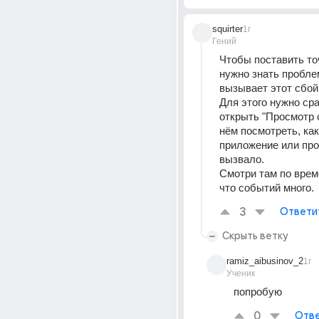
squirter
1г
Гений
Чтобы поставить точ
нужно знать проблем
вызывает этот сбой
Для этого нужно сра
открыть "Просмотр с
нём посмотреть, как
приложение или про
вызвало.
Смотри там по време
что событий много.
3
Ответи
Скрыть ветку
ramiz_aibusinov_2
1г
Ученик
попробую
0
Отве