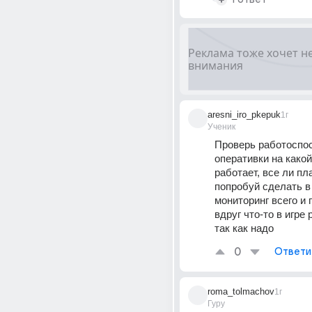
aresni_iro_pkepuk
1г
Ученик
Проверь работоспос
оперативки на какой
работает, все ли пл
попробуй сделать в 
мониторинг всего и 
вдруг что-то в игре 
так как надо
0
Ответи
roma_tolmachov
1г
Гуру