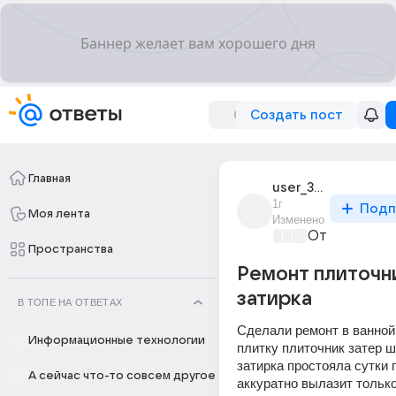
Создать пост
Главная
user_307939412
1г
Подп
Моя лента
Изменено
От колыбели
Пространства
Ремонт плиточн
затирка
В ТОПЕ НА ОТВЕТАХ
Сделали ремонт в ванной
Информационные технологии
плитку плиточник затер ш
затирка простояла сутки 
А сейчас что-то совсем другое
аккуратно вылазит только