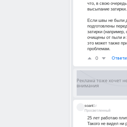
что, в свою очередь
высыпание затирки.
Если швы не были д
подготовлены перед
затирки (например, 
очищены от пыли и з
это может также при
проблемам.
0
Ответи
soant
1г
Просветленный
25 лет работаю плит
Такого не видел ни р