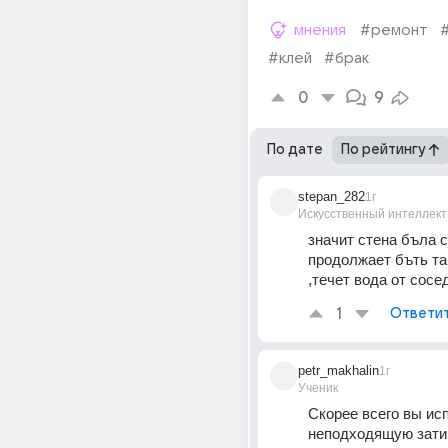
мнения
#ремонт
#клей
#брак
0
9
По дате
По рейтингу
stepan_282
1г
Искусственный интеллект
значит стена бъла с
продолжает бъть так
,течет вода от сосе
1
Ответи
petr_makhalin
1г
Ученик
Скорее всего вы ис
неподходящую затир