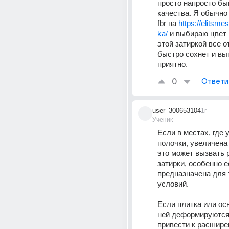
просто напросто быв
качества. Я обычно 
fbr нa 
https://elitsmes
ka/
 и выбираю цвет п
этой затиркой все от
быстро сохнет и выг
приятно.
0
Ответи
user_300653104
1г
Ученик
Если в местах, где 
полочки, увеличена 
это может вызвать 
затирки, особенно е
предназначена для т
условий. 
Если плитка или осн
ней деформируются,
привести к расшире