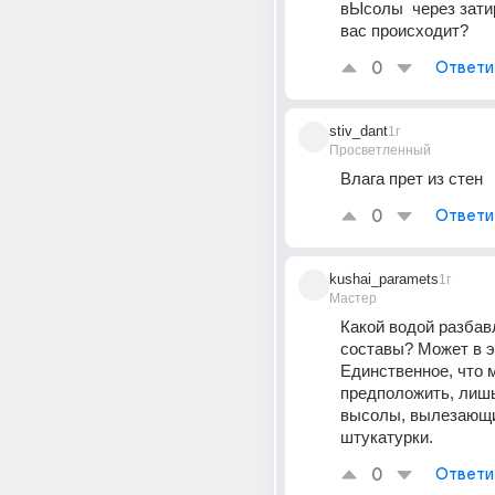
вЫсолы  через затир
вас происходит?
0
Ответи
stiv_dant
1г
Просветленный
Влага прет из стен
0
Ответи
kushai_paramets
1г
Мастер
Какой водой разбав
составы? Может в э
Единственное, что 
предположить, лишь 
высолы, вылезающие
штукатурки.
0
Ответи