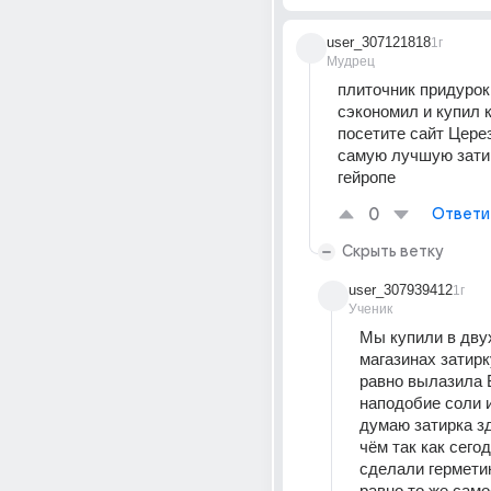
user_307121818
1г
Мудрец
плиточник придурок 
сэкономил и купил к
посетите сайт Церез
самую лучшую затир
гейропе
0
Ответи
Скрыть ветку
user_307939412
1г
Ученик
Мы купили в двух
магазинах затирк
равно вылазила 
наподобие соли и
думаю затирка зд
чём так как сегод
сделали герметик
равно то же само