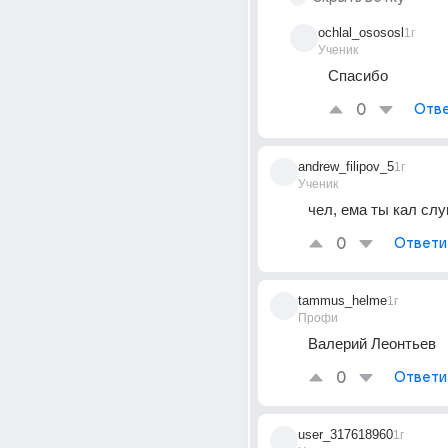
ochlal_osososl
1г
Ученик
Спасибо
0
Отве
andrew_filipov_5
1г
Ученик
чел, ема ты кал сл
0
Ответи
tammus_helme
1г
Профи
Валерий Леонтьев
0
Ответи
user_317618960
1г