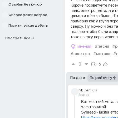
О любви без купюр
Короче посоветуйте песен
панк, электро, металл и г
Философский вопрос
громко и жёстко было. Чт
примерно как у групп пер
Политические дебаты
сверху. Ну можно и без так
главное чтобы были жанр
тоже сверху перечислины.
Смотреть все
мнения
#песня
#р
#электро
#металл
#
0
6
По дате
По рейтингу
nik_bart_8
1г
Знаток
Вот жесткий метал с
электроникой
Sybreed - lucifer effe
https://www.youtube