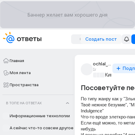
Создать пост
Главная
ochlal_osososl
Подп
1г
Моя лента
Киномания
+3
Пространства
Посоветуйте пес
По типу жанру как у "Злые 
В ТОПЕ НА ОТВЕТАХ
Твоё нежное безумие", "Min
Indulgence"
Информационные технологии
Что-то вроде элеткро-пан
Если ещё можно, то метал
А сейчас что-то совсем другое
нибудь
И песен на подобии "4 по