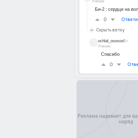
Ученик
Би-2 : сердце на во
0
Ответи
Скрыть ветку
ochlal_osososl
1г
Ученик
Спасибо
0
Отве