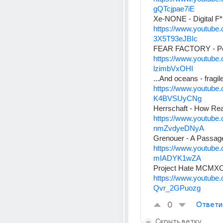
gQTcjpae7iE
Xe-NONE - Digital F*
https://www.youtube
3X5T93eJBIc
FEAR FACTORY - Pow
https://www.youtube
lzimbVxOHI
...And oceans - fragil
https://www.youtube
K4BVSUyCNg
Herrschaft - How Re
https://www.youtube
nmZvdyeDNyA
Grenouer - A Passage
https://www.youtube
mIADYK1wZA
Project Hate MCMXC
https://www.youtube
Qvr_2GPuozg
0
Ответи
Скрыть ветку